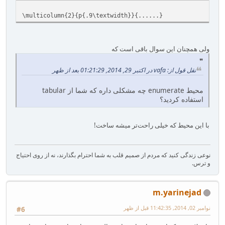
\multicolumn{2}{p{.9\textwidth}}{......}
ولی همچنان این سوال باقی است که
نقل قول از: vafa در اکتبر 29, 2014, 01:21:29 بعد از ظهر
محیط enumerate چه مشکلی داره که شما از tabular
استفاده کردید؟
با این محیط که خیلی راحت‌تر میشه ساخت!
نوعی زندگی کنید که مردم از صمیم قلب به شما احترام بگذارند، نه از روی احتیاج
و ترس.
m.yarinejad
نوامبر 02, 2014, 11:42:35 قبل از ظهر
#6