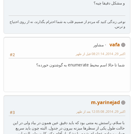
و مشکل دقیقا چیه؟
نوعی زندگی کنید که مردم از صمیم قلب به شما احترام بگذارند، نه از روی احتیاج
و ترس.
vafa
مشاور
اکتبر 29, 2014, 08:21:14 قبل از ظهر
#2
شما تا حالا اسم محیط enumerate به گوشتون خورده؟
m.yarinejad
اکتبر 29, 2014, 12:05:08 بعد از ظهر
#3
با سلام، راستش یه متنی بود که باید دقیق عین همون در بیاد ولی در این
حالت طول یکی از سطرها میزنه بیرون در جدول. البته چون باید سریع
جواب میدادم عجله ای شده. با تشکر از آقای دکتر کارن‌پهلو. البته این