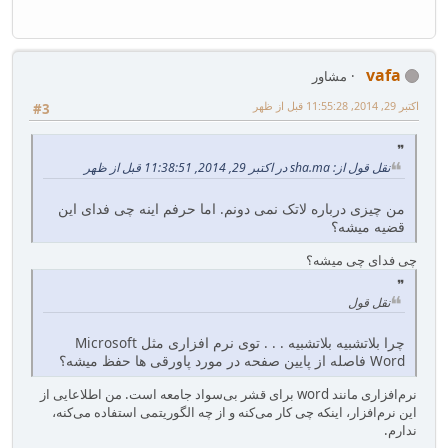
vafa
مشاور
اکتبر 29, 2014, 11:55:28 قبل از ظهر
#3
نقل قول از: sha.ma در اکتبر 29, 2014, 11:38:51 قبل از ظهر
من چیزی درباره لاتک نمی دونم. اما حرفم اینه چی فدای این
قضیه میشه؟
چی فدای چی میشه؟
نقل قول
چرا بلاتشبیه بلاتشبیه . . . توی نرم افزاری مثل Microsoft
Word فاصله از پایین صفحه در مورد پاورقی ها حفظ میشه؟
نرم‌افزاری مانند word برای قشر بی‌سواد جامعه است. من اطلاعایی از
این نرم‌افزار، اینکه چی کار می‌کنه و از چه الگوریتمی استفاده می‌کنه،
ندارم.