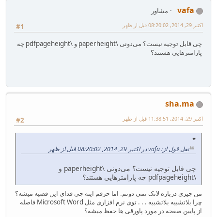
vafa
مشاور
اکتبر 29, 2014, 08:20:02 قبل از ظهر
#1
چی قابل توجیه نیست؟ می‌دونی \paperheight و \pdfpageheight چه
پارامترهایی هستند؟
sha.ma
اکتبر 29, 2014, 11:38:51 قبل از ظهر
#2
نقل قول از: vafa در اکتبر 29, 2014, 08:20:02 قبل از ظهر
چی قابل توجیه نیست؟ می‌دونی \paperheight و
\pdfpageheight چه پارامترهایی هستند؟
من چیزی درباره لاتک نمی دونم. اما حرفم اینه چی فدای این قضیه میشه؟
چرا بلاتشبیه بلاتشبیه . . . توی نرم افزاری مثل Microsoft Word فاصله
از پایین صفحه در مورد پاورقی ها حفظ میشه؟