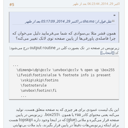
اکتبر 29, 2014, 06:23:44 بعد از ظهر
#5
نقل قول از: sha.ma در اکتبر 29, 2014, 05:17:09 بعد از ظهر
همون قشر مثلا بی‌سوادی که شما می‌فرمایید دلیل می‌خوان که
چرا فاصله‌ی پاورقی‌ها از پایین صفحه توی لاتک تغییر می‌کنه؟
زیرنویس در صفحه در تک بصورت کلی در output routine درج می‌شود:
کد
[انتخاب]
...
\dimen@=\dp\@cclv \unvbox\@cclv % open up \box255
\ifvoid\footins\else % footnote info is present
\vskip\skip\footins
\footnoterule
\unvbox\footins\fi
...
این یک لیست عمودی برای هر چیزی که به صفحه متعلق هست، تولید
می‌کنه یعنی محتوای کادر ۲۵۵ یا همون \box255. زیرنویس در پایین
صفحه قرار می‌گیره و ملاتی (glue) که در اینجا وجود داره \topskip هست
برای اینکه زیرنویس‌هات دقیقاً در پایین قرار بگیرند، باید ملات بی‌نهایتی