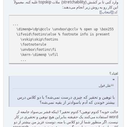
وارد کنی تا بر کشش (stretchability) ملات topskip غلبه کنه. معمولاً
این کار رو به روش زیر انجام می‌دهند:
کد
[انتخاب]
...
\dimen@=\dp\@cclv \unvbox\@cclv % open up \box255
\ifvoid\footins\else % footnote info is present
\vskip\skip\footins
\footnoterule
\unvbox\footins\fi
\kern-\dimen@ \vfil
...
افتاد؟
نقل قول
با توهین و تحقیر که چیزی درست نمی‌شه؟ با دو کلاس درس
بیشتر خوندن که آدم باسوادتر از بقیه نمی‌شه؟
حالت خوبه؟ کدوم توهین؟ کدوم تحقیر؟ اینکه قشر بی‌سواد جامعه از
word استفاده می‌کنند یک حقیقته بنابراین هیچ توهین و تحقیری در کار
نیست. اگر منظور شما از دو کلاس با منه، دوست عزیز من بیشتر از دو
کلاس از شما خوندم. تمام زندگی من صرف تحقیق و نوشتن research