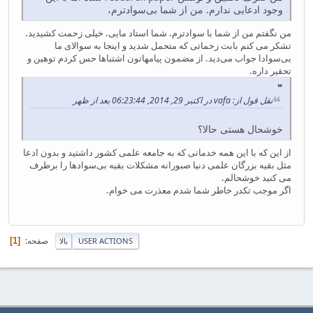
وجود ادعایی ندارم. من از شما بی‌سوادترم،
من نگفتم من از شما با سوادترم. شما استاد مایی. خیلی زحمت کشیدید.
تشکر می کنم بابت زحماتی که متحمل شدید و اینجا به سوالای ما
بی‌سوادا جواب می‌دید. از مضمون پیامهاتون اشتباها حس کردم توهین و
تحقیر داره.
نقل قول از: vafa در اکتبر 29, 2014, 06:23:44 بعد از ظهر
خوشحال هستی حالا؟
از این که با این همه خدماتی که به جامعه علمی کشور داشتید و بدون ادعا
مثل بقیه بزرگان علمی دنیا صبورانه مشکلات بقیه بی‌سوادها را برطرف
می کنید خوشحالم.
اگر موجب تکدر خاطر شما شدم معذرت می خوام.
صفحه
1
USER ACTIONS
بالا