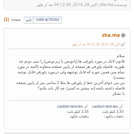
نویسنده sha.ma, اکتبر 28, 2014, 04:12:38 بعد از ظهر
صفحه
1
USER ACTIONS
پایین
sha.ma
اکتبر 28, 2014, 04:12:38 بعد از ظهر
سلام
قانون لاتک در مورد پاورقی ها (پانویس یا زیرنویس) را نمی دونم چه
طوریه. فاصله پاورقی هر صفحه از پایین صفحه متفاوته (البته در مورد
تمام متن همین جوره که قابل توجیهه ولی درمورد پاورقی قابل توجیه
نیست).
من می خوام آخرین خط از پاورقی ها مثلا 2 سانتی متر از پایین صفحه
فاصله داشته باشه (نه بیشتر نه کمتر). چه کار باید بکنم؟
با تشکر
caotion-test.tex
caotion-test.tex
2.33 کیلو بایت
2.33 کیلو بایت
دفعات دانلود:
دفعات دانلود: