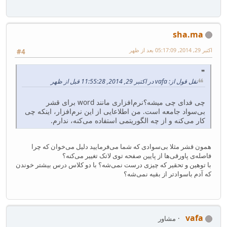
sha.ma
اکتبر 29, 2014, 05:17:09 بعد از ظهر
#4
نقل قول از: vafa در اکتبر 29, 2014, 11:55:28 قبل از ظهر
چی فدای چی میشه؟نرم‌افزاری مانند word برای قشر
بی‌سواد جامعه است. من اطلاعایی از این نرم‌افزار، اینکه چی
کار می‌کنه و از چه الگوریتمی استفاده می‌کنه، ندارم.
همون قشر مثلا بی‌سوادی که شما می‌فرمایید دلیل می‌خوان که چرا
فاصله‌ی پاورقی‌ها از پایین صفحه توی لاتک تغییر می‌کنه؟
با توهین و تحقیر که چیزی درست نمی‌شه؟ با دو کلاس درس بیشتر خوندن
که آدم باسوادتر از بقیه نمی‌شه؟
vafa
مشاور