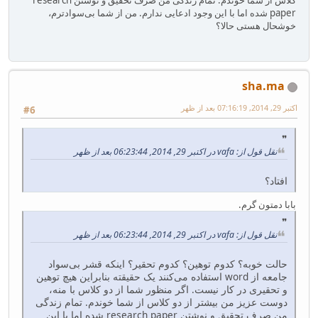
paper شده اما با این وجود ادعایی ندارم. من از شما بی‌سوادترم،
خوشحال هستی حالا؟
sha.ma
اکتبر 29, 2014, 07:16:19 بعد از ظهر
#6
نقل قول از: vafa در اکتبر 29, 2014, 06:23:44 بعد از ظهر
افتاد؟
بابا دمتون گرم.
نقل قول از: vafa در اکتبر 29, 2014, 06:23:44 بعد از ظهر
حالت خوبه؟ کدوم توهین؟ کدوم تحقیر؟ اینکه قشر بی‌سواد
جامعه از word استفاده می‌کنند یک حقیقته بنابراین هیچ توهین
و تحقیری در کار نیست. اگر منظور شما از دو کلاس با منه،
دوست عزیز من بیشتر از دو کلاس از شما خوندم. تمام زندگی
من صرف تحقیق و نوشتن research paper شده اما با این