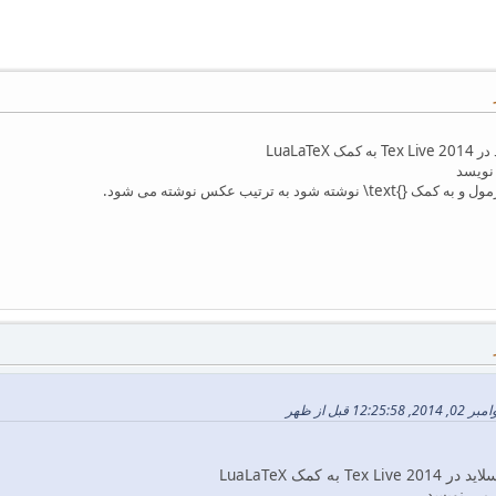
LuaLaT
ه کمک LuaLaTeX