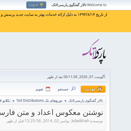
Welcome to
تالار گفتگوی پارسی‌لاتک
.
Log in
از تاریخ ۱۳۹۳/۸/۱۴ به
دلیل ارائه خدمات بهتر
به سایت جدید پرسش و پا
آگوست 07, 2026, 06:11:36 بعد از ظهر
فهرست
جستجو
تقویم
تالار گفتگوی پارسی‌لاتک
توزیع‌های تک TeX Distributions
تکلایو TeXLive
◄
◄
نوشتن معکوس اعداد و متن فارسی 
نویسنده kdadkhah, نوامبر 02, 2014, 12:25:58 قبل از ظهر