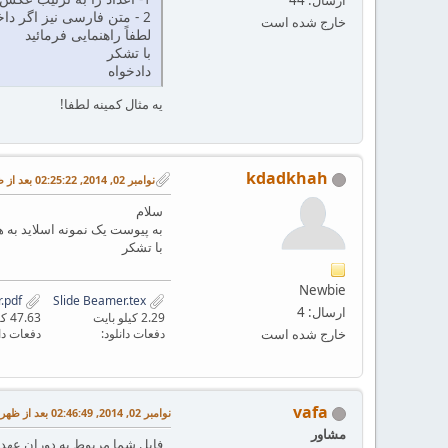
2 - متن فارسی نیز اگر داخل فرمول و به کمک {}text\ نوشته شود به ترتیب عکس نوشته می شود.
خارج شده است
لطفاً راهنمایی فرمائید
با تشکر
دادخواه
یه مثال کمینه لطفا!
kdadkhah
نوامبر 02, 2014, 02:25:22 بعد از ظهر
سلام
به پیوست یک نمونه اسلاید به
با تشکر
Newbie
Slide Beamer.pdf
Slide Beamer.tex
ارسال: 4
2.29 کیلو بایت
47.63 کیلو بایت
خارج شده است
دفعات دانلود:
دفعات دان
vafa
نوامبر 02, 2014, 02:46:49 بعد از ظهر
مشاور
فایل شما مربوط به دوران عهد 