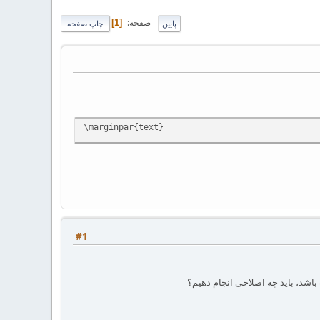
صفحه
1
پایین
چاپ صفحه
\marginpar{text}
#1
شد، باید چه اصلاحی انجام دهیم؟