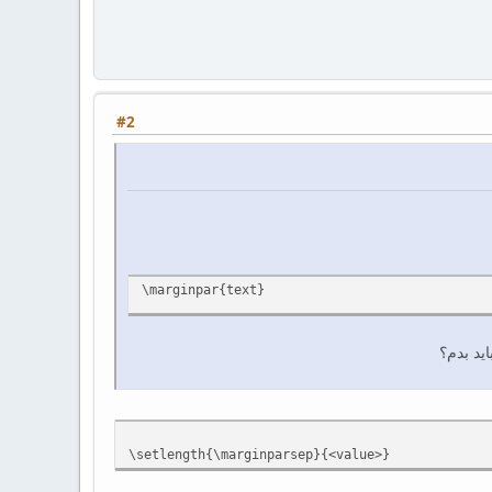
#2
\marginpar{text}
ید بدم؟
\setlength{\marginparsep}{<value>}