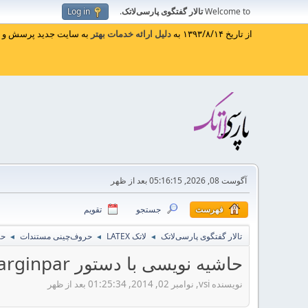
Welcome to
تالار گفتگوی پارسی‌لاتک
.
Log in
از تاریخ ۱۳۹۳/۸/۱۴ به
دلیل ارائه خدمات بهتر
به سایت جدید پرسش و پا
آگوست 08, 2026, 05:16:15 بعد از ظهر
فهرست
جستجو
تقویم
تالار گفتگوی پارسی‌لاتک
لاتک LATEX
حروف‌چینی مستندات
حاش
◄
◄
◄
حاشیه نویسی با دستور marginpar
نویسنده vsi, نوامبر 02, 2014, 01:25:34 بعد از ظهر