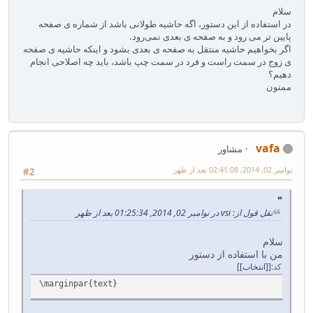
سلام
در استفاده از این دستور، اگه حاشیه طولانی باشد از شماره ی صفحه
پایین تر می رود و به صفحه ی بعدی نمی‌رود.
اگر بخواهیم حاشیه منتقل به صفحه ی بعدی بشود و اینکه حاشیه ی صفحه
ی زوج در سمت راست و فرد در سمت چپ باشد، باید چه اصلاحی انجام
دهیم؟
ممنون
vafa
مشاور
نوامبر 02, 2014, 02:41:08 بعد از ظهر
#2
نقل قول از: vsi در نوامبر 02, 2014, 01:25:34 بعد از ظهر
سلام
من با استفاده از دستور
کد
[انتخاب]
\marginpar{text}