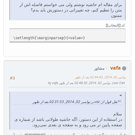
برای مقاله ام حاشیه نوشتم ولی می خواستم فاصله اش از
متن را تنظیم کنم، چه تغییراتی در دستورش باید بدم؟
ممنون
کد
[انتخاب]
\setlength{\marginparsep}{<value>}
vafa
مشاور
نوامبر 02, 2014, 02:44:43 بعد از ظهر
#3
Last Edit
: نوامبر 02, 2014, 02:48:30 بعد از ظهر by vafa
نقل قول از: vsi در نوامبر 02, 2014, 02:31:53 بعد از ظهر
سلام
در استفاده از این دستور، اگه حاشیه طولانی باشد از شماره ی
صفحه پایین تر می رود و به صفحه ی بعدی نمی‌رود.
قرار بوده بره؟ همچین چیزی ممکن نیست. دستور \marginpar متن را