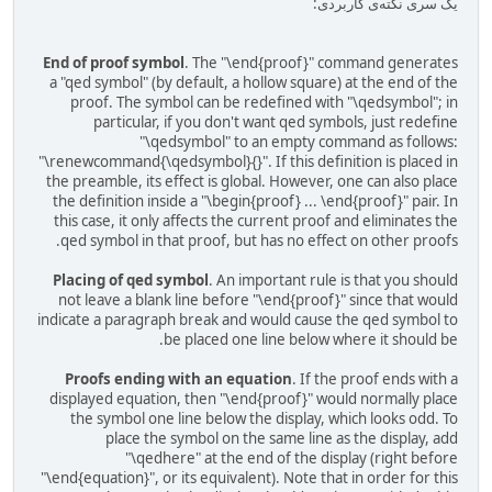
یک سری نکته‌ی کاربردی:
End of proof symbol
. The "\end{proof}" command generates
a "qed symbol" (by default, a hollow square) at the end of the
proof. The symbol can be redefined with "\qedsymbol"; in
particular, if you don't want qed symbols, just redefine
"\qedsymbol" to an empty command as follows:
"\renewcommand{\qedsymbol}{}". If this definition is placed in
the preamble, its effect is global. However, one can also place
the definition inside a "\begin{proof} ... \end{proof}" pair. In
this case, it only affects the current proof and eliminates the
qed symbol in that proof, but has no effect on other proofs.
Placing of qed symbol
. An important rule is that you should
not leave a blank line before "\end{proof}" since that would
indicate a paragraph break and would cause the qed symbol to
be placed one line below where it should be.
Proofs ending with an equation
. If the proof ends with a
displayed equation, then "\end{proof}" would normally place
the symbol one line below the display, which looks odd. To
place the symbol on the same line as the display, add
"\qedhere" at the end of the display (right before
"\end{equation}", or its equivalent). Note that in order for this