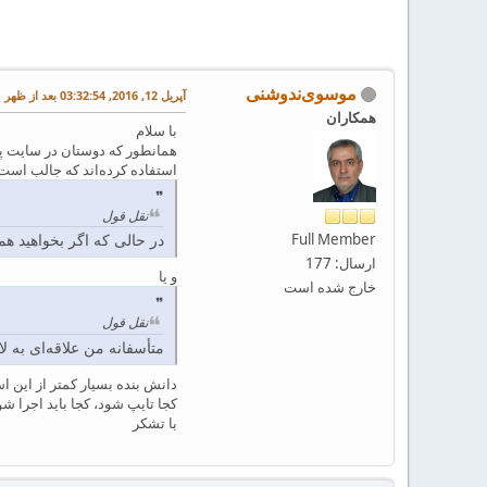
موسوی‌ندوشنی
آپریل 12, 2016, 03:32:54 بعد از ظهر
همکاران
با سلام
استفاده کرده‌اند که جالب است
نقل قول
Full Member
در حالی که اگر بخواهید همی
ارسال: 177
و یا
خارج شده است
نقل قول
متأسفانه من علاقه‌ای به لا
کجا تایپ شود، کجا باید اجرا شود
با تشکر