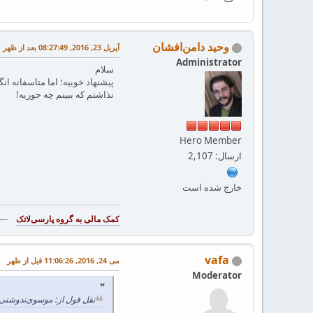
وحید دامن‌افشان
آپریل 23, 2016, 08:27:49 بعد از ظهر
Administrator
سلام
پیشنهاد خوبیه؛ اما متاسفانه ان
نذاشتم که ببینم چه جوریه!
Hero Member
ارسال: 2,107
خارج شده است
--
vafa
می 24, 2016, 11:06:26 قبل از ظهر
Moderator
نقل قول از: موسوی‌ندوشنی در آپریل 12, 2016, :54