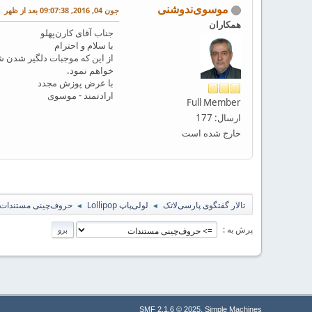
موسوی‌ندوشنی
جون 04, 2016, 09:07:38 بعد از ظهر
همکاران
جناب آقای کارن‌پهلو
با سلام و احترام
از این که موجبات دلگیر شدن ش
خواهم نمود.
با عرض پوزش مجدد
ارادتمند - موسوی
Full Member
ارسال: 177
خارج شده است
تالار گفتگوی پارسی‌لاتک
لولی‌پاپ Lollipop
حروف‌چینی مستندات
◄
◄
پرش به
,
SMF 2.1.6 © 2025
Simple Machines