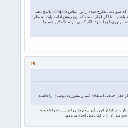
همانطور که دوستان در سایت پرسش و پاسخ ملاحظه کرده‌اند جناب آقای کارن‌پهلو (خلیقــی) اصرار دارند که سوالات مطرح شده را بر اساس Lollipop پاسخ دهند
 باشم. اما اگر قرار است که این روش ادامه یابد. به نظر
ا تایپ شود، کجا باید اجرا شود، با چه موتوری اجرا شود. اگر کسی نتواند تک لایو خود را
#5
 از عقل جمعی استفاده کنم و مشورت دوستان را داشته
دارد. اما از این دلگیر شدم که چرا نخست آ« را با خودم
واهید، آن را با کمال میل انجام می‌دهم.