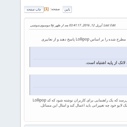
صفحه
1
پایین
چاپ صفحه
Last Edit
: آپریل 12, 2016, 03:41:17 بعد از ظهر by موسوی‌ندوشنی
همانطور که دوستان در سایت پرسش و پاسخ ملاحظه کرده‌اند جناب آقای کارن‌پهلو (خلیقــی) اصرار دارند که سوالات مطرح شده را بر اساس Lollipop پاسخ دهند و از تعابیری
لاتک از پایه اشتباه است
.
دانش بنده بسیار کمتر از این است که اظهار نظری داشته باشم. اما اگر قرار است که این روش ادامه یابد. به نظر می‌رسد که یک راهنمایی برای کاربران نوشته شود که کد Lollipop
ک لایو خود چه تغییراتی باید اعمال کند و امثال این مسائل.