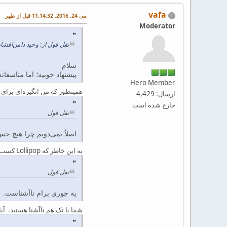
vafa
می 24, 2016, 11:14:32 قبل از ظهر
Moderator
نقل قول از: وحید دامن‌افشان در آپریل 23, 2016, 9
سلام
پیشنهاد خوبیه؛ اما متاسفانه
Hero Member
همینطور که من انگیزه‌ای برای 
ارسال: 4,429
خارج شده است
نقل قول
اصلاً نمی‌دونم چرا هیچ حس
به این خاطر که Lollipop کسب و کار شما را بر هم خواهد زد. در واقع با وجود Lollipop احتیاجی به سایت xelinic و .. نخواهد بود.
نقل قول
یه جوری برام ناآشناست.
شما با تک هم ناآشنا هستید. آیا