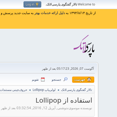
Welcome to
تالار گفتگوی پارسی‌لاتک
.
Log in
از تاریخ ۱۳۹۳/۸/۱۴ به
دلیل ارائه خدمات بهتر
به سایت جدید پرسش و پا
آگوست 07, 2026, 05:17:23 بعد از ظهر
فهرست
جستجو
تقویم
تالار گفتگوی پارسی‌لاتک
لولی‌پاپ Lollipop
حروف‌چینی مستندات
◄
◄
استفاده از Lollipop
نویسنده موسوی‌ندوشنی, آپریل 12, 2016, 03:32:54 بعد از ظهر