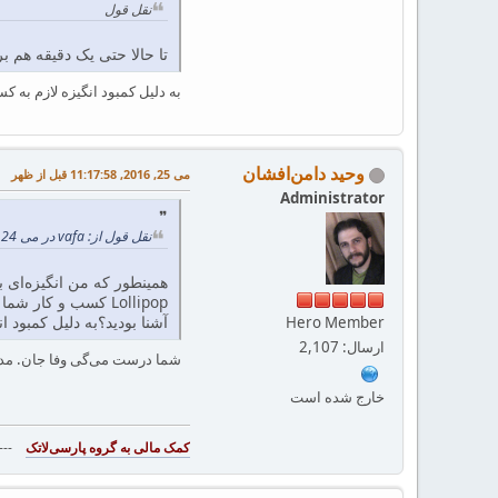
نقل قول
تا حالا حتی یک دقیقه هم ب
به دلیل کمبود انگیزه لازم به
وحید دامن‌افشان
می 25, 2016, 11:17:58 قبل از ظهر
Administrator
نقل قول از: vafa در می 24, 2016, 11:14:32 قبل از ظهر
همینطور که من انگیزه‌ای ب
آشنا بودید؟به دلیل کمبود
Hero Member
ارسال: 2,107
شما درست می‌گی وفا جان. مدتیه که د
خارج شده است
--