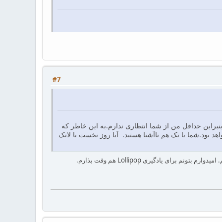
#7
نبراین حداقل من از شما انتظاری ندارم.به این خاطر که
شما را بر هم خواهد زد. در واقع با وجود Lollipop احتیاجی به سایت xelinic و .. نخواهد بود.شما با تک هم ناآشنا هستید. آیا روز نخست با لاتک
ای یادگیری Lollipop هم وقت بذارم.