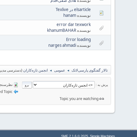
نویسنده
هادی صفی‌اقدم
elsarticle در Texlive
نویسنده
hanam
error dar texwork
نویسنده
khanumBAHAR
Error loading
نویسنده
narges ahmadi
تالار گفتگوی پارسی‌لاتک
عمومی
انجمن تازه‌کاران
(دسترسی مدیر 
◄
◄
نظرسنج
پرش به
Moved Topic
Topic you are watching
,
SMF 2.1.6 © 2025
Simple Machines