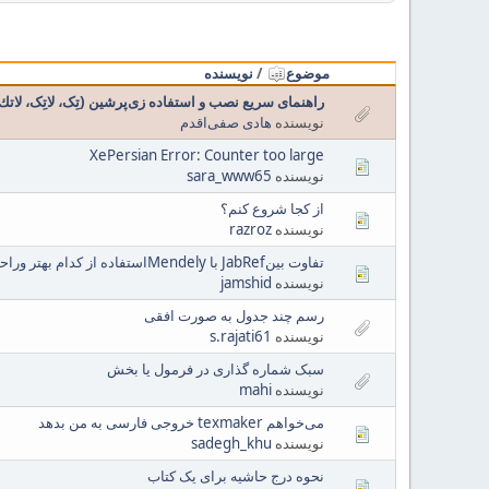
موضوع
/
نویسنده
راهنمای سریع نصب و استفاده زی‌پرشین (تِک، لاتِک، لاتك، aTeX، TeX، XePersian
نویسنده
هادی صفی‌اقدم
XePersian Error: Counter too large
نویسنده
sara_www65
از کجا شروع کنم؟
نویسنده
razroz
تفاوت بینJabRef با Mendelyاستفاده از کدام بهتر وراحتر در تک لایو
نویسنده
jamshid
رسم چند جدول به صورت افقی
نویسنده
s.rajati61
سبک شماره گذاری در فرمول یا بخش
نویسنده
mahi
می‌خواهم texmaker خروجی فارسی به من بدهد
نویسنده
sadegh_khu
نحوه درج حاشیه برای یک کتاب