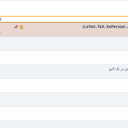
ا
L)
م