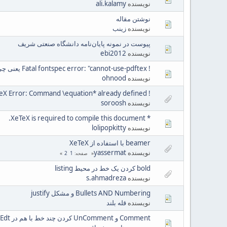
نویسنده
ali.kalamy
نوشتن مقاله
نویسنده
زینب
پیوست در نمونه پایان‌نامه دانشگاه صنعتی شریف
نویسنده
ebi2012
! Fatal fontspec error: "cannot-use-pdftex یعنی چی؟!
نویسنده
ohnood
! LaTeX Error: Command \equation* already defined.
نویسنده
soroosh
* XeTeX is required to compile this document.
نویسنده
lolipopkitty
beamer با استفاده از XeTeX
نویسنده
yassermat
2
1
صفحه
bold کردن یک خط در محیط listing
نویسنده
s.ahmadreza
Bullets AND Numbering و مشکل justify
نویسنده
قله بلند
Comment و UnComment کردن چند خط با هم در WinEdt نسخه‌ی ۷، (وین ادیت)