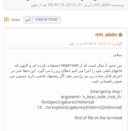
نویسنده mh_abdn, آپریل 21, 2013, 08:44:18 بعد از ظهر
صفحه
1
USER ACTIONS
پایین
mh_abdn
آپریل 21, 2013, 08:44:18 بعد از ظهر
سلام،
من حدود 2 سال است که از xepersian استفاده نکرده ام. و اکنون که
فایلهای قبلی خود را اجرا می کنم خطای زیر را می گیرد. این خطا حتی در
اجرای فایل ساده زیر نیز رخ می دهد. اگر پیشنهاد خاصی دارید ممنون می
شوم راهنمایی کنید.
! Emergency stop.
<argument> \c_keys_code_root_tl
fontspec/Ligatures/Historical
l.8 ...tureoption{Ligatures}{Historic}{Historical}
End of file on the terminal!