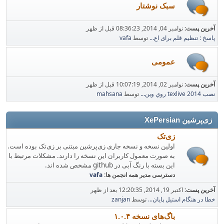
سبک نوشتار
آخرین پست:
نوامبر 04, 2014, 08:36:23 قبل از ظهر
پاسخ : تنظیم قلم برای اع...
توسط
vafa
عمومی
آخرین پست:
نوامبر 02, 2014, 10:07:19 قبل از ظهر
نصب texlive 2014 روي وين...
توسط
mahsana
زی‌پرشین XePersian
زی‌تک
اولین نسخه و نسخه جاری زی‌پرشین مبتنی بر زی‌تک بوده است.
به صورت معمول کاربران این نسخه را دارند. مشکلات مرتبط با
این بسته با رنگ آبی در github مشخص شده اند.
دسترسی مدیر همه انجمن ها:
vafa
آخرین پست:
اکتبر 19, 2014, 12:20:35 بعد از ظهر
خطا در هنگام استیل پایان...
توسط
zanjan
باگ‌های نسخه ۱.۰.۴