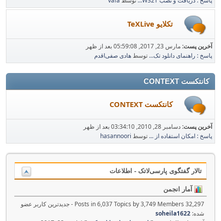
پاسخ : دریافت و نصب W32T...
توسط
vafa
تکلایو TeXLive
آخرین پست:
مارس 23, 2017, 05:59:08 بعد از ظهر
پاسخ : راهنمای دانلود تک...
توسط
هادی صفی‌اقدم
کانتکست CONTEXT
کانتکست CONTEXT
آخرین پست:
دسامبر 28, 2010, 03:34:10 بعد از ظهر
پاسخ : امکان استفاده از ...
توسط
hasannoori
تالار گفتگوی پارسی‌لاتک - اطلاعات
آمار انجمن
32,297 Posts in 6,037 Topics by 3,749 Members - جدیدترین کاربر عضو
شده:
soheila1622