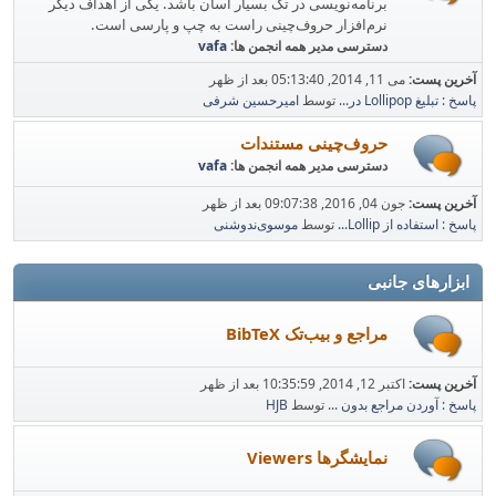
برنامه‌نویسی در تک بسیار آسان باشد. یکی از اهداف دیگر
نرم‌افزار حروف‌چینی راست به چپ و پارسی است.
دسترسی مدیر همه انجمن ها:
vafa
آخرین پست:
می 11, 2014, 05:13:40 بعد از ظهر
پاسخ : تبلیغ Lollipop در...
توسط
امیرحسین شرفی
حروف‌چینی مستندات
دسترسی مدیر همه انجمن ها:
vafa
آخرین پست:
جون 04, 2016, 09:07:38 بعد از ظهر
پاسخ : استفاده از Lollip...
توسط
موسوی‌ندوشنی
ابزارهای جانبی
مراجع و بیب‌تک BibTeX
آخرین پست:
اکتبر 12, 2014, 10:35:59 بعد از ظهر
پاسخ : آوردن مراجع بدون ...
توسط
HJB
نمایشگرها Viewers