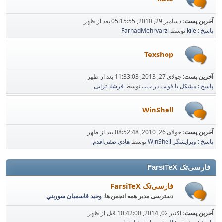
آخرین پست:
دسامبر 29, 2010, 05:15:55 بعد از ظهر
پاسخ : kile
توسط
FarhadMehrvarzi
Texshop
آخرین پست:
جولای 27, 2013, 11:33:03 بعد از ظهر
پاسخ : مشکل با فونت در ب...
توسط
فرشاد ترابی
WinShell
آخرین پست:
جولای 26, 2010, 08:52:48 بعد از ظهر
پاسخ : ویرایشگر WinShell
توسط
هادی صفی‌اقدم
فارسی‌تک FarsiTeX
فارسی‌تک FarsiTeX
دسترسی مدیر همه انجمن ها:
وحيد قاسميان سوربني
آخرین پست:
اکتبر 02, 2014, 10:42:00 قبل از ظهر