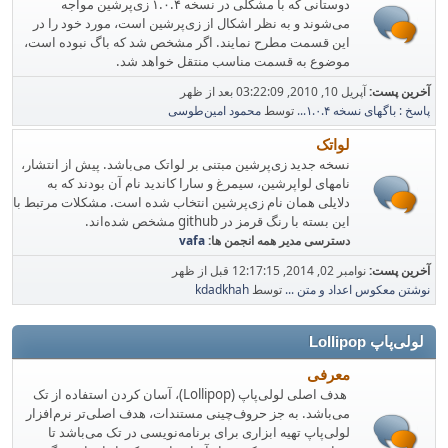
دوستانی که با مشکلی در نسخه ۱.۰.۴ زی‌پرشین مواجه
می‌شوند و به نظر اشکال از زی‌پرشین است، مورد خود را در
این قسمت مطرح نمایند. اگر مشخص شد که باگ نبوده است،
موضوع به قسمت مناسب منتقل خواهد شد.
آخرین پست:
آپریل 10, 2010, 03:22:09 بعد از ظهر
پاسخ : باگهای نسخه ۱.۰.۴...
توسط
محمود امین‌طوسی
لواتک
نسخه جدید زی‌پرشین مبتنی بر لواتک می‌باشد. پیش از انتشار،
نامهای لواپرشین، سیمرغ و سارا کاندید نام‌ آن بودند که به
دلایلی همان نام زی‌پرشین انتخاب شده است. مشکلات مرتبط با
این بسته با رنگ قرمز در github مشخص شده‌اند.
دسترسی مدیر همه انجمن ها:
vafa
آخرین پست:
نوامبر 02, 2014, 12:17:15 قبل از ظهر
نوشتن معکوس اعداد و متن ...
توسط
kdadkhah
لولی‌پاپ Lollipop
معرفی
هدف اصلی لولی‌پاپ (Lollipop)، آسان کردن استفاده از تک
می‌باشد. به جز حروف‌چینی مستندات، هدف اصلی‌تر نرم‌افزار
لولی‌پاپ تهیه ابزاری برای برنامه‌نویسی در تک می‌باشد تا