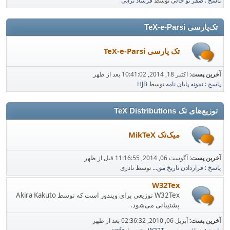
پاسخ : صفر تو خالی
توسط
فرشاد ترابی
تک‌پارسی TeX-e-Parsi
تک پارسی TeX-e-Parsi
آخرین پست:
اکتبر 18, 2014, 10:41:02 بعد از ظهر
پاسخ : نمونه پایان نامه
توسط
HJB
توزیع‌های تک TeX Distributions
میک‌تک MikTeX
آخرین پست:
آگوست 06, 2014, 11:16:55 قبل از ظهر
پاسخ : قراردادن تاریخ مق...
توسط
نادری
W32Tex
W32Tex توزیعی برای ویندوز است که توسط Akira Kakuto
پشتیبانی می‌شود.
آخرین پست:
آپریل 06, 2010, 02:36:32 بعد از ظهر