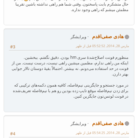
حال متشکرم بابت پاسختون. وقتی شما هم راهی نداشته باشین تقریبا
مطمئن میشم که راهی وجود نداره.
هادی صفی‌اقدم
ویرایشگر
مارس 28, 2014, 05:52:52 قبل از ظهر
#3
منظورم فونت اصلاح‌شدهٔ سری hm بودن. دقیق نگفتم. ببخشین.
اینکه من راهی ندارم، مطمین میشین راهی نیست، درست نیست. من از
فونت در حد استفاده می‌دونم. نه بیشتر. احتمالاً بقیهٔ دوستان تالار جوابی
بهتر دارن.
در مورد جستجو و جایگزینی نیم‌فاصله، کافیه همون دکمه‌های ترکیبی که
برای زدن نیم‌فاصله موقع تایپ زده بودین رو هم با نیم‌فاصله تعریف‌شده
در فونت لوتس‌تون جایگزین کنین.
هادی صفی‌اقدم
ویرایشگر
مارس 28, 2014, 05:54:25 قبل از ظهر
#4