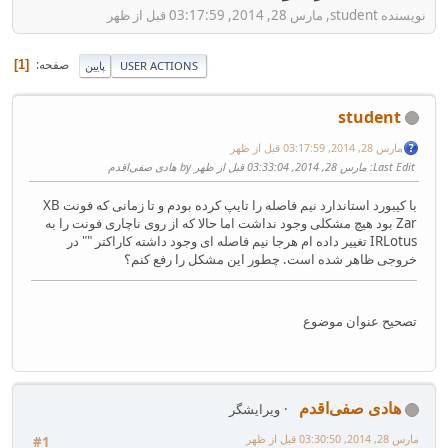
نویسنده student, مارس 28, 2014, 03:17:59 قبل از ظهر
صفحه
1
USER ACTIONS
پایین
student
مارس 28, 2014, 03:17:59 قبل از ظهر
Last Edit
: مارس 28, 2014, 03:33:04 قبل از ظهر by هادی صفی‌اقدم
با کیبورد استاندارد نیم فاصله را تایپ کرده بودم و تا زمانی که فونت XB
Zar بود هیچ مشکلی وجود نداشت اما حالا که از روی ناچاری فونت را به
IRLotus تغییر داده ام هرجا نیم فاصله ای وجود داشته کاراکتر "" در
خروجی ظاهر شده است. چطور این مشکل را رفع کنم؟
تصحیح عنوان موضوع
هادی صفی‌اقدم
ویرایشگر
مارس 28, 2014, 03:30:50 قبل از ظهر
#1