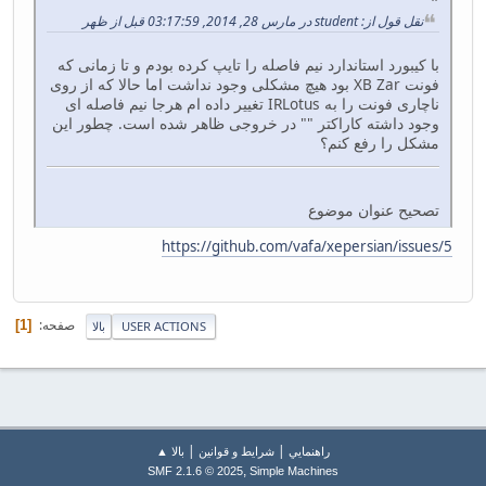
نقل قول از: student در مارس 28, 2014, 03:17:59 قبل از ظهر
با کیبورد استاندارد نیم فاصله را تایپ کرده بودم و تا زمانی که
فونت XB Zar بود هیچ مشکلی وجود نداشت اما حالا که از روی
ناچاری فونت را به IRLotus تغییر داده ام هرجا نیم فاصله ای
وجود داشته کاراکتر "" در خروجی ظاهر شده است. چطور این
مشکل را رفع کنم؟
تصحیح عنوان موضوع
https://github.com/vafa/xepersian/issues/5
صفحه
1
USER ACTIONS
بالا
|
|
راهنمايي
شرایط و قوانین
بالا ▲
,
SMF 2.1.6 © 2025
Simple Machines