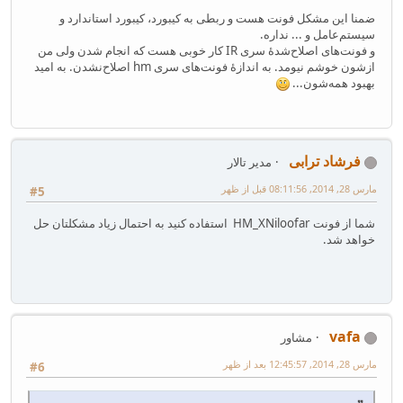
ضمنا این مشکل فونت هست و ربطی به کیبورد، کیبورد استاندارد و
سیستم‌عامل و ... نداره.
و فونت‌های اصلاح‌شدهٔ سری IR کار خوبی هست که انجام شدن ولی من
ازشون خوشم نیومد. به اندازهٔ فونت‌های سری hm اصلاح‌نشدن. به امید
بهبود همه‌شون...
فرشاد ترابی
مدیر تالار
مارس 28, 2014, 08:11:56 قبل از ظهر
#5
شما از فونت HM_XNiloofar استفاده کنید به احتمال زیاد مشکلتان حل
خواهد شد.
vafa
مشاور
مارس 28, 2014, 12:45:57 بعد از ظهر
#6