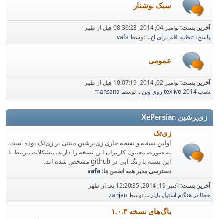
سبک نوشتار
آخرین پست:
نوامبر 04, 2014, 08:36:23 قبل از ظهر
پاسخ : تنظیم قلم برای اع...
توسط
vafa
عمومی
آخرین پست:
نوامبر 02, 2014, 10:07:19 قبل از ظهر
نصب texlive 2014 روي وين...
توسط
mahsana
زی‌پرشین XePersian
زی‌تک
اولین نسخه و نسخه جاری زی‌پرشین مبتنی بر زی‌تک بوده است.
به صورت معمول کاربران این نسخه را دارند. مشکلات مرتبط با
این بسته با رنگ آبی در github مشخص شده اند.
دسترسی مدیر همه انجمن ها:
vafa
آخرین پست:
اکتبر 19, 2014, 12:20:35 بعد از ظهر
خطا در هنگام استیل پایان...
توسط
zanjan
باگ‌های نسخه ۱.۰.۴