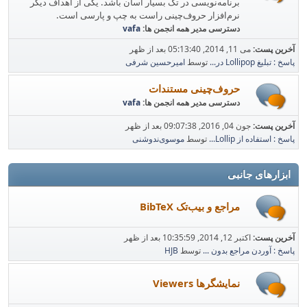
برنامه‌نویسی در تک بسیار آسان باشد. یکی از اهداف دیگر
نرم‌افزار حروف‌چینی راست به چپ و پارسی است.
دسترسی مدیر همه انجمن ها:
vafa
آخرین پست:
می 11, 2014, 05:13:40 بعد از ظهر
پاسخ : تبلیغ Lollipop در...
توسط
امیرحسین شرفی
حروف‌چینی مستندات
دسترسی مدیر همه انجمن ها:
vafa
آخرین پست:
جون 04, 2016, 09:07:38 بعد از ظهر
پاسخ : استفاده از Lollip...
توسط
موسوی‌ندوشنی
ابزارهای جانبی
مراجع و بیب‌تک BibTeX
آخرین پست:
اکتبر 12, 2014, 10:35:59 بعد از ظهر
پاسخ : آوردن مراجع بدون ...
توسط
HJB
نمایشگرها Viewers