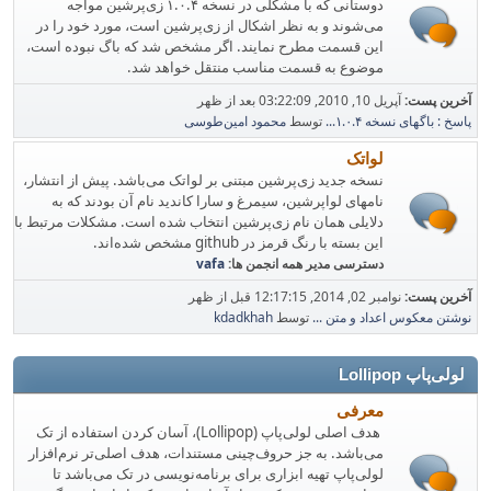
دوستانی که با مشکلی در نسخه ۱.۰.۴ زی‌پرشین مواجه
می‌شوند و به نظر اشکال از زی‌پرشین است، مورد خود را در
این قسمت مطرح نمایند. اگر مشخص شد که باگ نبوده است،
موضوع به قسمت مناسب منتقل خواهد شد.
آخرین پست:
آپریل 10, 2010, 03:22:09 بعد از ظهر
پاسخ : باگهای نسخه ۱.۰.۴...
توسط
محمود امین‌طوسی
لواتک
نسخه جدید زی‌پرشین مبتنی بر لواتک می‌باشد. پیش از انتشار،
نامهای لواپرشین، سیمرغ و سارا کاندید نام‌ آن بودند که به
دلایلی همان نام زی‌پرشین انتخاب شده است. مشکلات مرتبط با
این بسته با رنگ قرمز در github مشخص شده‌اند.
دسترسی مدیر همه انجمن ها:
vafa
آخرین پست:
نوامبر 02, 2014, 12:17:15 قبل از ظهر
نوشتن معکوس اعداد و متن ...
توسط
kdadkhah
لولی‌پاپ Lollipop
معرفی
هدف اصلی لولی‌پاپ (Lollipop)، آسان کردن استفاده از تک
می‌باشد. به جز حروف‌چینی مستندات، هدف اصلی‌تر نرم‌افزار
لولی‌پاپ تهیه ابزاری برای برنامه‌نویسی در تک می‌باشد تا