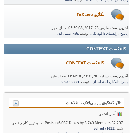
پاسخ : دریافت و نصب W32T...
توسط
vafa
تکلایو TeXLive
آخرین پست:
مارس 23, 2017, 05:59:08 بعد از ظهر
پاسخ : راهنمای دانلود تک...
توسط
هادی صفی‌اقدم
کانتکست CONTEXT
کانتکست CONTEXT
آخرین پست:
دسامبر 28, 2010, 03:34:10 بعد از ظهر
پاسخ : امکان استفاده از ...
توسط
hasannoori
تالار گفتگوی پارسی‌لاتک - اطلاعات
آمار انجمن
32,297 Posts in 6,037 Topics by 3,749 Members - جدیدترین کاربر عضو
شده:
soheila1622