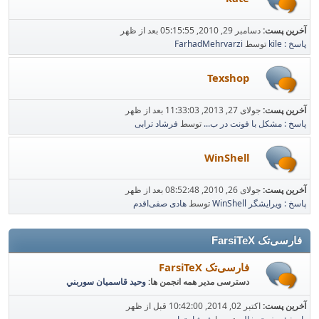
آخرین پست:
دسامبر 29, 2010, 05:15:55 بعد از ظهر
پاسخ : kile
توسط
FarhadMehrvarzi
Texshop
آخرین پست:
جولای 27, 2013, 11:33:03 بعد از ظهر
پاسخ : مشکل با فونت در ب...
توسط
فرشاد ترابی
WinShell
آخرین پست:
جولای 26, 2010, 08:52:48 بعد از ظهر
پاسخ : ویرایشگر WinShell
توسط
هادی صفی‌اقدم
فارسی‌تک FarsiTeX
فارسی‌تک FarsiTeX
دسترسی مدیر همه انجمن ها:
وحيد قاسميان سوربني
آخرین پست:
اکتبر 02, 2014, 10:42:00 قبل از ظهر