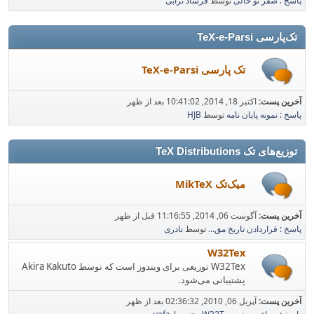
پاسخ : صفر تو خالی
توسط
فرشاد ترابی
تک‌پارسی TeX-e-Parsi
تک پارسی TeX-e-Parsi
آخرین پست:
اکتبر 18, 2014, 10:41:02 بعد از ظهر
پاسخ : نمونه پایان نامه
توسط
HJB
توزیع‌های تک TeX Distributions
میک‌تک MikTeX
آخرین پست:
آگوست 06, 2014, 11:16:55 قبل از ظهر
پاسخ : قراردادن تاریخ مق...
توسط
نادری
W32Tex
W32Tex توزیعی برای ویندوز است که توسط Akira Kakuto
پشتیبانی می‌شود.
آخرین پست:
آپریل 06, 2010, 02:36:32 بعد از ظهر