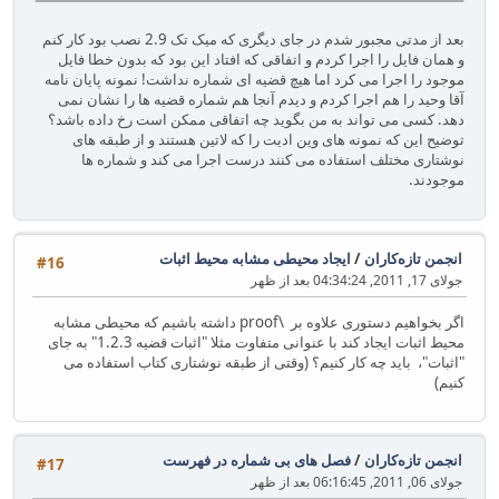
بعد از مدتی مجبور شدم در جای دیگری که میک تک 2.9 نصب بود کار کنم
و همان فایل را اجرا کردم و اتفاقی که افتاد این بود که بدون خطا فایل
موجود را اجرا می کرد اما هیچ قضیه ای شماره نداشت! نمونه پایان نامه
آقا وحید را هم اجرا کردم و دیدم آنجا هم شماره قضیه ها را نشان نمی
دهد. کسی می تواند به من بگوید چه اتفاقی ممکن است رخ داده باشد؟
توضیح این که نمونه های وین ادیت را که لاتین هستند و از طبقه های
نوشتاری مختلف استفاده می کنند درست اجرا می کند و شماره ها
موجودند.
انجمن تازه‌کاران
/
ایجاد محیطی مشابه محیط اثبات
#16
جولای 17, 2011, 04:34:24 بعد از ظهر
اگر بخواهیم دستوری علاوه بر \proof داشته باشیم که محیطی مشابه
محیط اثبات ایجاد کند با عنوانی متفاوت مثلا "اثبات قضیه 1.2.3" به جای
"اثبات"، باید چه کار کنیم؟ (وقتی از طبقه نوشتاری کتاب استفاده می
کنیم)
انجمن تازه‌کاران
/
فصل های بی شماره در فهرست
#17
جولای 06, 2011, 06:16:45 بعد از ظهر