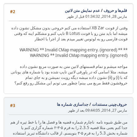
قلم‌ها و حروف
/
عدم نمایش متن لاتین
#2
مارس 28, 2014, 01:34:32 قبل از ظهر
وقتی از فونت XB Zar استفاده می کنم خروجی بدون مشکل نشون داده
میشه اما باید متن رو با فونت B Lotus تایپ کنم و مشکلم اینه که وقتی
فونت فارسی رو به لوتوس تغییر میدم بعد از اجرا با اخطار
** WARNING ** Invalid CMap mapping entry. (ignored) **
WARNING ** Invalid CMap mapping entry. (ignored)
مواجه میشم و تمام قسمتهای لاتین متن به صورت مربع نشون داده
میشه. مثلا اسامی که در پاورقی لاتین تایپ شده بود یا شماره های یونانی
که با (i) و (ii) نشون داده میشه دیگه رویت نمیشن و به جای تمام
حروفشون فقط مربع می بینم! چطور می تونم این مشکل رو رفع کنم؟
حروف‌چینی مستندات
/
جداسازی شماره ها
#3
مارس 27, 2014, 09:44:05 بعد از ظهر
من طبق شیوه نامه ناچارم شماره قضیه ها و فصل ها را با خط تیره از هم
جدا کنم یعنی مثلا قضیه 2.3.5 را به فرم ۵-۳-۲ شماره گزاری کنم یا
شماره بخش 5.3 را به فرم ۵-۳ بنویسم. از قالب دانشگاه تبریز استفاده