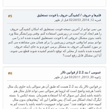
قلم‌ها و حروف
/
کشیدگی حروف با فونت نستعلیق
#5
فبریه 12, 2014, 02:24:53 قبل از ظهر
من نمی توانم از آخرین نسخه فونت نستعلیق که امکان کشیدگی حروف
را هم ایجاد کرده است در زیپرشین استفاده کنم. وقتی ویرایشگر مثلا ورد
باشد بدون مشکل حروفی که با فونت نتستعلیق کشیده شده اند را می
توانم ببینم اما وقتی خروجی زیپرشین را برای همان متن مشاهده می کنم
در مورد کشیدگی حروف به مشکل برمی خورم و به جای اینکه حروف
کشیده شده باشند از محلی که توقع داشتم کشیده شوند قطع می شوند.
آیا این مشکل قابل رفع است؟
عمومی
/
بند 2.2 از قوانین تالار
#6
ژانویه 30, 2013, 03:20:11 قبل از ظهر
در قوانین تالار یک بند 2.2 هست که طبق آن هر سوالی باید حاوی یک مثال
باشد! هرچند واضح است که لزوما هر سوالی نمی تواند فایل مثال هم
داشته باشد (مثل این سوال که آیا استفاده همزمان بسته ایکس با بسته
ایگرگ ایجاد اشکال می کند؟). پس ظاهرا این که "پیغام‌های بدون مثال
کمینه حذف خواهند شد." نمی تواند عمومیت داشته باشد یا دست کم به
اندازه کافی دقیق نیست. یک حس مردم آزاری ما را بر آن داشت که