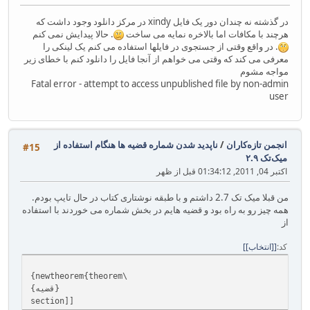
در گذشته نه چندان دور یک فایل xindy در مرکز دانلود وجود داشت که
هرچند با مکافات اما بالاخره نمایه می ساخت
. حالا پیدایش نمی کنم
. در واقع وقتی از جستجوی در فایلها استفاده می کنم یک لینکی را
معرفی می کند که وقتی می خواهم از آنجا فایل را دانلود کنم با خطای زیر
مواجه مشوم
Fatal error - attempt to access unpublished file by non-admin
user
انجمن تازه‌کاران
/
ناپدید شدن شماره قضیه ها هنگام استفاده از
#15
میک‌تک ۲.۹
اکتبر 04, 2011, 01:34:12 قبل از ظهر
من قبلا میک تک 2.7 داشتم و با طبقه نوشتاری کتاب در حال تایپ بودم.
همه چیز رو به راه بود و قضیه هایم در بخش شماره می خوردند با استفاده
از
کد
[انتخاب]
{newtheorem{theorem\
{قضیه}
section]‎]