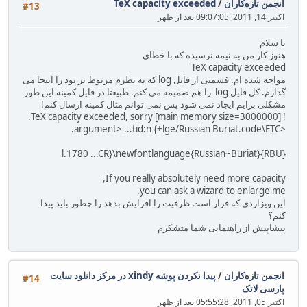
انجمن تازه‌کاران
/
TeX capacity exceeded
#13
اکتبر 14, 2011, 09:07:05 بعد از ظهر
با سلام
هنوز کار من به نیمه نرسیده که با خطای
TeX capacity exceeded
مواجه شده ام. قسمتی از فایل log که به نظرم مربوط تر بود را اینجا می
گذارم. کل فایل log را هم ضمیمه می کنم. طبیعتا در فایل کمینه این طور
مشکلی برایم ایجاد نمی شود پس نمی توانم مثال کمینه ارسال کنم!
! TeX capacity exceeded, sorry [main memory size=3000000].
<argument> ...tid:n {+lge/Russian Buriat.code\ETC.
l.1780 ...CR}\newfontlanguage{Russian~Buriat}{RBU}
If you really absolutely need more capacity,
you can ask a wizard to enlarge me.
این ویزاردی که قرار است ظرفیت را افزایش بدهد را چطور باید پیدا
کنم؟
پیشاپیش از راهنمایی شما متشکرم
انجمن تازه‌کاران
/
پیدا نکردن پوشه xindy در مرکز دانلود سایت
#14
پارسی لاتک
اکتبر 05, 2011, 05:55:28 بعد از ظهر