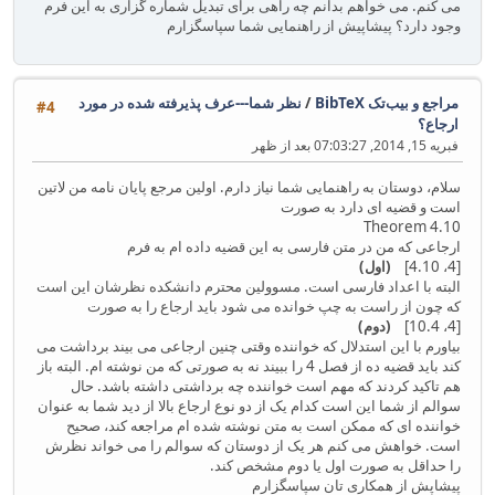
می کنم. می خواهم بدانم چه راهی برای تبدیل شماره گزاری به این فرم
وجود دارد؟ پیشاپیش از راهنمایی شما سپاسگزارم
مراجع و بیب‌تک BibTeX
/
نظر شما---عرف پذیرفته شده در مورد
#4
ارجاع؟
فبریه 15, 2014, 07:03:27 بعد از ظهر
سلام، دوستان به راهنمایی شما نیاز دارم. اولین مرجع پایان نامه من لاتین
است و قضیه ای دارد به صورت
Theorem 4.10
ارجاعی که من در متن فارسی به این قضیه داده ام به فرم
[4، 4.10]
(اول)
البته با اعداد فارسی است. مسوولین محترم دانشکده نظرشان این است
که چون از راست به چپ خوانده می شود باید ارجاع را به صورت
[4، 10.4]
(دوم)
بیاورم با این استدلال که خواننده وقتی چنین ارجاعی می بیند برداشت می
کند باید قضیه ده از فصل 4 را ببیند نه به صورتی که من نوشته ام. البته باز
هم تاکید کردند که مهم است خواننده چه برداشتی داشته باشد. حال
سوالم از شما این است کدام یک از دو نوع ارجاع بالا از دید شما به عنوان
خواننده ای که ممکن است به متن نوشته شده ام مراجعه کند، صحیح
است. خواهش می کنم هر یک از دوستان که سوالم را می خواند نظرش
را حداقل به صورت اول یا دوم مشخص کند.
پیشاپش از همکاری تان سپاسگزارم