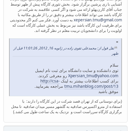
آشنایی با زی پرشین برگزار شود. بخش تئوری کارگاه پیش از ظهر توسط
جناب آقای کارن‌پهلو ارائه می شود و اگر کسی علاقمند به شرکت در
کارگاه باشد می تواند اطلاعات بیشتر و دقیق تر را از طریق مکاتبه با
xepersian.tmu@gmail.com
به دست آورد. فکر می کنم اگر محدودیتی
برای ظرفیت این کارگاه باشد نیز مربوط به بخش عملی کارگاه است که
اولویت را برای دانشجویان تربیت معلم در نظر گرفته اند.
نقل قول از: محمدعلی تقوی زاده در ژانویه 16, 2012, 11:01:26 قبل از
ظهر
سلام
توی دانشکده و سایت دانشگاه برای ثبت نام ایمیل
Xpersian_tmu@yahoo.com
رو معرفی کردند.
برای کسب اطلاعات بیشتر به لینک
http://csa-
tmu.mihanblog.com/post/13
مراجعه بفرمایید.
موفق باشید
(برای دوستانی که از تهران قصد شرکت در این کارگاه را دارند: با
استفاده از مترو اکسپرس صادقیه به گلشهر مسیر میدان صادقیه تا محل
برگزاری کارگاه سرراست است و نزدیک به یک ساعت طول می کشد.)