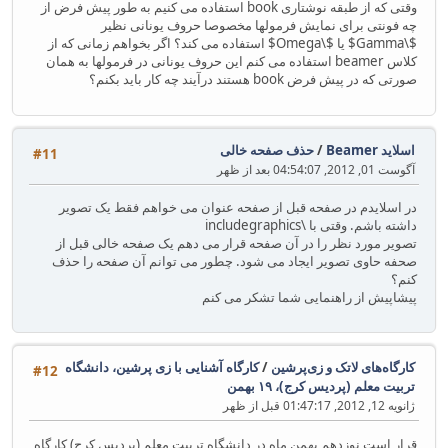
وقتی که از طبقه نوشتاری book استفاده می کنیم به طور پیش فرض از
چه فونتی برای نمایش فرمولها مخصوصا حروف یونانی نظیر
$\Gamma$ یا $\Omega$ استفاده می کند؟ اگر بخواهم زمانی که از
کلاس beamer استفاده می کنم این حروف یونانی در فرمولها به همان
صورتی که در پیش فرض book هستند درآیند چه کار باید بکنم؟
اسلاید Beamer
/
حذف صفحه خالی
#11
آگوست 01, 2012, 04:54:07 بعد از ظهر
در اسلایدم در صفحه قبل از صفحه عنوان می خواهم فقط یک تصویر
داشته باشم. وقتی با \includegraphics
تصویر مورد نظر را در آن صفحه قرار می دهم یک صفحه خالی قبل از
صحفه حاوی تصویر ایجاد می شود. چطور می توانم آن صفحه را حذف
کنم؟
پیشاپیش از راهنمایی شما تشکر می کنم
کارگاه‌های لاتک و زی‌پرشین
/
کارگاه آشنایی با زی پرشین، دانشگاه
#12
تربیت معلم (پردیس کرج)، ۱۹ بهمن
ژانویه 12, 2012, 01:47:17 قبل از ظهر
قرار است نوزدهم بهمن ماه در دانشگاه تربیت معلم (پردیس کرج) کارگاه