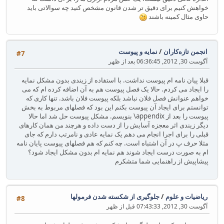
خواهش کنیم برای دقیق تر شدن قانون مشخص کنید چه سوالاتی باید
حاوی مثال کمینه باشند
انجمن تازه‌کاران
/
نمایه و پیوست
#7
آگوست 30, 2012, 06:36:45 بعد از ظهر
قبلا پیان نامه ام پیوست نداشت. با استفاده از زیندی بدون مشکل نمایه
را ایجاد می کردم. حالا یک فصل پیوست هم به آن اضافه کرده ام که می
خواهم عنوانش فصل فلان نباشد بلکه پیوست فلان باشد. تنها کاری که
توانستم برای ایجاد آن پیوست بکنم این بود که فصلهای مربوط به بخش
پیوست را بعد از ‎\appendix‎ بنویسم. مشکل پیوست حل شد اما حالا
دیگر زیندی اثر معجزه آسایش را از دست داده و هرچند من همان کارهای
قبلی را برای اجرا انجام می دهم یک نمایه عادی و نامرتب دارم که جای
مثلا حرف پ در آن اشتباه است. چه کنم که هم فصلهای پیوست پایان نامه
ام به صورت درست ایجاد شوند هم نمایه ام بدون مشکل ایجاد شود؟
پیشاپیش از راهنمایی شما متشکرم
ریاضیات و علوم
/
جلوگیری از شکسته شدن فرمولها
#8
آگوست 30, 2012, 07:43:33 قبل از ظهر