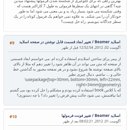
بهترین راهی که برای جلوگیری از شکسته شدن فرمولها پیشنهاد میدین
چیه؟ گاهی در انتهای یک سطرها فرمولی به طول 7 کاراکتر هست که
وقتی شکسته می شود بسیار زیاد بد و بی معنی می شود اما به طور
خودکار آن را می شکند. به علاوه نمی خواهم یک فرمول کوتاه را در یک
سطر جداگانه بنویسم. راه حل چیست؟
اسلاید Beamer
/
تغییر ابعاد قسمت قابل نوشتن در صفحه اسلاید
#9
آگوست 02, 2012, 12:52:54 قبل از ظهر
از بیمر برای ساختن اسلایدم استفاده کرده ام. می خواستم ابعاد قسمتی
از صفحه که متن می تواند در آن ظاهر شود را تغییر دهم که مثلا از بالای
بالای صفحه نوشته ها شروع نشود و در هر صفحه مجبور به گذاشتن خط
خالی و ... نباشم. دنبال چیزی نظیر
‎\usepackage[top=30mm‎, ‎bottom=30mm‎, ‎left=22mm‎,
‎right=34mm]{geometry}
که با کلاس book استفاده کرده بودم و مشکلم را حل کرده بود می گشتم
اما نیافتمش. می شود حالت پیش فرض را تغییر داد؟ با چه دستوری؟
اسلاید Beamer
/
تغییر فونت فرمولها
#10
آگوست 01, 2012, 08:02:21 بعد از ظهر