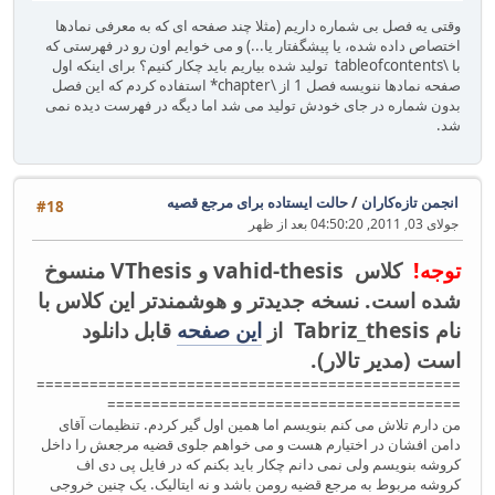
وقتی یه فصل بی شماره داریم (مثلا چند صفحه ای که به معرفی نمادها
اختصاص داده شده، یا پیشگفتار یا...) و می خوایم اون رو در فهرستی که
با \tableofcontents تولید شده بیاریم باید چکار کنیم؟ برای اینکه اول
صفحه نمادها ننویسه فصل 1 از \chapter* استفاده کردم که این فصل
بدون شماره در جای خودش تولید می شد اما دیگه در فهرست دیده نمی
شد.
انجمن تازه‌کاران
/
حالت ایستاده برای مرجع قصیه
#18
جولای 03, 2011, 04:50:20 بعد از ظهر
توجه!
کلاس vahid-thesis و VThesis منسوخ
شده است. نسخه جدیدتر و هوشمندتر این کلاس با
نام Tabriz_thesis از
این صفحه
قابل دانلود
است (مدیر تالار).
================================================
========================‎=‎===============
من دارم تلاش می کنم بنویسم اما همین اول گیر کردم. تنظیمات آقای
دامن افشان در اختیارم هست و می خواهم جلوی قضیه مرجعش را داخل
کروشه بنویسم ولی نمی دانم چکار باید بکنم که در فایل پی دی اف
کروشه مربوط به مرجع قضیه رومن باشد و نه ایتالیک. یک چنین خروجی