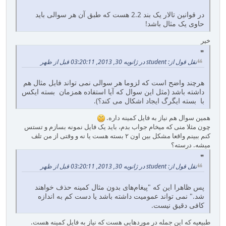
در قوانین تالار یک بند 2.2 هست که طبق آن هر سوالی باید
حاوی یک مثال باشد!
خیر
نقل قول از: student در ژانویه 30, 2013, 03:20:11 قبل از ظهر
هرچند واضح است که لزوما هر سوالی نمی تواند فایل مثال هم
داشته باشد (مثل این سوال که آیا استفاده همزمان بسته ایکس
با بسته ایگرگ ایجاد اشکال می کند؟).
همین سوال هم نیاز به فایل کمینه داره.
چون مثلا منی که میخام جواب بدم، باید یک فایل نمونه بسازم و تستس
کنم ببینم واقعا مشکل بین اون ۲ بسته هست یا نه و وقتی از من تلف
میشه. درسته؟
نقل قول از: student در ژانویه 30, 2013, 03:20:11 قبل از ظهر
پس ظاهرا این که "پیغام‌های بدون مثال کمینه حذف خواهند
شد." نمی تواند عمومیت داشته باشد یا دست کم به اندازه
کافی دقیق نیست.
طبیعیه که این جمله در موردهایی هست که نیاز به فایل کمینه هست.