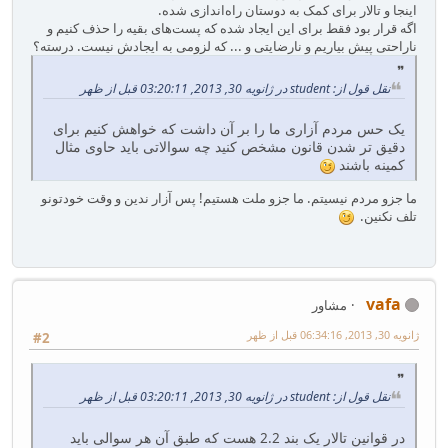
اینجا و تالار برای کمک به دوستان راه‌اندازی شده.
اگه قرار بود فقط برای این ایجاد شده که پست‌های بقیه را حذف کنیم و
ناراحتی پیش بیاریم و نارضایتی و ... که لزومی به ایجادش نیست. درسته؟
نقل قول از: student در ژانویه 30, 2013, 03:20:11 قبل از ظهر
یک حس مردم آزاری ما را بر آن داشت که خواهش کنیم برای
دقیق تر شدن قانون مشخص کنید چه سوالاتی باید حاوی مثال
کمینه باشند
ما جزو مردم نیسیتم. ما جزو ملت هستیم! پس آزار ندین و وقت خودتونو
تلف نکنین.
vafa
مشاور
ژانویه 30, 2013, 06:34:16 قبل از ظهر
#2
نقل قول از: student در ژانویه 30, 2013, 03:20:11 قبل از ظهر
در قوانین تالار یک بند 2.2 هست که طبق آن هر سوالی باید