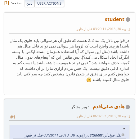
صفحه
1
USER ACTIONS
پایین
student
ژانویه 30, 2013, 03:20:11 قبل از ظهر
در قوانین تالار یک بند 2.2 هست که طبق آن هر سوالی باید حاوی یک مثال
باشد! هرچند واضح است که لزوما هر سوالی نمی تواند فایل مثال هم
داشته باشد (مثل این سوال که آیا استفاده همزمان بسته ایکس با بسته
ایگرگ ایجاد اشکال می کند؟). پس ظاهرا این که "پیغام‌های بدون مثال
کمینه حذف خواهند شد." نمی تواند عمومیت داشته باشد یا دست کم به
اندازه کافی دقیق نیست. یک حس مردم آزاری ما را بر آن داشت که
خواهش کنیم برای دقیق تر شدن قانون مشخص کنید چه سوالاتی باید
حاوی مثال کمینه باشند
هادی صفی‌اقدم
ویرایشگر
ژانویه 30, 2013, 06:07:52 قبل از ظهر
#1
نقل قول از: student در ژانویه 30, 2013, 03:20:11 قبل از ظهر