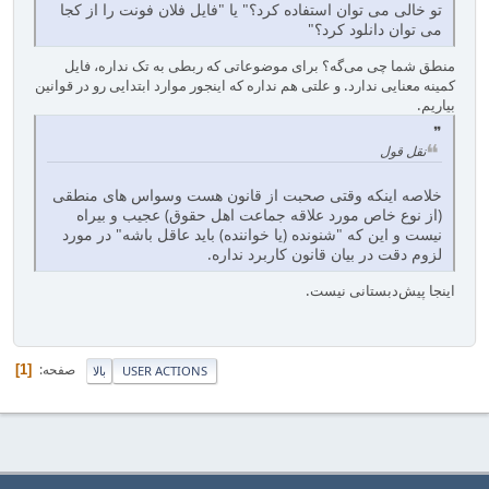
تو خالی می توان استفاده کرد؟" یا "فایل فلان فونت را از کجا
می توان دانلود کرد؟"
منطق شما چی می‌گه؟ برای موضوعاتی که ربطی به تک نداره، فایل
کمینه معنایی ندارد. و علتی هم نداره که اینجور موارد ابتدایی رو در قوانین
بیاریم.
نقل قول
خلاصه اینکه وقتی صحبت از قانون هست وسواس های منطقی
(از نوع خاص مورد علاقه جماعت اهل حقوق) عجیب و بیراه
نیست و این که "شنونده (یا خواننده) باید عاقل باشه" در مورد
لزوم دقت در بیان قانون کاربرد نداره.
اینجا پیش‌دبستانی نیست.
صفحه
1
USER ACTIONS
بالا