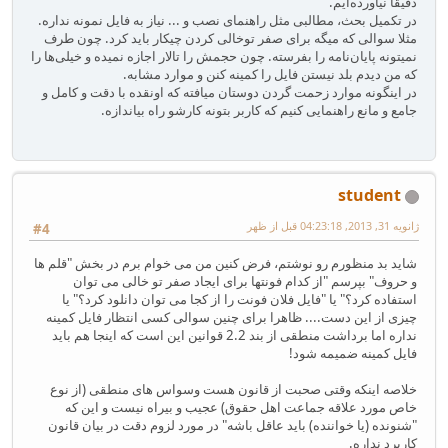
دقیقا نیاورده‌ایم.
در تکمیل بحث، مطالبی مثل راهنمای نصب و ... نیاز به فایل نمونه نداره.
مثلا سوالی که میگه برای صفر توخالی کردن چیکار باید کرد. چون طرف
نمیتونه پایان‌نامه را بفرسته. چون حجمش را تالار اجازه نمیده و خیلی‌ها را
که من دیدم بلد نیستن فایل را کمینه کنن و موارد مشابه.
در اینگونه موارد زحمت گردن دوستان میافته که اونقده با دقت و کامل و
جامع و مانع راهنمایی کنیم که کاربر بتونه کارشو راه بیاندازه.
student
ژانویه 31, 2013, 04:23:18 قبل از ظهر
#4
شاید بد منظورم رو نوشتم، فرض کنین من می خوام برم در بخش "قلم ها
و حروف" بپرسم "از کدام فونتها برای ایجاد صفر تو خالی می توان
استفاده کرد؟" یا "فایل فلان فونت را از کجا می توان دانلود کرد؟" یا
چیزی از این دست.... ظاهرا برای چنین سوالی کسی انتظار فایل کمینه
نداره اما برداشت منطقی از بند 2.2 قوانین این است که اینجا هم باید
فایل کمینه ضمیمه شود!
خلاصه اینکه وقتی صحبت از قانون هست وسواس های منطقی (از نوع
خاص مورد علاقه جماعت اهل حقوق) عجیب و بیراه نیست و این که
"شنونده (یا خواننده) باید عاقل باشه" در مورد لزوم دقت در بیان قانون
کاربرد نداره.