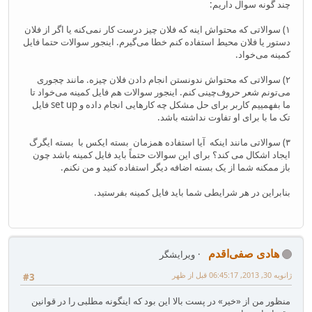
چند گونه سوال داریم:
۱) سوالاتی که محتواش اینه که فلان چیز درست کار نمی‌کنه یا اگر از فلان
دستور یا فلان محیط استفاده کنم خطا می‌گیرم. اینجور سوالات حتما فایل
کمینه می‌خواد.
۲) سوالاتی که محتواش ندونستن انجام دادن فلان چیزه. مانند چجوری
می‌تونم شعر حروف‌چینی کنم. اینجور سوالات هم فایل کمینه می‌خواد تا
ما بفهمییم کاربر برای حل مشکل چه کارهایی انجام داده و set up فایل
تک ما با برای او تفاوت نداشته باشد.
۳) سوالاتی مانند اینکه آیا استفاده همزمان بسته ایکس با بسته ایگرگ
ایجاد اشکال می کند؟ برای این سوالات حتماً باید فایل کمینه باشد چون
باز ممکنه شما از یک بسته اضافه دیگر استفاده کنید و من نکنم.
بنابراین در هر شرایطی شما باید فایل کمینه بفرستید.
هادی صفی‌اقدم
ویرایشگر
ژانویه 30, 2013, 06:45:17 قبل از ظهر
#3
منظور من از «خیر» در پست بالا این بود که اینگونه مطلبی را در قوانین