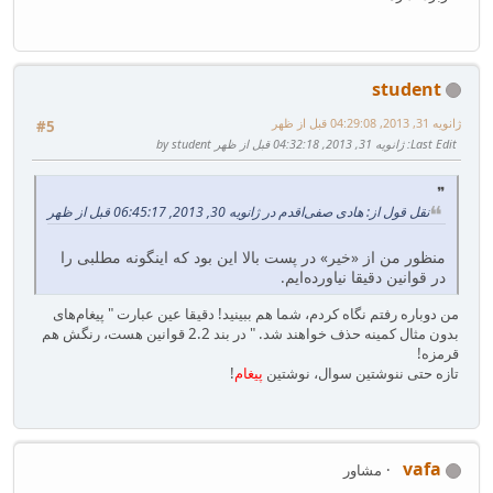
student
ژانویه 31, 2013, 04:29:08 قبل از ظهر
#5
Last Edit
: ژانویه 31, 2013, 04:32:18 قبل از ظهر by student
نقل قول از: هادی صفی‌اقدم در ژانویه 30, 2013, 06:45:17 قبل از ظهر
منظور من از «خیر» در پست بالا این بود که اینگونه مطلبی را
در قوانین دقیقا نیاورده‌ایم.
من دوباره رفتم نگاه کردم، شما هم ببینید! دقیقا عین عبارت " پیغام‌های
بدون مثال کمینه حذف خواهند شد. " در بند 2.2 قوانین هست، رنگش هم
قرمزه!
تازه حتی ننوشتین سوال، نوشتین
پیغام
!
vafa
مشاور