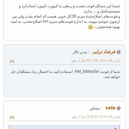
ضمنا این مشکل فونت هست و ربطی به کیبورد، کیبورد استاندارد و
سیستم‌عامل و ... نداره.
و فونت‌های اصلاح‌شدهٔ سری IR کار خوبی هست که انجام شدن ولی من
ازشون خوشم نیومد. به اندازهٔ فونت‌های سری hm اصلاح‌نشدن. به امید
بهبود همه‌شون...
فرشاد ترابی
مدیر تالار
مارس 28, 2014, 08:11:56 قبل از ظهر
#5
شما از فونت HM_XNiloofar استفاده کنید به احتمال زیاد مشکلتان حل
خواهد شد.
vafa
مشاور
مارس 28, 2014, 12:45:57 بعد از ظهر
#6