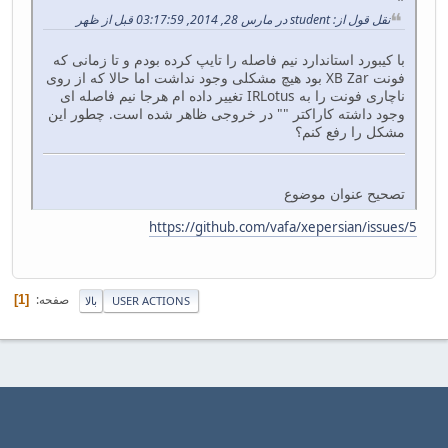
نقل قول از: student در مارس 28, 2014, 03:17:59 قبل از ظهر
با کیبورد استاندارد نیم فاصله را تایپ کرده بودم و تا زمانی که
فونت XB Zar بود هیچ مشکلی وجود نداشت اما حالا که از روی
ناچاری فونت را به IRLotus تغییر داده ام هرجا نیم فاصله ای
وجود داشته کاراکتر "" در خروجی ظاهر شده است. چطور این
مشکل را رفع کنم؟
تصحیح عنوان موضوع
https://github.com/vafa/xepersian/issues/5
صفحه
1
USER ACTIONS
بالا
|
|
راهنمايي
شرایط و قوانین
بالا ▲
,
SMF 2.1.6 © 2025
Simple Machines