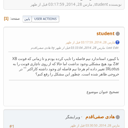
نویسنده student, مارس 28, 2014, 03:17:59 قبل از ظهر
صفحه
1
USER ACTIONS
پایین
student
مارس 28, 2014, 03:17:59 قبل از ظهر
Last Edit
: مارس 28, 2014, 03:33:04 قبل از ظهر by هادی صفی‌اقدم
با کیبورد استاندارد نیم فاصله را تایپ کرده بودم و تا زمانی که فونت XB
Zar بود هیچ مشکلی وجود نداشت اما حالا که از روی ناچاری فونت را به
IRLotus تغییر داده ام هرجا نیم فاصله ای وجود داشته کاراکتر "" در
خروجی ظاهر شده است. چطور این مشکل را رفع کنم؟
تصحیح عنوان موضوع
هادی صفی‌اقدم
ویرایشگر
مارس 28, 2014, 03:30:50 قبل از ظهر
#1