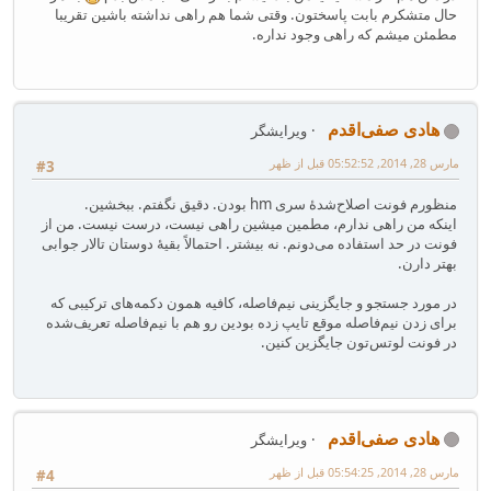
حال متشکرم بابت پاسختون. وقتی شما هم راهی نداشته باشین تقریبا
مطمئن میشم که راهی وجود نداره.
هادی صفی‌اقدم
ویرایشگر
مارس 28, 2014, 05:52:52 قبل از ظهر
#3
منظورم فونت اصلاح‌شدهٔ سری hm بودن. دقیق نگفتم. ببخشین.
اینکه من راهی ندارم، مطمین میشین راهی نیست، درست نیست. من از
فونت در حد استفاده می‌دونم. نه بیشتر. احتمالاً بقیهٔ دوستان تالار جوابی
بهتر دارن.
در مورد جستجو و جایگزینی نیم‌فاصله، کافیه همون دکمه‌های ترکیبی که
برای زدن نیم‌فاصله موقع تایپ زده بودین رو هم با نیم‌فاصله تعریف‌شده
در فونت لوتس‌تون جایگزین کنین.
هادی صفی‌اقدم
ویرایشگر
مارس 28, 2014, 05:54:25 قبل از ظهر
#4