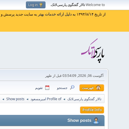
Welcome to
تالار گفتگوی پارسی‌لاتک
.
Log in
از تاریخ ۱۳۹۳/۸/۱۴ به
دلیل ارائه خدمات بهتر
به سایت جدید پرسش و پا
آگوست 06, 2026, 03:54:09 قبل از ظهر
فهرست
جستجو
تقویم
تالار گفتگوی پارسی‌لاتک
Profile of امیرمسعود
Show posts
s
◄
◄
◄
Profile Info
Show posts