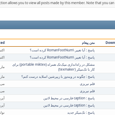
ction allows you to view all posts made by this member. Note that you can
Down
متن پیغام
ted
پاسخ : آیا تغییر \RomanFootNum کرده است؟
اکتبر 08, 2009, 2:13:33
پاسخ : آیا تغییر \RomanFootNum کرده است؟
اکتبر 08, 2009, 2:13:33
مشکل در راه‌اندازی میک‌تک همراه (portable miktex) برای
مارس 07, 2010, 15
کار با تک‌میکر (texmaker)
پاسخ : چگونه در ویندوز با زیپرشین اسلاید درست کنم؟
مارس 03, 2010, 28
قلم نیریزی
می 01, 2010, 09:57:53 بعد از
قلم نیریزی
می 01, 2010, 09:57:53 بعد از
پاسخ : caption فارسی در محیط لاتین
آپریل 08, 2010, 6:45
پاسخ : caption فارسی در محیط لاتین
آپریل 08, 2010, 6:45
پاسخ : تک‌میکر جدید
نوامبر 11, 2009, 7