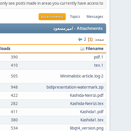
 only see posts made in areas you currently have access to.
Attachments
Topics
Messages
Attachments - امیرمسعود
2
صفحه
1
loads
Filename
390
1.pdf
410
1.tex
505
2-Minimalistic-article.log
948
bidipresentation-watermark.zip
422
Kashida-Neirizi.pdf
282
Kashida-Neirizi.tex
411
Kashida1.pdf
380
Kashida1.tex
534
libqt4_version.png