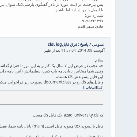
پس بیزحمت در اینت مورد در تالار گفتگوی پارسی‌لاتک سوال نپرسین
با ایمیل با من در ارتباط باشین.
شماره من:
۰۹۱۹۵۳۲۱۲۷۷
هادی صفی‌اقدم
عمومی
/
پاسخ : فرق فایلlogباcls
آگوست 09, 2014, 11:57:04 بعد از ظهر
سلام
چه عجب در عرض این ۷ سال یک کاربر به این مورد احترام گذاشت. ازتون ممنونم. نمونه یک انسان محترم و با دقت هستین.
وقتی شما میخایین پایان‌نامه تاپ کنین، تنطیماتش (آینن نامه دان
این فایل پسوندش cls هست.
و فایل‌های cls رو در documentclass بصورت زیر فراخوانی میکنن.
کد
[انتخاب]
که azad_university.cls یک فایل cls هست.
فایل با پسوند tex میتونه فایل اصلی (main) پایان‌نامه شما، فصل ۱، فصل ۲، واژّ‌نامه و ... باشه.