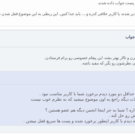
ن پست جواب داده شده.
ه، یا کاربر خلافی کدره و ... باید جدا کنین. این ربطی به این موضوع قفل شدن در ت
 جواب
رن و تالار بهتر بشه، این پیغام خصوصی رو برام فرستادن.
ان نظرشون رو بگن که مفید باشه.
داقل دو مورد دیدم برخورد شما با کاربر مناسب نبود .
لات دیگه راجع به اون موضوع میشید که به نظرم خوب نیست
ره ؟ شما به جز اینجا انجمن دیگه هم عضو هستین ؟
ش رو حل کنه .
 که دیدم با کاربر اینطور برخورد شده و پست ها سریع قفل میشن .