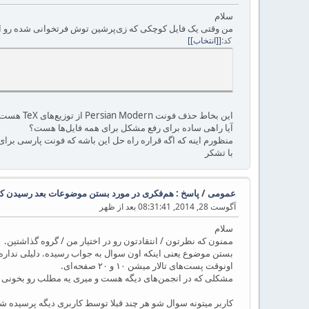
سلام
من وقتی یک فایل کوچکی که زی‌پرشین توش فرتخوانی شده رو اج
کد
[انتخاب]
این بخاط حذف فونت Persian Modern از توزیع‌های TeX هست؟
آیا راهی ساده برای رفع مشکل برای همه فایل‌ها هست؟
منظورم اینه که اگه قراره راه حل این باشه که فونت پارسی برای
با تشکر
عمومی
/
پاسخ : هم‌فکری در مورد بستن موضوعات بعد رسیدن کا
آگوست 28, 2014, 08:31:41 بعد از ظهر
سلام
ممنون که نظرتون / انتقادتون رو در اختیار من / گروه گذاشتین.
بستن موضوع یعنی اینکه اون سوال به جواب رسیده. دلیلی نداره
اونوقت پست‌های تالار میشن ۱۰ و ۲۰ صفحه‌ای.
مشکلی که در انجمن‌های دیگه هست و میری یه مطلب رو بخونی و ۳۰ صفحه شده و ۴ نفر سوال پرسیدن و ۱۰ نفر جواب دادن و شده 
کاربر میتونه سوال شو هر چند قبلا توسط کاربری دیگه پرسیده شده،