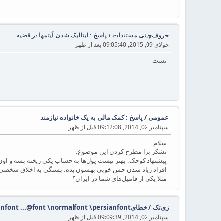
حروف‌چینی مستندات
/
پاسخ : ایتالیک شدن آیتمها در قضیه
جولای 09, 2015, 09:05:40 بعد از ظهر
تست
عمومی
/
پاسخ : کمک مالی به یک خانواده نیازمند
سپتامبر 02, 2014, 09:12:08 قبل از ظهر
سلام
تشکر برا مطرح کردن این موضوع.
پیشنهاد کوچک. بهتر نیست پول‌ها به حساب یکی ریخته بشه و او
افراد زیاد شدن حس خوبی بهشون بده. بستگی به اخلاق شخصی‌
مثلا یکی از فامیل‌های شما در ایران؟
زی‌تک
/
خطایUndefined control sequence \setpersianfont ...@font \normalfont \persianfont
سپتامبر 02, 2014, 09:09:39 قبل از ظهر