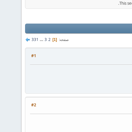
This se
331
...
3
2
صفحه
1
#1
#2