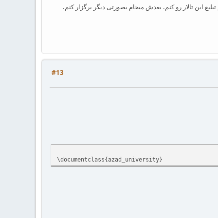
لیغ این تالار رو کنم. بعدش میخام بصورتی دیگر برگزار کنم.
#13
\documentclass{azad_university}