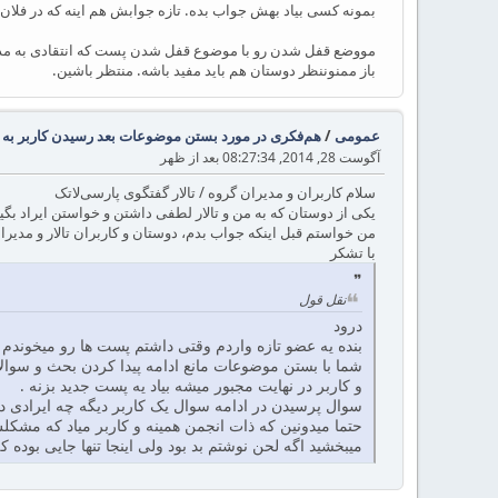
بمونه کسی بیاد بهش جواب بده. تازه جوابش هم اینه که در فلا
مووضع قفل شدن رو با موضوع قفل شدن پست که انتقادی به مدیر شد
باز ممنوننظر دوستان هم باید مفید باشه. منتظر باشین.
عمومی
/
هم‌فکری در مورد بستن موضوعات بعد رسیدن کاربر به
آگوست 28, 2014, 08:27:34 بعد از ظهر
سلام کاربران و مدیران گروه / تالار گفتگوی پارسی‌لاتک
یکی از دوستان که به من و تالار لطفی داشتن و خواستن ایراد بگی
من خواستم قبل اینکه جواب بدم، دوستان و کاربران تالار و مدیر
با تشکر
نقل قول
درود
بنده یه عضو تازه واردم وقتی داشتم پست ها رو میخوندم ح
شما با بستن موضوعات مانع ادامه پیدا کردن بحث و سوا
و کاربر در نهایت مجبور میشه بیاد یه پست جدید بزنه .
سوال پرسیدن در ادامه سوال یک کاربر دیگه چه ایرادی دا
حتما میدونین که ذات انجمن همینه و کاربر میاد که مشکل
میبخشید اگه لحن نوشتم بد بود ولی اینجا تنها جایی بوده