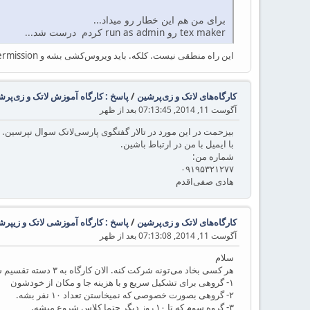
برای من هم این خطار رو میداد...
tex maker رو run as admin کردم درست شد...
این راه منطقی نیست. کلکه. باید ویروس‌کشی بشه و permissionها درست بشن که مربوط به سیستم‌عامل هست و اینجا نمی‌تونم توضیح بدم.
کارگاه‌های لاتک و زی‌پرشین
/
پاسخ : کارگاه آموزش لاتک و زی‌پرشین
آگوست 11, 2014, 07:13:45 بعد از ظهر
بیزحمت در این مورد در تالار گفتگوی پارسی‌لاتک سوال نپرسین. چو
با ایمیل با من در ارتباط باشین.
شماره من:
۰۹۱۹۵۳۲۱۲۷۷
هادی صفی‌اقدم
کارگاه‌های لاتک و زی‌پرشین
/
پاسخ : کارگاه آموزشی لاتک و زیپرشین
آگوست 11, 2014, 07:13:08 بعد از ظهر
سلام
هر کسی بخاد می‌تونه شرکت کنه. الان کارگاه به ۳ دسته تقسیم شد.
۱- گروهی برای تشکیل سریع و با هزینه جا و مکان از خودشون
۲- گروهی بصورت خصوصی که نمیخاستن تعداد ۱۰ نفر بشه.
۳- گروه سوم که تا ۱۰ روز دیگر حتما کلاس شروع میشه.