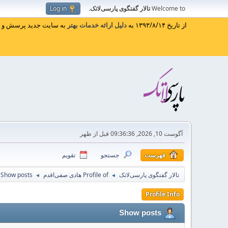
Welcome to
تالار گفتگوی پارسی‌لاتک
.
Log in
از تاریخ ۱۳۹۳/۸/۱۴ به
دلیل ارائه خدمات بهتر
به سایت جدید پرسش و پا
آگوست 10, 2026, 09:36:36 قبل از ظهر
فهرست
جستجو
تقویم
تالار گفتگوی پارسی‌لاتک
Profile of هادی صفی‌اقدم
Show posts
◄
◄
Profile Info
Show posts