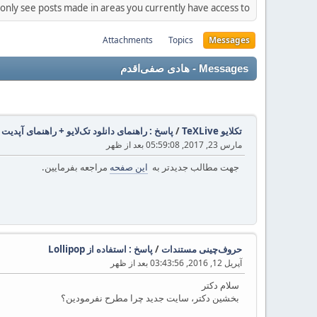
 only see posts made in areas you currently have access to.
Attachments
Topics
Messages
Messages - هادی صفی‌اقدم
تکلایو TeXLive
/
پاسخ : راهنمای دانلود تک‌لایو + راهنمای آپدیت مخ
مارس 23, 2017, 05:59:08 بعد از ظهر
جهت مطالب جدیدتر به
این صفحه
مراجعه بفرمایین.
حروف‌چینی مستندات
/
پاسخ : استفاده از Lollipop
آپریل 12, 2016, 03:43:56 بعد از ظهر
سلام دکتر
بخشین دکتر، سایت جدید چرا مطرح نفرمودین؟