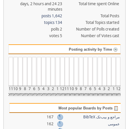
23 days, 2 hours and 24
Total time spent Online
minutes
1,642 posts
Total Posts
134 topics
Total Topics started
2 polls
Number of Polls created
5 votes
Number of Votes cast
Posting activity by Time
11
10
9
8
7
6
5
4
3
2
1
12
11
10
9
8
7
6
5
4
3
2
1
12
pm
pm
pm
pm
pm
pm
pm
pm
pm
pm
pm
pm
am
am
am
am
am
am
am
am
am
am
am
am
Most popular Boards by Posts
167
مراجع و بیب‌تک BibTeX
162
عمومی