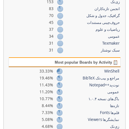
153
زی‌تک
83
انجمن تازه‌کاران
70
گرافیک، جدول و شکل
45
حروف‌چینی مستندات
37
ریاضیات و علوم
34
عمومی
31
Texmaker
31
سبک نوشتار
Most popular Boards by Activity
33.33%
WinShell
19.46%
مراجع و بیب‌تک BibTeX
11.43%
نوت‌پد++Notepad
11.20%
عمومی
10.77%
باگ‌های نسخه ۱.۰.۴
8.44%
تازه‌ها
7.33%
قلم‌ها Fonts
5.08%
نمایشگرها Viewers
4.68%
زی‌تک