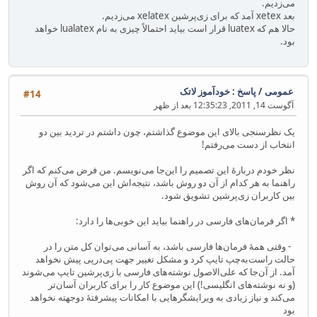
می‌زدیم.
بعد xetex آمد که برای زی‌پرشین xelatex می‌زدیم.
حالا هم که luatex قرار است بیاید احتمالاً چیزی به نام lualatex خواهد
بود.
عمومی
/
پاسخ : خودآموز لاتک
#14
آگوست 14, 2011, 12:35:23 بعد از ظهر
یک نظرسنجی بالای این موضوع گذاشتم، چون داشتم در تردید بین دو
انتخاب از دست می‌رفتم!
نظر خودم دربارهٔ این تصمیم را این‌جا می‌نویسم. من فرض می‌کنم که اگر
راهنما به هر کدام از آن دو روش باشد، نتیجه‌اش این می‌شود که آن روش
بین کاربران زی‌پرشین تشویق شود.
* اگر فرمان‌های فارسی در راهنما بیاید این خوبی‌ها را دارد:
- وقتی همهٔ فرمان‌ها فارسی باشد، به آسانی می‌توان کل متن را در
حالت راست‌به‌چپ تایپ کرد و مشکل تغییر جهت پی‌درپی پیش نخواهد
آمد. از آن‌جا که علی‌الاصول نوشته‌های فارسی با زی‌پرشین تایپ می‌شوند
(و نه نوشته‌های انگلیسی!) این موضوع کار را برای کاربران آسان‌تر
می‌کند و نیاز زیادی به ویرایشگرهایی با امکانات پیشرفتهٔ دوجهته نخواهد
بود