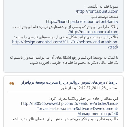
نمونهٔ‌ قلم به انگلیسی:
http://font.ubuntu.com/
صفحهٔ توسعهٔ قلم:
https://launchpad.net/ubuntu-font-family
وبلاگ طراحی اوبونتو که بعضی از نوشته‌هایش دربارهٔ قلم اوبونتو است:
http://design.canonical.com/
مثلاً در این نوشته می‌توانید شکل بعضی از نویسه‌های فارسی را ببینید:
http://design.canonical.com/2011/01/hebrew-and-arabic-on-
track/
با کمک به توسعهٔ این قلم و رفع اشکال‌های آن می‌توانیم امیدوار باشیم که
یک قلم عالی دیگر به مجموعهٔ قلم‌های فارسی افزوده شود.
تازه‌ها
/
درس‌های لینوس تروالدز دربارهٔ مدیریت توسعهٔ نرم‌افزار
#6
سپتامبر 28, 2011, 12:12:37 بعد از ظهر
این مقاله را جادی در اخبار وبلاگینا معرفی کرد:
http://h30565.www3.hp.com/t5/Feature-Articles/Linus-
Torvalds-s-Lessons-on-Software-Development-
Management/ba-p/440
جالب به نظر رسید و فکر می‌کنم خواندنش برای اعضای تالار مفید باشد.