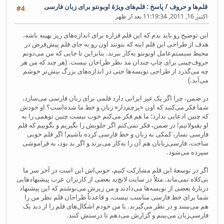
قلم‌ها و حروف
/
پاسخ : قلم‌های ویژهٔ اوبونتو برای زبان فارسی
#4
اکتبر 16, 2011, 11:19:34 بعد از ظهر
این توضیح رو باید بدم که این قلم قراره برای اندازه‌های ریز بهینه باشه.
هدف از طراحی این قلم اینه که بتونند اون رو به جای قلم پیش‌فرض در
محیط سیستم‌عامل اوبونتو به‌کار ببرند. بنابراین تا جایی که من می‌دونم
حروف‌چینی برای چاپ چندان مد نظر طراحان نیست. (هر چند که من هر
چه می‌گذرد از طراحی نویسه‌ها حتی در اندازه‌های بزرگ بیش‌تر خوشم
می‌آید.)
در ضمن، چرا اگر یک غیر ایرانی دارد قلمی برای زبان فارسی می‌سازد،
شما فکر می‌کنید که اون «پرچم‌دار» زبان و خط ما شده‌است؟ او خودش
که چنین ادعایی ندارد؛ ما هم فکر می‌کنم خوب نیست چنین توهمی را به
او بقبولانیم! در ضمن، فکر نمی‌کنم اگر جلویش را بگیریم و بگوییم که قلم
فارسی نساز، کمکی به زبان و خط فارسی کرده باشیم! اگر قلم خوبی
ساخت، فارسی‌زبانان هم آن را به‌کار می‌برند و اگر بد بود، به فراموشی
سپرده می‌شود.
اگر در توسعهٔ این قلم مشارکت کنیم، خوبی‌اش این است در آخر سر ما
بی‌کلاه نمی‌ماند. مثلاُ در سایت لانچ‌پد بعضی از کاربران عرب پیشنهادهایی
دربارهٔ بعضی از نویسه‌ها می‌دادند و من زیرش می‌نوشتم که این پیشنهاد
شما برای خط فارسی مناسب نیست، و قاعدتاً طراحان قلم نظر من را
هم می‌بینند و در نظر می‌گیرند. یا من خودم اشکال‌های قلم را از دید یک
فارسی‌زبان می‌بینم و گزارش می‌دهم تا درستش کنند.