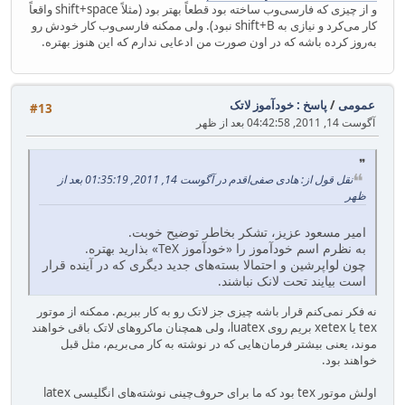
و از چیزی که فارسی‌وب ساخته بود قطعاً بهتر بود (مثلاً shift+space واقعاً
کار می‌کرد و نیازی به shift+B نبود). ولی ممکنه فارسی‌وب کار خودش رو
به‌روز کرده باشه که در اون صورت من ادعایی ندارم که این هنوز بهتره.
عمومی
/
پاسخ : خودآموز لاتک
#13
آگوست 14, 2011, 04:42:58 بعد از ظهر
نقل قول از: هادی صفی‌اقدم در آگوست 14, 2011, 01:35:19 بعد از
ظهر
امیر مسعود عزیز، تشکر بخاطر توضیح خوبت.
به نظرم اسم خودآموز را «خودآموز TeX» بذارید بهتره.
چون لواپرشین و احتمالا بسته‌های جدید دیگری که در آینده قرار
است بیایند تحت لانک نباشند.
نه فکر نمی‌کنم قرار باشه چیزی جز لاتک رو به کار ببریم. ممکنه از موتور
tex یا xetex بریم روی luatex، ولی همچنان ماکروهای لاتک باقی خواهند
موند، یعنی بیشتر فرمان‌هایی که در نوشته به کار می‌بریم، مثل قبل
خواهند بود.
اولش موتور tex بود که ما برای حروف‌چینی نوشته‌های انگلیسی latex