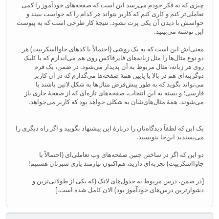
چیزی که به فکر خودم می‌رسد این است که صفحه‌های خودآموز را کمی
تعاملی‌تر کنم و کاری کنم که کاربر بتواند هر کدام را که خواست ببیند و
حواسش با دیدن آن یکی پرت نشود. نتیجهٔ کار طرحی است که به پیوست
این نوشته می‌بینید.
معنی‌اش این است که به یک روشی (احتمالاً با کدهای جاوااسکریپت) هر
دو نوع مثال‌ها را مثل زبانه‌های فایرفاکس روی هم می‌اندازم که با کلیک
روی هر زبانه، مثال مربوط به آن پدیدار می‌شود. در ضمن، یک فرم
دوگزینه‌ای هم در بالا یا پایین همهٔ صفحه‌ها می‌گذارم که در آن کاربر
می‌تواند بگوید که به طور پیش‌فرض مثال‌ها به شکل لاتین باشند یا
فارسی؛ و بسته به این انتخاب، صفحه‌های تازه‌ای که از صفحهٔ جاری باز
می‌شوند، همهٔ مثال‌های‌شان به شکلی خواهد بود که کاربر می‌خواهد.
یک این که لطفاً دیدگاه‌تان را دربارهٔ این پیشنهاد بگویید و اگر راه دیگری را
می‌پسندید این‌جا بنویسید.
دو این که اگر در ساختن چنین صفحه‌های وب تعاملی‌ای (احتمالاً با
جاوااسکریپت) تجربه‌ای دارید، هم‌اکنون نیازمند یاری سبزتان هستیم!
[در ضمن، درس مربوط به جدول‌های لاتک (که یکی از طولانی‌ترین و
دشوارترین درس‌های خودآموز بود) الان کامل شده است.]