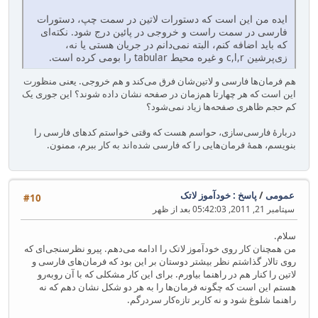
ایده من این است که دستورات لاتین در سمت چپ، دستورات
فارسی در سمت راست و خروجی در پائین درج شود. نکته‌ای
که باید اضافه کنم، البته نمی‌دانم در جریان هستی یا نه،
زی‌پرشین c,l,r و غیره محیط tabular را بومی کرده است.
هم فرمان‌ها فارسی و لاتین‌شان فرق می‌کند و هم خروجی. یعنی منظورت
این است که هر چهارتا هم‌زمان در صفحه نشان داده شوند؟ این جوری یک
کم حجم ظاهری صفحه‌ها زیاد نمی‌شود؟
دربارهٔ فارسی‌سازی، حواسم هست که وقتی خواستم کدهای فارسی را
بنویسم، همهٔ فرمان‌هایی را که فارسی شده‌اند به کار ببرم، ممنون.
عمومی
/
پاسخ : خودآموز لاتک
#10
سپتامبر 21, 2011, 05:42:03 بعد از ظهر
سلام.
من همچنان کار روی خودآموز لاتک را ادامه می‌دهم. پیرو نظرسنجی‌ای که
روی تالار گذاشتم نظر بیشتر دوستان بر این بود که فرمان‌های فارسی و
لاتین را کنار هم در راهنما بیاورم. برای این کار مشکلی که با آن روبه‌رو
هستم این است که چگونه فرمان‌ها را به هر دو شکل نشان دهم که نه
راهنما شلوغ شود و نه کاربر تازه‌کار سردرگم.