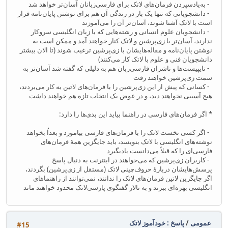
- به‌یادسپردن فرمان‌های لاتک برای فارسی‌زبانان آسان‌تر خواهد شد
- دانشجویانی که تنها یک بار در زندگی آن هم برای نوشتن پایان‌نامه قرار
است با لاتک آشنا شوند، آسان‌تر آن را می‌آموزند
- دانشجویان علوم انسانی و رشته‌هایی که با زبان انگلیسی سروکار
ندارند، آسان‌تر با زی‌پرشین و لاتک کنار خواهند آمد و ممکن است به
نوشتن پایان‌نامه و مقاله‌هایشان با زی‌پرشین ترغیب شوند (تا الان بیشتر
دانشجویان فنی و علوم با لاتک کار می‌کنند)
- تایپیست‌ها و ناشران فارسی‌زبان هم به دلیلی که گفته شد آسان‌تر به
سمت زی‌پرشین خواهند رفت
- کسانی که پیش از این زی‌پرشین را با فرمان‌های لاتین به کار می‌بردند،
هیچ آسیبی نخواهند دید، و در عوض یک انتخاب تازه هم خواهند داشت
* اگر فرمان‌های فارسی در راهنما بیاید این بدی‌ها را دارد:
- اگر کسی نخست لاتک را با فرمان‌های فارسی بیاموزد و بعداُ بخواهد
نوشته‌های انگلیسی با لاتک بنویسد، باید جایگزین همهٔ فرمان‌های
فارسی‌ای را که قبلاً می‌دانست یادبگیرد
- کاربران زی‌پرشین که می‌خواهند در اینترنت به دنبال پاسخ
پرسش‌هایشان دربارهٔ حروف‌چینی لاتک (مستقل از زی‌پرشین) بگردند،
اگر جایگزین لاتین فرمان‌های لاتک را ندانند، نمی‌توانند از راهنماهای
انگلیسی بهره‌ای ببرند و به تالار گفتگوی پارسی‌لاتک محدود خواهند ماند
عمومی
/
پاسخ : خودآموز لاتک
#15