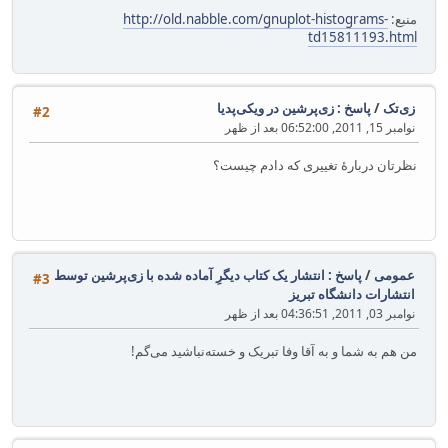
منبع:
http://old.nabble.com/gnuplot-histograms-
td15811193.html
زی‌تک
/
پاسخ : زی‌پرشین در ویکی‌پدیا
#2
نوامبر 15, 2011, 06:52:00 بعد از ظهر
نظرتان دربارهٔ تغییری که دادم چیست؟
عمومی
/
پاسخ : انتشار یک کتاب دیگرِ آماده شده با زی‌پرشین توسط
#3
انتشارات دانشگاه تبریز
نوامبر 03, 2011, 04:36:51 بعد از ظهر
من هم به شما و به آقا وفا تبریک و خسته‌نباشید می‌گم!