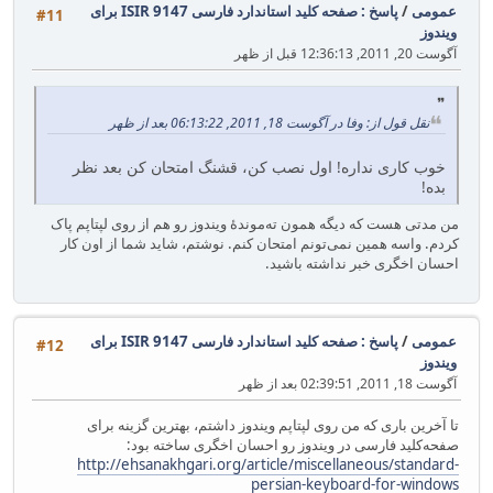
عمومی
/
پاسخ : صفحه کلید استاندارد فارسی ISIR 9147 برای
#11
ویندوز
آگوست 20, 2011, 12:36:13 قبل از ظهر
نقل قول از: وفا در آگوست 18, 2011, 06:13:22 بعد از ظهر
خوب کاری نداره! اول نصب کن، قشنگ امتحان کن بعد نظر
بده!
من مدتی هست که دیگه همون ته‌موندهٔ ویندوز رو هم از روی لپتاپم پاک
کردم. واسه همین نمی‌تونم امتحان کنم. نوشتم، شاید شما از اون کار
احسان اخگری خبر نداشته باشید.
عمومی
/
پاسخ : صفحه کلید استاندارد فارسی ISIR 9147 برای
#12
ویندوز
آگوست 18, 2011, 02:39:51 بعد از ظهر
تا آخرین باری که من روی لپتاپم ویندوز داشتم، بهترین گزینه برای
صفحه‌کلید فارسی در ویندوز رو احسان اخگری ساخته بود:
http://ehsanakhgari.org/article/miscellaneous/standard-
persian-keyboard-for-windows