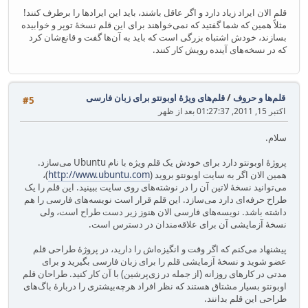
قلم الان ایراد زیاد دارد و اگر عاقل باشند، باید این ایرادها را برطرف کنند!
مثلاً همین که شما گفتید که نمی‌خواهند برای این قلم نسخهٔ توپر و خوابیده
بسازند، خودش اشتباه بزرگی است که باید به آن‌ها گفت و قانع‌شان کرد
که در نسخه‌های آینده رویش کار کنند.
قلم‌ها و حروف
/
قلم‌های ویژهٔ اوبونتو برای زبان فارسی
#5
اکتبر 15, 2011, 01:27:37 بعد از ظهر
سلام.
پروژهٔ اوبونتو دارد برای خودش یک قلم ویژه با نام Ubuntu می‌سازد.
همین الان اگر به سایت اوبونتو بروید (
http://www.ubuntu.com
)،
می‌توانید نسخهٔ لاتین آن را در نوشته‌های روی سایت ببینید. این قلم را یک
طراح حرفه‌ای دارد می‌سازد. این قلم قرار است نویسه‌های فارسی را هم
داشته باشد. نویسه‌های فارسی الان هنوز زیر دست طراح است، ولی
نسخهٔ آزمایشی آن برای علاقه‌مندان در دسترس است.
پیشنهاد می‌کنم که اگر وقت و انگیزه‌اش را دارید، در پروژهٔ طراحی قلم
عضو شوید و نسخهٔ آزمایشی قلم را برای زبان فارسی بگیرید و برای
مدتی در کارهای روزانه (از جمله در زی‌پرشین) با آن کار کنید. طراحان قلم
اوبونتو بسیار مشتاق هستند که نظر افراد هرچه‌بیشتری را دربارهٔ باگ‌های
طراحی این قلم بدانند.