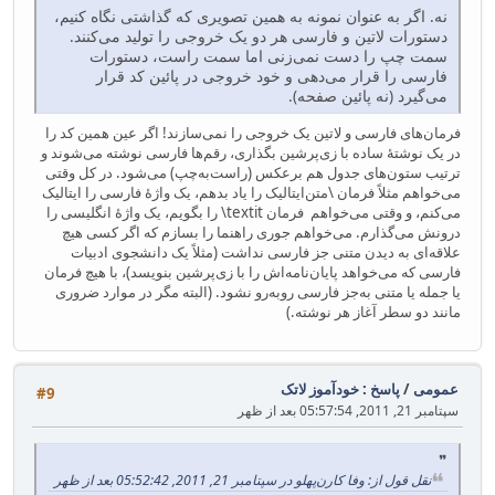
نه. اگر به عنوان نمونه به همین تصویری که گذاشتی نگاه کنیم،
دستورات لاتین و فارسی هر دو یک خروجی را تولید می‌کنند.
سمت چپ را دست نمی‌زنی اما سمت راست، دستورات
فارسی را قرار می‌دهی و خود خروجی در پائین کد قرار
می‌گیرد (نه پائین صفحه).
فرمان‌های فارسی و لاتین یک خروجی را نمی‌سازند! اگر عین همین کد را
در یک نوشتهٔ ساده با زی‌پرشین بگذاری، رقم‌ها فارسی نوشته می‌شوند و
ترتیب ستون‌های جدول هم برعکس (راست‌به‌چپ) می‌شود. در کل وقتی
می‌خواهم مثلاً فرمان \متن‌ایتالیک را یاد بدهم، یک واژهٔ فارسی را ایتالیک
می‌کنم، و وقتی می‌خواهم فرمان textit\ را بگویم، یک واژهٔ انگلیسی را
درونش می‌گذارم. می‌خواهم جوری راهنما را بسازم که اگر کسی هیچ
علاقه‌ای به دیدن متنی جز فارسی نداشت (مثلاً یک دانشجوی ادبیات
فارسی که می‌خواهد پایان‌نامه‌اش را با زی‌پرشین بنویسد)، با هیچ فرمان
یا جمله یا متنی به‌جز فارسی روبه‌رو نشود. (البته مگر در موارد ضروری
مانند دو سطر آغاز هر نوشته.)
عمومی
/
پاسخ : خودآموز لاتک
#9
سپتامبر 21, 2011, 05:57:54 بعد از ظهر
نقل قول از: وفا کارن‌پهلو در سپتامبر 21, 2011, 05:52:42 بعد از ظهر