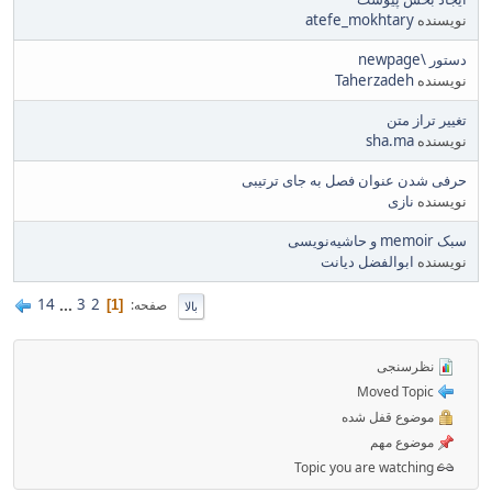
نویسنده
atefe_mokhtary
دستور \newpage
نویسنده
Taherzadeh
تغییر تراز متن
نویسنده
sha.ma
حرفی شدن عنوان فصل به جای ترتیبی
نویسنده
نازی
سبک memoir و حاشیه‌نویسی
نویسنده
ابوالفضل دیانت
14
...
3
2
صفحه
1
بالا
نظرسنجی
Moved Topic
موضوع قفل شده
موضوع مهم
Topic you are watching