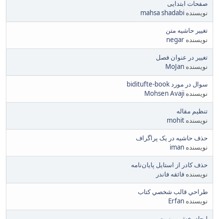
صفحات ابتدایی
نویسنده
mahsa shadabi
تغییر حاشیه متن
نویسنده
negar
تغییر در عنوان فصل
نویسنده
MoJan
سوال در مورد biditufte-book
نویسنده
Mohsen Avaji
تنظیم مقاله
نویسنده
mohit
حذف حاشیه در یک پراگراف
نویسنده
iman
حذف کادر از استایل پایان‌نامه
نویسنده
فائقه فاندر
طراحي قالب شخصي كتاب
نویسنده
Erfan
ایجاد بخش پیوست