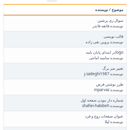
موضوع
/
نویسنده
سوال زی پرشین
نویسنده
فائقه فاندر
قالب نویسی
نویسنده
پروین نقی زاده
logoدر ابتدای پایان نامه
نویسنده
سامیه امانتی
تغییر سر برگ
نویسنده
j.sadeghi1987
طرز نوشتن فرض
نویسنده
mparvaz
شماره دار نبودن صفحه اول
نویسنده
shafiei-habibeh
عنوان صفحات زوج و فرد
نویسنده
لیلا