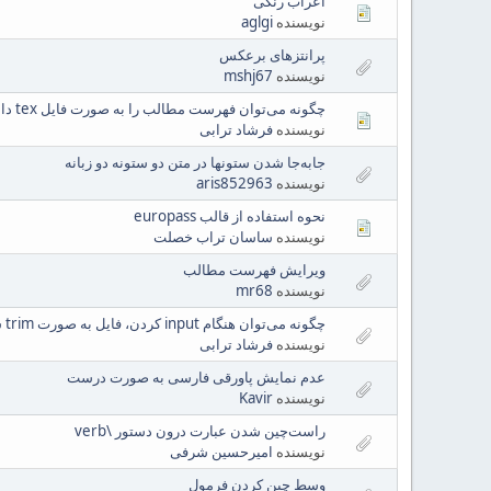
اعراب رنگی
نویسنده
aglgi
پرانتزهای برعکس
نویسنده
mshj67
چگونه می‌توان فهرست مطالب را به صورت فایل tex داشت.
نویسنده
فرشاد ترابی
جابه‌جا شدن ستونها در متن دو ستونه دو زبانه
نویسنده
aris852963
نحوه استفاده از قالب europass
نویسنده
ساسان تراب خصلت
ویرایش فهرست مطالب
نویسنده
mr68
چگونه می‌توان هنگام input کردن، فایل به صورت trim شده خوانده شود.
نویسنده
فرشاد ترابی
عدم نمایش پاورقی فارسی به صورت درست
نویسنده
Kavir
راست‌چین شدن عبارت درون دستور \verb
نویسنده
امیرحسین شرفی
وسط چین کردن فرمول