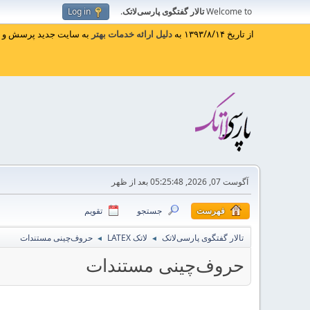
Welcome to
تالار گفتگوی پارسی‌لاتک
.
Log in
از تاریخ ۱۳۹۳/۸/۱۴ به
دلیل ارائه خدمات بهتر
به سایت جدید پرسش و پا
آگوست 07, 2026, 05:25:48 بعد از ظهر
فهرست
جستجو
تقویم
تالار گفتگوی پارسی‌لاتک
لاتک LATEX
حروف‌چینی مستندات
◄
◄
حروف‌چینی مستندات