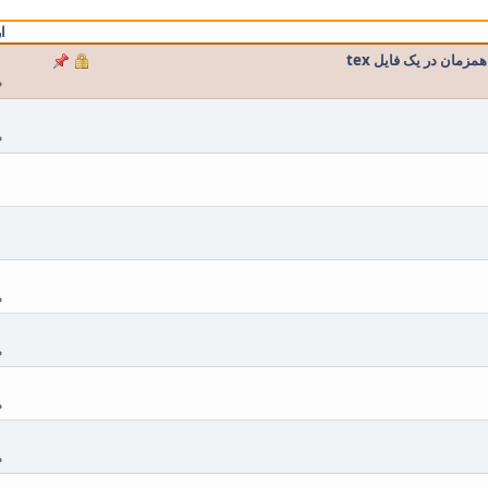
ا
زمان در یک فایل tex
م
م
م
م
م
م