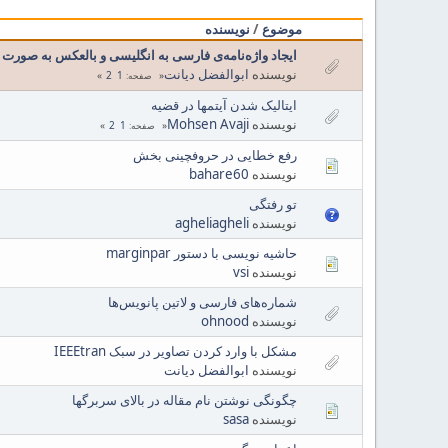
موضوع
/
نویسنده
ایجاد واژه‌نامه‌ی فارسی به انگلیسی و بالعکس به صورت هم
نویسنده
ابوالفضل دیانت
2
1
صفحه
ایتالیک شدن آیتمها در قضیه
نویسنده
Mohsen Avaji
2
1
صفحه
رفع خطایی در حروفچینی بخش
نویسنده
bahare60
تو رفتگی
نویسنده
agheliagheli
حاشیه نویسی با دستور marginpar
نویسنده
vsi
شماره‌های فارسی و لاتین پانویس‌ها
نویسنده
ohnood
مشکل با وارد کردن تصاویر در سبک IEEEtran
نویسنده
ابوالفضل دیانت
چگونگی نوشتن نام مقاله در بالای سربرگها
نویسنده
sasa