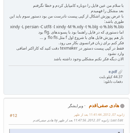
با سلام من عین فایل را دوباره کامپایل کردم و خطا نگرفتم
بعد مشکل را فهمیدم
با عرض پوزش اشکال از کپی پیست نادرست من بود دستور سوم باید این
طوری باشد:
xindy -L persian -C utf8 -I xindy -M %.xdy -t %.blg -o %.bls %.blo
اما دستوری که در فایل راهنما بود با پسوندهای .flg بود
باز هم پوزش فایل های با شروع اول f مثل flo fls و ...
فکر کنم برای زبان فرانسوی بکار می رود.
فقط در کپی پیست دستور در texmaker دقت کنید که کاراکتر اضافی
وارد نشود
الان دیگه فکر نکنم مشکلی وجود داشته باشد
e.pdf
44.37 کیلو بایت
دفعات دانلود:
هادی صفی‌اقدم
ویرایشگر
ژانویه 07, 2012, 11:41:44 بعد از ظهر
#12
Last Edit
: ژانویه 07, 2012, 11:47:56 بعد از ظهر by هادی صفی‌اقدم