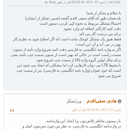
Last Edit
: ژانویه 07, 2012, 08:59:40 قبل از ظهر by Temp
با سلام و تشکر از شما
بله همان طور که آقای صفی اقدم گفتند (ضمن تشکر از ایشان)
احتمالا مشکل مربوط به نحوه کپی کردن دستور است
دقت کنید کاراکتر اضافه ای وارد نشود
برای من درست کار می کند
فقط هنوز یک مشکل کوچک مانده است که اگر اصلاح شود به نظرم کار
بهتر در می آید و آن این است:
اگر به واژه نامه انگلیسی به فارسی دقت کنید شروع واژه نامه از ستون
سمت راست است در حالی که بهتر است از ستون سمت چپ باشد یعنی
برای مثال اولین گروه واژه (A) از سمت چپ شروع شود
با محیط LTR‌ می توان کارهایی کرد اما مشکلی که ایجاد می شود این
است که خود عنوان (واژه نامه انگلیسی به فارسی) نیز از سمت چپ
شروع می شود
هادی صفی‌اقدم
ویرایشگر
ژانویه 07, 2012, 09:30:44 قبل از ظهر
#4
باز ممنون بخاطر تلاش‌تون برا ایجاد این واژه‌نامه.
در واژه‌نامه انگلیسی به فارسی، به نظر من چون متن‌مون اصل و