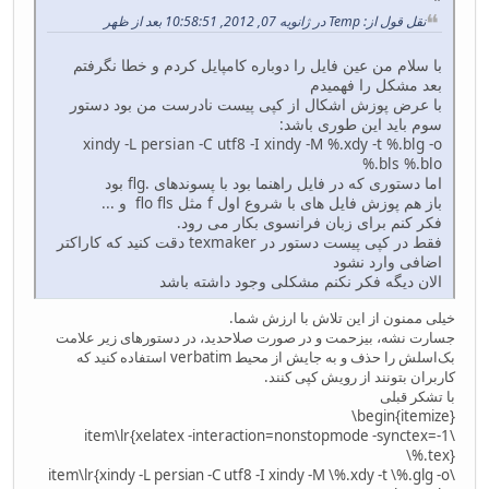
نقل قول از: Temp در ژانویه 07, 2012, 10:58:51 بعد از ظهر
با سلام من عین فایل را دوباره کامپایل کردم و خطا نگرفتم
بعد مشکل را فهمیدم
با عرض پوزش اشکال از کپی پیست نادرست من بود دستور
سوم باید این طوری باشد:
xindy -L persian -C utf8 -I xindy -M %.xdy -t %.blg -o
%.bls %.blo
اما دستوری که در فایل راهنما بود با پسوندهای .flg بود
باز هم پوزش فایل های با شروع اول f مثل flo fls و ...
فکر کنم برای زبان فرانسوی بکار می رود.
فقط در کپی پیست دستور در texmaker دقت کنید که کاراکتر
اضافی وارد نشود
الان دیگه فکر نکنم مشکلی وجود داشته باشد
خیلی ممنون از این تلاش با ارزش شما.
جسارت نشه، بیزحمت و در صورت صلاحدید، در دستورهای زیر علامت
بک‌اسلش را حذف و به جایش از محیط verbatim استفاده کنید که
کاربران بتونند از رویش کپی کنند.
با تشکر قبلی
‎\begin{itemize}
\item\lr{xelatex -interaction=nonstopmode -synctex=-1
\%.tex}
\item\lr{xindy -L persian -C utf8 -I xindy -M \%.xdy -t \%.glg -o