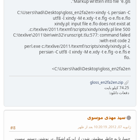
Markup written into file "e.gls".
C:\Users\hadi\Desktop\gloss_en2fa2en>xindy -L persian -C
utf8 -I xindy -M e.xdy -t e.flg -o e.fls e.flo
xindy.pl: input file e.flo does not exist at
c:/texlive/2011/texmf/scripts/xindy/xindy.pl line 500.
C:\texlive\2011\bin\win32\runscript.tlu:577: command failed
with exit code 2:
perl.exe c:/texlive/2011/texmf/scripts/xindy/xindy.pl -L
persian -C utf8 -I xindy -M e.xdy -t e.flg -o e.fls e
.flo
C:\Users\hadi\Desktop\gloss_en2fa2en>
gloss_en2fa2en.zip
74.25 کیلو بایت
دفعات دانلود:
سید مهدی موسوی
ژانویه 07, 2012, 10:20:19 بعد از ظهر
#8
جسارتا به خاطر مطمئن شدن از این‌که اشکال در نوشتن دستور نیست