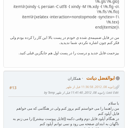
\%.gls \%.glo}
\item\lr{xindy -L persian -C utf8 -I xindy -M \%.xdy -t \%.flg -o
\%.fls \%.flo}
\item\lr{xelatex -interaction=nonstopmode -synctex=-1
\%.tex}
\end{itemize}
من در فایل ضمیمه‌ی شده ی خودم در پست بالا این کار را کرده بودم ولی
فکر کنم چون اشاره نکردم، شما ندیدید.
بیزحمت فایل جدید و درست‌ را در پست اول هم جایگزین قبلی کنید.
ابوالفضل دیانت
همکاران
ژانویه 08, 2012, 11:36:58 قبل از ظهر
#13
Last Edit
: ژانویه 08, 2012, 11:41:40 قبل از ظهر by Temp
با سلام
من راهنما را می خواستم کتم بروز کنم ولی در هنگامی که می خواهم
فایل آپلود کنم
در هنگام آپلود فایل دوم وقتی دکمه ((فایل پیوست بیشتر)) را می زنم به
ناگهان به ابتدای صفحه می رود و نمی توانم آپلود کنم