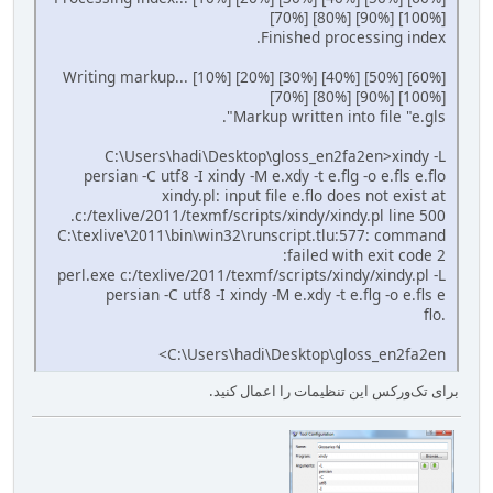
[70%] [80%] [90%] [100%]
Finished processing index.
Writing markup... [10%] [20%] [30%] [40%] [50%] [60%]
[70%] [80%] [90%] [100%]
Markup written into file "e.gls".
C:\Users\hadi\Desktop\gloss_en2fa2en>xindy -L
persian -C utf8 -I xindy -M e.xdy -t e.flg -o e.fls e.flo
xindy.pl: input file e.flo does not exist at
c:/texlive/2011/texmf/scripts/xindy/xindy.pl line 500.
C:\texlive\2011\bin\win32\runscript.tlu:577: command
failed with exit code 2:
perl.exe c:/texlive/2011/texmf/scripts/xindy/xindy.pl -L
persian -C utf8 -I xindy -M e.xdy -t e.flg -o e.fls e
.flo
C:\Users\hadi\Desktop\gloss_en2fa2en>
برای تک‌ورکس این تنظیمات را اعمال کنید.