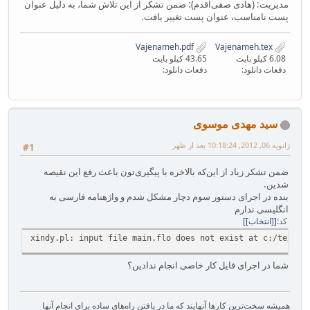
مدیریت: (هادی صفی‌اقدم): ضمن تشکر از این تلاش شما، به دلیل عنوان
پست نامناسب، عنوان پست تغییر یافت.
Vajenameh.pdf
Vajenameh.tex
6.08 کیلو بایت
43.65 کیلو بایت
دفعات دانلود:
دفعات دانلود:
سید مهدی موسوی
ژانویه 06, 2012, 10:18:24 بعد از ظهر
#1
ضمن تشکر زیاد از این‌که بالاخره با پیگیری‌تون باعث رفع این نقیصه
شدین.
بنده در اجرای دستور سوم دچار مشکل شدم و واژهنامه فارسی به
انگلیسی ندارم
کد
[انتخاب]
xindy.pl: input file main.flo does not exist at c:/texliv
شما در اجرای فایل کار خاصی انجام ندادین؟
همیشه سخت‌ترین کارها آنهایند که ما در یافتن راه‌های ساده برای انجام آنها