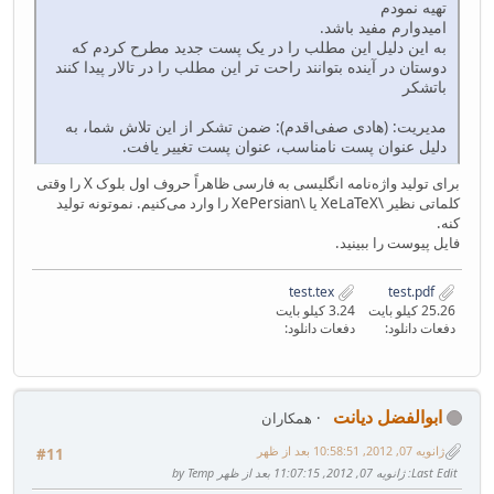
تهیه نمودم
امیدوارم مفید باشد.
به این دلیل این مطلب را در یک پست جدید مطرح کردم که
دوستان در آینده بتوانند راحت تر این مطلب را در تالار پیدا کنند
باتشکر
مدیریت: (هادی صفی‌اقدم): ضمن تشکر از این تلاش شما، به
دلیل عنوان پست نامناسب، عنوان پست تغییر یافت.
برای تولید واژه‌نامه انگلیسی به فارسی ظاهراً حروف اول بلوک X را وقتی
کلماتی نظیر \XeLaTeX یا \XePersian را وارد می‌کنیم. نموتونه تولید
کنه.
فایل پیوست را ببینید.
test.tex
test.pdf
25.26 کیلو بایت
3.24 کیلو بایت
دفعات دانلود:
دفعات دانلود:
ابوالفضل دیانت
همکاران
ژانویه 07, 2012, 10:58:51 بعد از ظهر
#11
Last Edit
: ژانویه 07, 2012, 11:07:15 بعد از ظهر by Temp