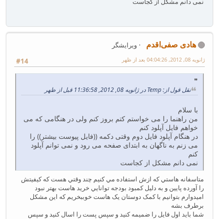
نمی دانم مشکل از کجاست
هادی صفی‌اقدم
ویرایشگر
ژانویه 08, 2012, 04:04:26 بعد از ظهر
#14
نقل قول از: Temp در ژانویه 08, 2012, 11:36:58 قبل از ظهر
با سلام
من راهنما را می خواستم کتم بروز کنم ولی در هنگامی که می
خواهم فایل آپلود کنم
در هنگام آپلود فایل دوم وقتی دکمه ((فایل پیوست بیشتر)) را
می زنم به ناگهان به ابتدای صفحه می رود و نمی توانم آپلود
کنم
نمی دانم مشکل از کجاست
متاسفانه هاستي که ازش استفاده مي کنيم چند وقتي هست که کيفيتش
را آورده پايين و به دليل کمبود بودجه توانايي خريد هاست بهتر نبود
اميدوارم بتوانيم با کمک دوستان يک هاست خوببخريم که اين مشکل
برطرف بشه
شما بايد اول فايل را ضميمه کنيد و سپس پست را اسال کنيد و سپس