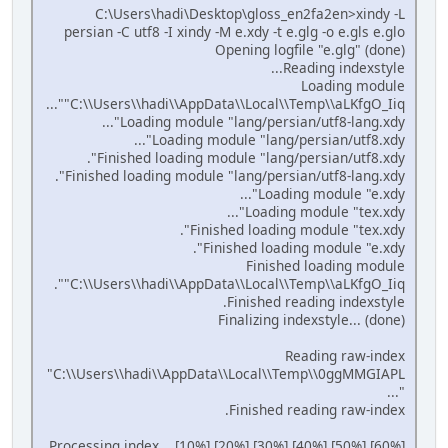
C:\Users\hadi\Desktop\gloss_en2fa2en>xindy -L
persian -C utf8 -I xindy -M e.xdy -t e.glg -o e.gls e.glo
Opening logfile "e.glg" (done)
Reading indexstyle...
Loading module
"C:\\Users\\hadi\\AppData\\Local\\Temp\\aLKfgO_Iiq"...
Loading module "lang/persian/utf8-lang.xdy"...
Loading module "lang/persian/utf8.xdy"...
Finished loading module "lang/persian/utf8.xdy".
Finished loading module "lang/persian/utf8-lang.xdy".
Loading module "e.xdy"...
Loading module "tex.xdy"...
Finished loading module "tex.xdy".
Finished loading module "e.xdy".
Finished loading module
"C:\\Users\\hadi\\AppData\\Local\\Temp\\aLKfgO_Iiq".
Finished reading indexstyle.
Finalizing indexstyle... (done)
Reading raw-index
"C:\\Users\\hadi\\AppData\\Local\\Temp\\0ggMMGIAPL
"...
Finished reading raw-index.
Processing index... [10%] [20%] [30%] [40%] [50%] [60%]