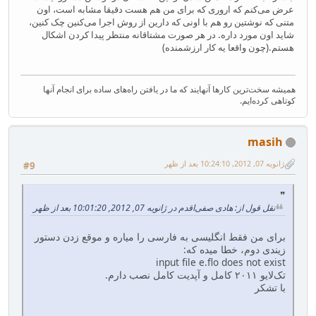
عرض می‌کنم که اروری که برای من هم هست دقیقا مشابه است، اون
متنی که نوشتین رو هم با اونی که دارین از روش اجرا می‌کنین چک کنین،
شاید اون مورد داره. در هر صورت مشتاقانه منتظر پیدا کردن اشکال
هستم.(چون واقعا یه کار ارزشمنده)
همیشه سخت‌ترین کارها آنهایند که ما در یافتن راه‌های ساده برای انجام آنها
کوتاهی کرده‌ایم.
masih
ژانویه 07, 2012, 10:24:10 بعد از ظهر
#9
نقل قول از: هادی صفی‌اقدم در ژانویه 07, 2012, 10:01:20 بعد از ظهر
برای من فقط انگلیسی به فارسی را میاره و موقع زدن دستور
زیندی دوم، خطا میده که:
input file e.flo does not exist
تک‌لایو ۲۰۱۱ کامل و آپدیت کامل نصب دارم.
با تشکر