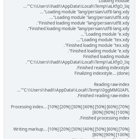
Loading module
"C:\\Users\\hadi\\AppData\\Local\\Temp\\aLKfgO_Iiq"...
Loading module "lang/persian/utf8-lang.xdy"...
Loading module "lang/persian/utf8.xdy"...
Finished loading module "lang/persian/utf8.xdy".
Finished loading module "lang/persian/utf8-lang.xdy".
Loading module "e.xdy"...
Loading module "tex.xdy"...
Finished loading module "tex.xdy".
Finished loading module "e.xdy".
Finished loading module
"C:\\Users\\hadi\\AppData\\Local\\Temp\\aLKfgO_Iiq".
Finished reading indexstyle.
Finalizing indexstyle... (done)
Reading raw-index
"C:\\Users\\hadi\\AppData\\Local\\Temp\\0ggMMGIAPL"...
Finished reading raw-index.
Processing index... [10%] [20%] [30%] [40%] [50%] [60%] [70%]
[80%] [90%] [100%]
Finished processing index.
Writing markup... [10%] [20%] [30%] [40%] [50%] [60%] [70%]
[80%] [90%] [100%]