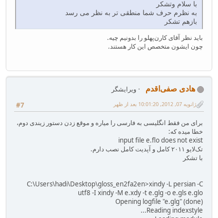
با سلام وتشکر
به نظرم حرف شما منطقی تر به نظر می رسد
بازهم تشکر
باید نظر آقای کارن‌پهلو را بدونیم چیه.
چون ایشون متخصص این کار هستند.
هادی صفی‌اقدم
ویرایشگر
ژانویه 07, 2012, 10:01:20 بعد از ظهر
#7
برای من فقط انگلیسی به فارسی را میاره و موقع زدن دستور زیندی دوم،
خطا میده که:
input file e.flo does not exist
تک‌لایو ۲۰۱۱ کامل و آپدیت کامل نصب دارم.
با تشکر
C:\Users\hadi\Desktop\gloss_en2fa2en>xindy -L persian -C
utf8 -I xindy -M e.xdy -t e.glg -o e.gls e.glo
Opening logfile "e.glg" (done)
Reading indexstyle...