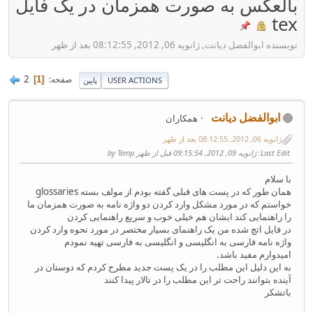
بالعکس به صورت همزمان در یک فایل
tex
نویسنده ابوالفضل دیانت, ژانویه 06, 2012, 08:12:55 بعد از ظهر
2
صفحه
1
USER ACTIONS
پایین
ابوالفضل دیانت
همکاران
ژانویه 06, 2012, 08:12:55 بعد از ظهر
Last Edit
: ژانویه 09, 2012, 09:15:54 قبل از ظهر by Temp
با سلام
همان طور که در پست های قبلی گفته بودم از مولف بسته glossaries
خواستم که در مورد مشکل وارد کردن دو واژه نامه به صورت همزمان ما
را راهنمایی کند ایشان هم خیلی خوب و سریع راهنمایی کردن
در فایل اتچ شده من یک راهنمای بسیار مختصر در مورد نحوه وارد کردن
واژه نامه فارسی به انگلیسی و انگلیسی به فارسی تهیه نمودم
امیدوارم مفید باشد.
به این دلیل این مطلب را در یک پست جدید مطرح کردم که دوستان در
آینده بتوانند راحت تر این مطلب را در تالار پیدا کنند
باتشکر