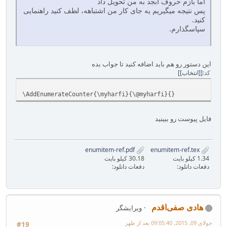
اما بازم حروف ابجد به من تحویل داد
پس نتیجه میگیریم یه جای کار من اشتباهه، لطف کنید راهنمایی
کنید.
سپاسگذارم.
این دستور رو هم باید اضافه کنید تا جواب بده
کد
[انتخاب]
\AddEnumerateCounter{\myharfi}{\@myharfi}{}
فایل پیوست رو ببینید
enumitem-ref.pdf
enumitem-ref.tex
1.34 کیلو بایت
30.18 کیلو بایت
دفعات دانلود:
دفعات دانلود:
هادی صفی‌اقدم
ویرایشگر
جولای 09, 2015, 09:05:40 بعد از ظهر
#19