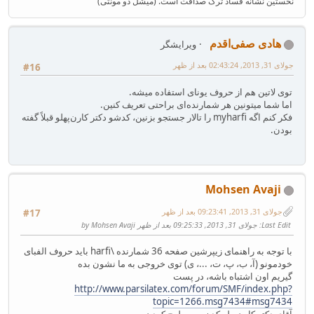
نخستین نشانه فساد ترک صداقت است. (میشل دو مونتی)
هادی صفی‌اقدم
ویرایشگر
جولای 31, 2013, 02:43:24 بعد از ظهر
#16
توی لاتین هم از حروف یونای استفاده میشه.
اما شما میتونین هر شمارنده‌ای براحتی تعریف کنین.
فکر کنم اگه myharfi را تالار جستجو بزنین، کدشو دکتر کارن‌پهلو قبلاً گفته
بودن.
Mohsen Avaji
جولای 31, 2013, 09:23:41 بعد از ظهر
#17
Last Edit
: جولای 31, 2013, 09:25:33 بعد از ظهر by Mohsen Avaji
با توجه به راهنمای زیپرشین صفحه 36 شمارنده \harfi باید حروف الفبای
خودمونو (آ، ب، پ، ت، ...، ی) توی خروجی به ما نشون بده
گیریم اون اشتباه باشه، در پست
http://www.parsilatex.com/forum/SMF/index.php?
topic=1266.msg7434#msg7434