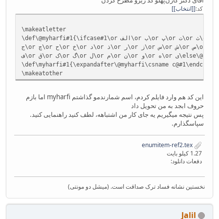
آقای دکتر کارن‌پهلو کد زیرو مطرح کردن
کد
[انتخاب]
\makeatletter
\def\@myharfi#1{\ifcase#1\or الف\or ب\or پ\or ت\or ث\or
ل\or م\or ن\or و\or ه\or ی\else\@ctrerr\fi}
\def\myharfi#1{\expandafter\@myharfi\csname c@#1\endcsnam
\makeatother
این کد هم وارد فایلم کردم، اسم شمارندمو گذاشتم myharfi اما بازم
حروف ابجد به من تحویل داد
پس نتیجه میگیریم یه جای کار من اشتباهه، لطف کنید راهنمایی کنید.
سپاسگذارم.
enumitem-ref2.tex
1.27 کیلو بایت
دفعات دانلود:
نخستین نشانه فساد ترک صداقت است. (میشل دو مونتی)
Jalil