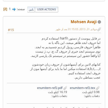
1
صفحه
2
USER ACTIONS
پایین
Mohsen Avaji
جولای 31, 2013, 01:15:03 بعد از ظهر
#15
در فایل پیوست از دستور \harfi استفاده کردم
اما حروف ابجد ظاهر میشد، این باگه یا نه
ظاهراً حروف فارسی رو ول کردیم چسبیدیم به ابجد.
توی سیستم ابجد خبری از حروف گ، چ، پ، ژ نیست
آیا واقعاً حضور این سیستم در سیستم تک پارسی لازمه.
کتابهای لاتین برای آیتمهاشون از حروف زبان خودشون
a,b,c,...,z استفاده میکنن اما ما باید برای آیتمها مون از
حروف ابجد استفاده کنیم.
عجب بساطی داریم.
enumitem-ref2.pdf
enumitem-ref2.tex
0.98 کیلو بایت
16.19 کیلو بایت
دفعات دانلود:
دفعات دانلود: