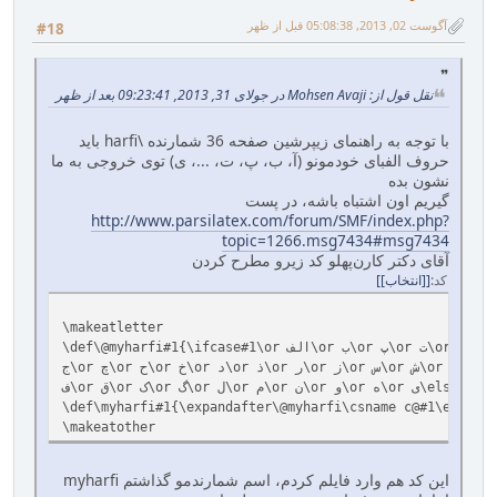
آگوست 02, 2013, 05:08:38 قبل از ظهر
#18
نقل قول از: Mohsen Avaji در جولای 31, 2013, 09:23:41 بعد از ظهر
با توجه به راهنمای زیپرشین صفحه 36 شمارنده \harfi باید
حروف الفبای خودمونو (آ، ب، پ، ت، ...، ی) توی خروجی به ما
نشون بده
گیریم اون اشتباه باشه، در پست
http://www.parsilatex.com/forum/SMF/index.php?
topic=1266.msg7434#msg7434
آقای دکتر کارن‌پهلو کد زیرو مطرح کردن
کد
[انتخاب]
\makeatletter
\def\@myharfi#1{\ifcase#1\or الف\or ب\or پ\or ت\or ث\or
\or ن\or و\or ه\or ی\else\@ctrerr\fi}
\def\myharfi#1{\expandafter\@myharfi\csname c@#1\endcsna
\makeatother
این کد هم وارد فایلم کردم، اسم شمارندمو گذاشتم myharfi