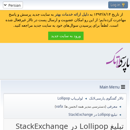
Log in
از تاریخ ۱۳۹۳/۸/۱۴ به
دلیل ارائه خدمات بهتر
به سایت جدید پرسش و پاسخ
مهاجرت کرده‌ایم؛ از این رو امکان عضویت و ارسال پست در تالار غیرفعال شده
است. لطفاً برای پرسیدن سوال‌های خود به سایت جدید مراجعه کنید.
ورود به سایت جدید
Main Menu
تالار گفتگوی پارسی‌لاتک
لولی‌پاپ Lollipop
◄
معرفی
(دسترسی مدیر همه انجمن ها:
vafa
)
◄
تبلیغ Lollipop در StackExchange
◄
تبلیغ Lollipop در StackExchange