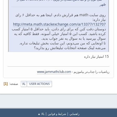
ظهر
روی سایت math هم قرارش دادم. اینجا هم به حداقل ۶ رای
نیاز داره:
http://meta.math.stackexchange.com/a/13377/132707
دوستان دقت کنن که برای رای دادن، باید حداقل ۵ امتیاز کسب
کرده باشید. کسب این ۵ امتیاز خیلی آسونه. فقط کافیه که یه
سوال بپرسید یا به سوال یه نفر جواب بدید.
تا اونجایی که من می‌دونم، این سایت بخش تبلیغات نداره.
می‌شه لینک صفحه انتخابات تبلیغاتش رو بذارید؟
15 امتیاز نیاز داره
ریاضیات را جذاب‌تر بیاموزیم -
www.jammathclub.com
صفحه
1
USER ACTIONS
بالا
|
|
راهنمايي
شرایط و قوانین
بالا ▲