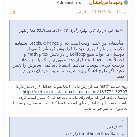
وحید دامن‌افشان
Administrator
آپریل 14, 2014, 01:29:55 قبل از ظهر
#2
نقل قول از: وفا کارن‌پهلو در آپریل 13, 2014, 02:30:52 بعد از ظهر
متأسفانه من خیلی وقت است که از StackExchange استفاده
نکرده‌ام و نام کاربری خود را فراموش کرده‌آم. کسی از
دوستان می‌تواند تبلیغ Lollipop را در بخش tex و math و
احتملاً mathoverflow قرار دهد. تصویری را که با inkscape
درست کردم، پیوست می‌کنم. احتمالاً باید کمی سایزش را تغییر
دهید. اگر طرح قشنگتری داشتید، به سلیقه خودتان تغییرش
دهید.
روی سایت math هم قرارش دادم. اینجا هم به حداقل ۶ رای نیاز داره:
http://meta.math.stackexchange.com/a/13377/132707
دوستان دقت کنن که برای رای دادن، باید حداقل ۵ امتیاز کسب کرده
باشید. کسب این ۵ امتیاز خیلی آسونه. فقط کافیه که یه سوال بپرسید یا
به سوال یه نفر جواب بدید.
نقل قول
و احتملاً mathoverflow قرار دهد.