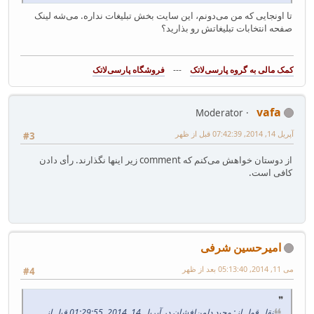
تا اونجایی که من می‌دونم، این سایت بخش تبلیغات نداره. می‌شه لینک
صفحه انتخابات تبلیغاتش رو بذارید؟
---
فروشگاه پارسی‌لاتک‎
vafa
Moderator
آپریل 14, 2014, 07:42:39 قبل از ظهر
#3
از دوستان خواهش می‌کنم که comment زیر اینها نگذارند. رأی دادن
کافی است.
امیرحسین شرفی
می 11, 2014, 05:13:40 بعد از ظهر
#4
نقل قول از: وحید دامن‌افشان در آپریل 14, 2014, 01:29:55 قبل از