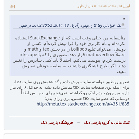
آپریل 14, 2014, 01:14:46 قبل از ظهر
#1
نقل قول از: وفا کارن‌پهلو در آپریل 13, 2014, 02:30:52 بعد از ظهر
متأسفانه من خیلی وقت است که از StackExchange استفاده
نکرده‌ام و نام کاربری خود را فراموش کرده‌آم. کسی از
دوستان می‌تواند تبلیغ Lollipop را در بخش tex و math و
احتملاً mathoverflow قرار دهد. تصویری را که با inkscape
درست کردم، پیوست می‌کنم. احتمالاً باید کمی سایزش را تغییر
دهید. اگر طرح قشنگتری داشتید، به سلیقه خودتان تغییرش
دهید.
تصویر رو طبق خواسته سایت، برش دادم و گذاشتمش روی سایت tex.
برای اینکه توی صفحات سایت tex نمایش داده بشه، به حداقل ۶ رای نیاز
داره. من چون خودم لینک رو گذاشتم، نمی‌تونم رای بدم. پس لطفاً
دوستانی که عضو سایت tex هستن، برن و رای بدن:
http://meta.tex.stackexchange.com/a/4351/885
---
فروشگاه پارسی‌لاتک‎