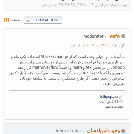
نویسنده vafa, آپریل 13, 2014, 02:30:52 بعد از ظهر
صفحه
1
USER ACTIONS
پایین
vafa
Moderator
آپریل 13, 2014, 02:30:52 بعد از ظهر
متأسفانه من خیلی وقت است که از StackExchange استفاده نکرده‌ام و
نام کاربری خود را فراموش کرده‌آم. کسی از دوستان می‌تواند تبلیغ
Lollipop را در بخش tex و math و احتملاً mathoverflow قرار دهد.
تصویری را که با inkscape درست کردم، پیوست می‌کنم. احتمالاً باید کمی
سایزش را تغییر دهید. اگر طرح قشنگتری داشتید، به سلیقه خودتان
تغییرش دهید.
lollipop.zip
41.02 کیلو بایت
دفعات دانلود:
وحید دامن‌افشان
Administrator