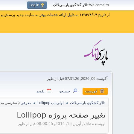
Welcome to
تالار گفتگوی پارسی‌لاتک
.
Log in
از تاریخ ۱۳۹۳/۸/۱۴ به
دلیل ارائه خدمات بهتر
به سایت جدید پرسش و پا
آگوست 06, 2026, 07:31:26 قبل از ظهر
فهرست
جستجو
تقویم
تالار گفتگوی پارسی‌لاتک
لولی‌پاپ Lollipop
معرفی
(دسترسی مدیر
◄
◄
تغییر صفحه پروژه Lollipop
نویسنده vafa, آپریل 15, 2014, 08:00:45 قبل از ظهر