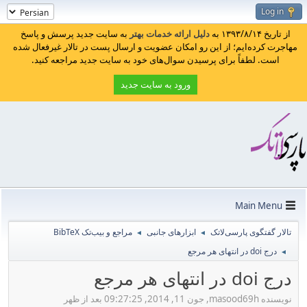
Log in
از تاریخ ۱۳۹۳/۸/۱۴ به
دلیل ارائه خدمات بهتر
به سایت جدید پرسش و پاسخ
مهاجرت کرده‌ایم؛ از این رو امکان عضویت و ارسال پست در تالار غیرفعال شده
است. لطفاً برای پرسیدن سوال‌های خود به سایت جدید مراجعه کنید.
ورود به سایت جدید
Main Menu
تالار گفتگوی پارسی‌لاتک
ابزارهای جانبی
مراجع و بیب‌تک BibTeX
◄
◄
درج doi در انتهای هر مرجع
◄
درج doi در انتهای هر مرجع
نویسنده masood69h, جون 11, 2014, 09:27:25 بعد از ظهر