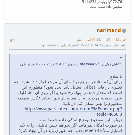
72.76 کیلو بایت, 511x234
نمایش داده شده است
narimand
جون 12, 2014, 01:25:14 قبل از ظهر
#1
Last Edit
: جون 12, 2014, 01:27:02 قبل از ظهر by narimand
نقل قول از: masood69h در جون 11, 2014, 09:27:25 بعد از ظهر
با سلام.
برای آن‌که doi هر مرجع در انتهای آن مرجع قرار داده شود، چه
تغییری در فایل bst آن استایل باید ایجاد شود؟ منظورم این
است که مقدار doi در انتها درج شود و اگر روی آن doi کلیک
شود، صفحه مربوط به آن مقاله باز شود. شاید عکس ضمیمه
منظورم را بهتر منتقل کند. در تاپیک
http://www.parsilatex.com/forum/SMF/index.php?
topic=4656.0
درباره این موضوع توضیح اندکی داده شده است.
در صورت امکان بفرمایید اگر بخواهم چنین قابلیتی را به یک
استایل مثلاً ieeetr-fa بدهم، چه تغییری باید در آن ایجاد کنم؟