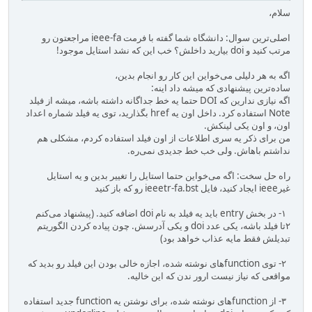
سلام،
اصلی‌ترین سوال: دانشگاه شما گفته با فرمت ieee-fa مراجعتون رو
مرتب کنید و doi بیارید داخلش؟ خب این که نشد استایل موجود!
اگه به هر دلیلی می‌خواین این کار رو انجام بدین،
ساده‌ترین پیشنهادی که میشه داد اینه:
اگه نیازی ندارین که DOI حتما یه خط جداگانه داشته باشه، میشه از فیلد
Note استفاده کرد. داخل اون یه href بگذارید، توی یه فیلد شماره اعداد
اون، و اون یکی لینکش.
من برای ذکر یه سری اطلاعات از اون فیلد استفاده کردم، مشکلی هم
نداشتم باهاش. ولی خب خط جدیدی نمی‌ره.
راه حل سخت: اگه می‌خواین حتما استایل را تغییر بدین و یه استایل
غیرieee ایجاد کنید، فایل ieeetr-fa.bst رو که باز کنید
۱- در بخش entry باید یه فیلد به نام doi اضافه کنید. (پیشنهاد می‌کنم
۲تا فیلد باشه، یکی عدد doi و یکی آدرسش. چون پیاده کردن الگوریتم
تبدیلش فقط مایه عذاب خواهد بود)
۲- توی functionهای نوشته شده، اجازه خالی بودن این فیلد رو بدید که
مواقعی که نیاز نیست ارور ندن که این خالیه.
۳- از functionهای نوشته شده، برای نوشتن یه function جدید استفاده