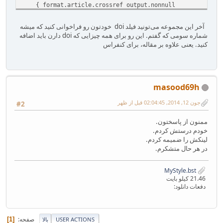
{ format.article.crossref output.nonnull
format.pages output
}
آخر این مجموعه می‌تونید فیلد doi خودتون رو فراخوانی کنید که میشه
if$
شماره سومی که گفتم. این رو برای همه چیزایی که doi دارن باید اضافه
new.block
کنید. یعنی علاوه بر مقاله، برای کنفراس
note output
fin.entry
}
masood69h
جون 12, 2014, 02:04:45 قبل از ظهر
#2
ممنون از پاسختون.
خودم درستش کردم.
لینکش را ضمیمه کردم.
در هر حال متشکرم.
MyStyle.bst
21.46 کیلو بایت
دفعات دانلود:
صفحه
1
USER ACTIONS
بالا