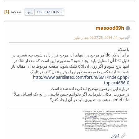
صفحه
1
USER ACTIONS
پایین
masood69h
جون 11, 2014, 09:27:25 بعد از ظهر
با سلام.
برای آن‌که doi هر مرجع در انتهای آن مرجع قرار داده شود، چه تغییری در
فایل bst آن استایل باید ایجاد شود؟ منظورم این است که مقدار doi در
انتها درج شود و اگر روی آن doi کلیک شود، صفحه مربوط به آن مقاله باز
شود. شاید عکس ضمیمه منظورم را بهتر منتقل کند. در تاپیک
http://www.parsilatex.com/forum/SMF/index.php?
topic=4656.0
درباره این موضوع توضیح اندکی داده شده است.
در صورت امکان بفرمایید اگر بخواهم چنین قابلیتی را به یک استایل مثلاً
ieeetr-fa بدهم، چه تغییری باید در آن ایجاد کنم؟
1.jpg