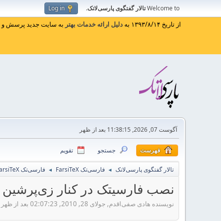
Welcome to
تالار گفتگوی پارسی‌لاتک
.
Log in
از تاریخ ۱۳۹۳/۸/۱۴ به
دلیل ارائه خدمات بهتر
به سایت جدید پرسش و پا
آگوست 07, 2026, 11:38:15 بعد از ظهر
فهرست
جستجو
تقویم
تالار گفتگوی پارسی‌لاتک
فارسی‌تک FarsiTeX
فارسی‌تک FarsiTeX
◄
◄
نصب فارسیتک در کنار زی‌پرشین
نویسنده هادی صفی‌اقدم, جولای 28, 2010, 02:07:23 بعد از ظهر