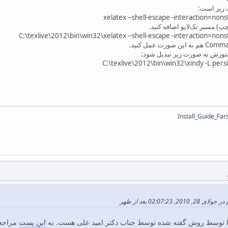
xelatex --shell-escape -interaction=no
پ) مسیر تک‌‌لایو اضافه کنید.
C:\texlive\2012\bin\win32\xelatex --shell-escape -interaction=no
C:\texlive\2012\bin\win32\xindy -L persi
رسيتک فارسي تك فارسی تک زیپرشین زيپرشين تک پارسي پارسی
02:07:2 بعد از ظهر
این پست
مراجعه