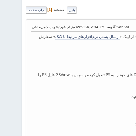
صفحه
1
پایین
چاپ صفحه
Last Edit
: آگوست 18, 2014, 09:50:50 قبل از ظهر by وحید دامن‌افشان
ارسال پستي نرم‌افزارهاي مرتبط با لاتک
» سفارش
* فایل تولید شده‌ی DVI قابل مشاهده در ویندوز 7 نیست. برای رفع این مشکل باید اول با کلیک بر روی دکمه DVI->PS فای خود را به PS تبدیل کرده و سپس با GSView فایل PS را