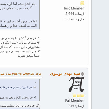
Hero Member
ارسال: 5,644
خارج شده است
اما در مورد آخر برای یه ک
البته به لطف خدا و راهنما
۱- خروجی pdf ربط به سورس فارسیتک دارهخ یا ربط به دستور \pdfoutpout=0 داره؟
۲- شما فرمودید «بدتر اینک دیروز فهمیدم که اون روش خروجی dvi داره ولی ps رو نمی‌تونه تولید کنه»
منظورتون این هست که بعد از اجرای فاترسیتک خود به خود ps تولید نمیشه یا تب
۳- من تایپیست هستم و در مورد
شما موفق شوید
سید مهدی موسوی
جولای 29, 2010, 08:37:01 بعد از ظهر
نقل قول از: هادی صفی اقدم در جولای 29, 2010, 3
۱- خروجی pdf ربط به سورس فارسیتک دارهخ یا ربط به دستور pdfoutpout=0 داره؟
Full Member
اگر خروجی رو pdf تنظیم شده باشه این دستور باعث تولید dvi می‌شه.
ارسال: 245