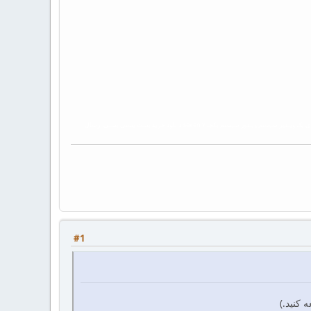
کلمات کلیدی: دانلود فارسیتک شریف زیپرشین راهنمای نصب فارسيتک شريف زيپرشين نصب همزمان farsitex xepersian زی‌پرشین زيپرشين زیپرشین یکجا روی روي یک ویندوز سیستم ويندوز سيستم يکجا ۷ seven دانلود خرید پست پستی پستي ارسال
#1
 کنید.)