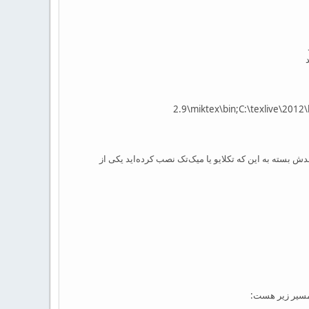
2.9\miktex\bin;C:\texlive\2
سته به این که تکلایو یا میک‌تک نصب کرده‌اید یکی از