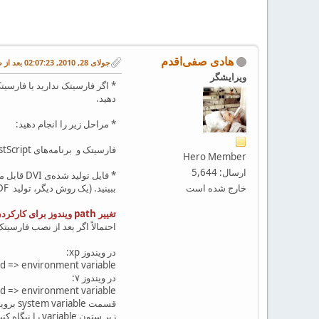
هادی صفی‌اقدم
جولای 28, 2010, 02:07:23 بعد از ظهر
ویرایشگر
* اگر فارسیتک ندارید یا فارسیتک شما روی ویندوز ویستا و 7 و ۸ نس
دهید.
* مراحل زیر را انجام دهید:
فارسیتک و برنامه‌های GhostScript و GSView را نصب کنید.
Hero Member
ارسال: 5,644
خارج شده است
ببینید. (یک روش دیگر، تولید PDF هست که بعدا مطلبش را می‌نویسم)
تغییر path ویندوز برای کارکردن همزمان فارسيتک شريف و زيپرشين
احتمالاً اگر بعد از نصب فارسیتک شریف و زیپرشین (میکتک 2.9 یا 
در ویندوز xp:
ed => environment variable
در ویندوز ۷:
ed => environment variable
قسمت system variable بروید
زیر ستون variable را نیگاه کنید