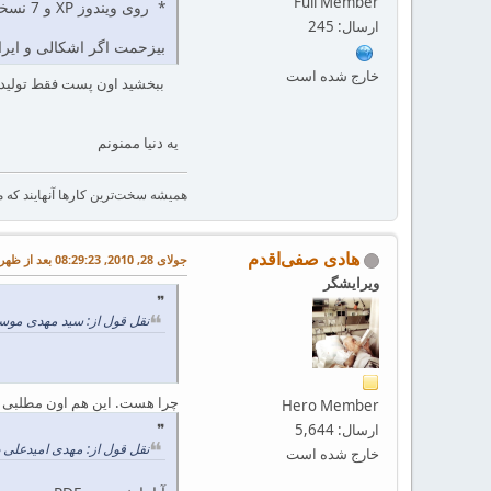
Full Member
* روی ویندوز XP و 7 نسخه‌ی 32 بیتی تست کردم. بقیه را اگه کسی جواب گرفت اعلام کند بیزحمت.
ارسال: 245
بیزحمت اگر اشکالی و ایراد
خارج شده است
یه دنیا ممنونم
همیشه سخت‌ترین کارها آنهایند که ما 
هادی صفی‌اقدم
جولای 28, 2010, 08:29:23 بعد از ظهر
ویرایشگر
نقل قول از: سید مهدی موسوی در جولای 28, 2010
چرا هست. این هم اون مطلبی ک
Hero Member
ارسال: 5,644
نقل قول از: مهدی امیدعلی در اکتبر 08, 2009, 10:15
خارج شده است