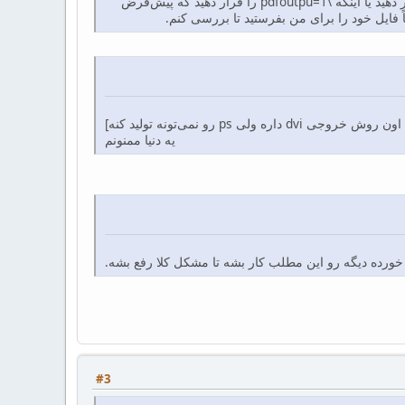
آیا با خروجی PDF هم همین مشکل وجود دارد. برای گرفتن خروجی PDF فقط نباید \pdfoutput=0 را قرار دهید یا اینکه \pdfoutpu=1 را قرار دهید که پیش‌فرض
d داره ولی ps رو نمی‌تونه تولید کنه]
یه دنیا ممنونم
ه خورده دیگه رو این مطلب کار بشه تا مشکل کلا رفع بشه.
#3