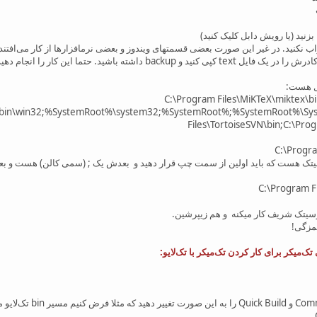
 نکنید. در غیر این صورت بعضی قسمتهای ویندوز و بعضی نرمافزارها از کار می‌افتند
back داشته باشید. حتما این کار را انجام دهید
کل هست:
‪C:\Program Files\MiKTeX\miktex\b
012\bin\win32;%SystemRoot%\system32;%SystemRoot%;%SystemRoot%\S
Files\TortoiseSVN\bin;C:\Prog
C:\Progra
 هست که باید اولین از سمت چپ قرار دهید و بعدش یک ; (سمی کالن) هست و بعدش ب
C:\Program F
ارسیتک شریف کار میکنه و هم زیپرشین.
مزگی!
‌میکر برای کار کردن تک‌میکر با تک‌لایو: