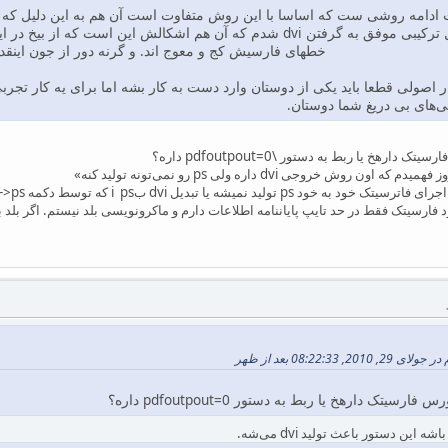
خطهای فارسیش کج و معوج اند. و گرنه دور از جون اینقدر می‌دونم که با چی بای
ار اصولی قطعا باید یکی از دوستان وارد دست به کار بشه اما برای یه کار تج
یی‌های بی دریغ شما دوستان.
دیل dvi بi ps که توسط دکمه dvi->ps انجام میشود در اون روش مشکل داره؟
 فارسیتک فقط در حد تایپ پایاننامه اطلاعات دارم و ماکرونویسی بلد نیستم. اگر بلد ب
08:22:3 بعد از ظهر