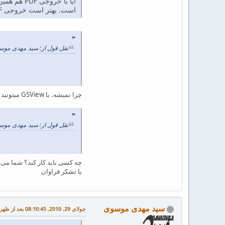
است. بهتر است خروجی PDF بگیرید و خروجی را با Sumatrapdf ببینید. اگر با PDF هم مشکل دارید لطفاً فایل خود را برای من بفرستید تا بررسی کنم.
نقل قول از: سید مهدی موسوی در جولای 28, 2010
چرا نمیشه. با GSView میتونید ps بگیرید
نقل قول از: سید مهدی موسوی در جولای 28, 2010
چه کسی باید کار کند؟ شما می 
یا تشکر فراوان
سید مهدی موسوی
جولای 29, 2010, 08:10:45 بعد از ظهر