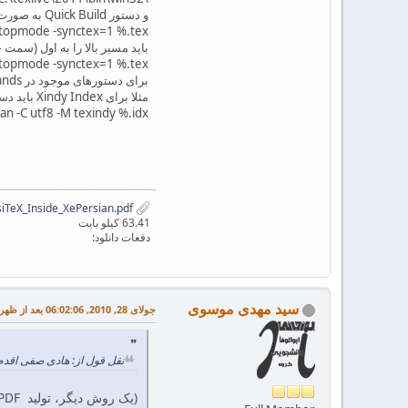
و دستور Quick Build به صورت زیر است:
nstopmode -synctex=1 %.tex
باید مسیر بالا را به اول (سمت چ
nstopmode -synctex=1 %.tex
برای دستورهای موجود در Commands هم به این صورت عمل کنید.
مثلا برای Xindy Index باید دستورش به صورت زیر تبدیل شود:
an -C utf8 -M texindy %.idx
گرفتن دریافت دريافت فارسي تک سایت فا
Install_Guide_FarsiTeX_Inside_XePersian.pdf
63.41 کیلو بایت
دفعات دانلود:
سید مهدی موسوی
جولای 28, 2010, 06:02:06 بعد از ظهر
نقل قول از: هادی صفی اقدم در جولای 28, 2010, 3
(یک روش دیگر، تولید PDF توسط روش گفته شده توسط جناب دکتر امید علی هست. به