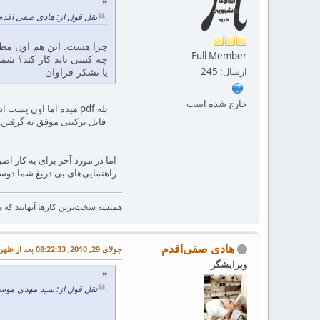
نقل قول از: هادی صفی اقدم در جولای 28, 2010, 3
چرا هست. این هم اون مطلبی که منظور
Full Member
چه کسی باید کار کند؟ شما
یا تشکر فراوان
ارسال: 245
خارج شده است
اما در مورد آخر برای یه کار ا
راهنمایی‌های بی دریغ شما دوس
همیشه سخت‌ترین کارها آنهایند که ما 
هادی صفی‌اقدم
جولای 29, 2010, 08:22:33 بعد از ظهر
ویرایشگر
نقل قول از: سید مهدی موسوی در جولای 29, 2010