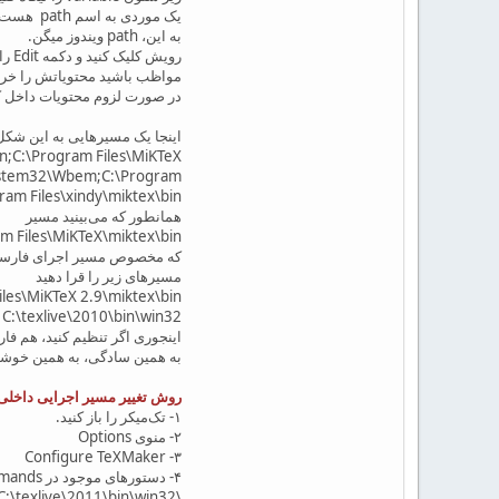
یک موردی به اسم path هست
به این، path ویندوز میگن.
رویش کلیک کنید و دکمه Edit را بزنید (یا رویش دابل کلیک کنید)
مواظب باشید محتویاتش را خراب
در صورت لزوم محتویات داخل کادرش را در یک فایل text کپی کنید و up
اینجا یک مسیرهایی به این ش
in;C:\Program Files\MiKTeX
ystem32\Wbem;C:\Program
ram Files\xindy\miktex\bin
همانطور که می‌بینید مسیر
m Files\MiKTeX\miktex\bin
که مخصوص مسیر اجرای فارسیتک
مسیرهای زیر را قرا دهید
iles\MiKTeX 2.9\miktex\bin
C:\texlive\2010\bin\win32
اینجوری اگر تنظیم کنید، هم ف
به همین سادگی، به همین خوش
روش تغییر مسیر اجرایی داخلی تک
۱- تک‌میکر را باز کنید.
۲- منوی Options
۳- Configure TeXMaker
۴- دستورهای موجود در Commands و Quick Build را به این صورت تغییر دهید که مثلا فرض کنیم مسیر bin تک‌لایو مسیر زیر هست:
‪C:\texlive\2011\bin\win32\‬