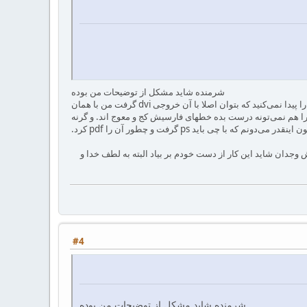
شرمنده شاید مشکل از توضیحات من بوده
بله pdf میده اما اون پست ادامه روشی ست که اساسا با این روش متفاوت است آن هم به این دلیل که اصلا فایلی را پیدا نمی‌کنید که بتوان اصلا با آن خروجی dvi گرفت من با همان
یل ترکیبی موفق به گرفتن dvi شدم که آن هم اشکالش این است که از بیخ در ایجاد ps مشکل دارد و همون pdf را هم نمی‌تونه درست بده خطهای فارسیش کج و معوج اند. و گرنه
قدر می‌دونم که با چی باید ps گرفت و چطور آن را pdf کرد.
 وجدان شاید این کار از دست خودم بر بیاد البته به لطف خدا و
#4
شرمنده شاید مشکل از توضیحات من بوده