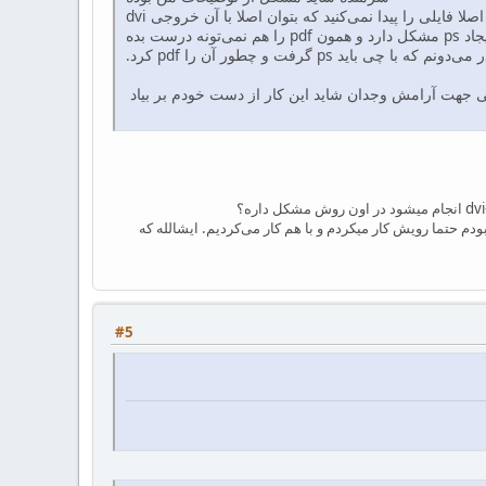
بله pdf میده اما اون پست ادامه روشی ست که اساسا با این روش متفاوت است آن هم به این دلیل که اصلا فایلی را پیدا نمی‌کنید که بتوان اصلا با آن خروجی dvi
گرفت من با همان فایل ترکیبی موفق به گرفتن dvi شدم که آن هم اشکالش این است که از بیخ در ایجاد ps مشکل دارد و همون pdf را هم نمی‌تونه درست بده
د ps گرفت و چطور آن را pdf کرد.
ربی جهت آرامش وجدان شاید این کار از دست خودم بر بیاد
ودم حتما رویش کار میکردم و با هم کار می‌کردیم. ایشالله که
#5