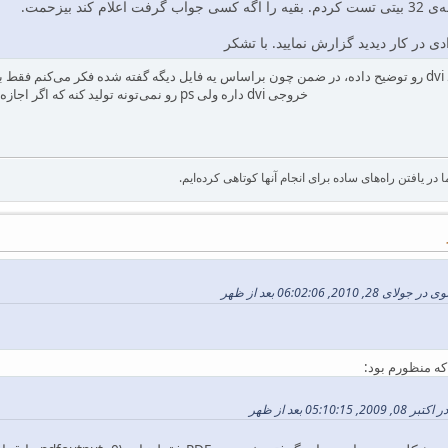
ی در کار دیدید گزارش نمایید. با تشکر
ببخشید اون پست فقط تولید dvi رو توضیح داده، در ضمن چون براساس یه فایل دیگه گفته شده فکر
خروجی dvi داره ولی ps رو نمی‌تونه تولید کنه که اگر اجازه بدین یه خورده دیگه رو این مطلب کار بشه تا مشکل کلا رفع بشه.
در یافتن راه‌های ساده برای انجام آنها کوتاهی کرده‌ایم.
, 06:02:06 بعد از ظهر
ه منظورم بود:
05: بعد از ظهر