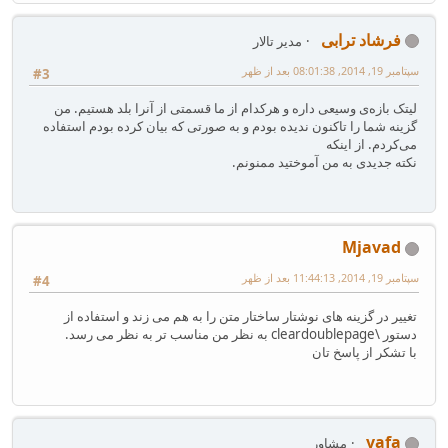
فرشاد ترابی
مدیر تالار
سپتامبر 19, 2014, 08:01:38 بعد از ظهر
#3
لیتک بازه‌ی وسیعی داره و هرکدام از ما قسمتی از آنرا بلد هستیم. من
گزینه شما را تاکنون ندیده بودم و به صورتی که بیان کرده بودم استفاده
می‌کردم. از اینکه
نکته جدیدی به من آموختید ممنونم.
Mjavad
سپتامبر 19, 2014, 11:44:13 بعد از ظهر
#4
تغییر در گزینه های نوشتار ساختار متن را به هم می زند و استفاده از
دستور \cleardoublepage به نظر من مناسب تر به نظر می رسد.
با تشکر از پاسخ تان
vafa
مشاور