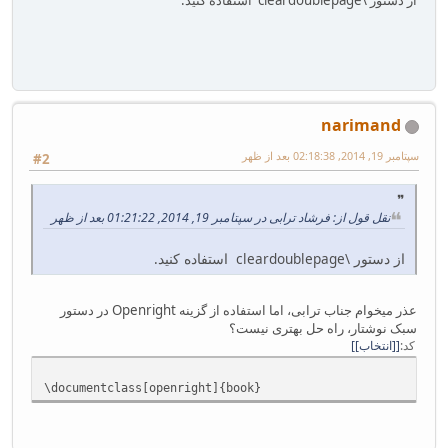
از دستور \cleardoublepage استفاده کنید.
narimand
سپتامبر 19, 2014, 02:18:38 بعد از ظهر
#2
نقل قول از: فرشاد ترابی در سپتامبر 19, 2014, 01:21:22 بعد از ظهر
از دستور \cleardoublepage استفاده کنید.
عذر میخوام جناب ترابی،‌ اما استفاده از گزینه Openright در دستور
سبک نوشتار، راه حل بهتری نیست؟
کد
[انتخاب]
\documentclass[openright]{book}