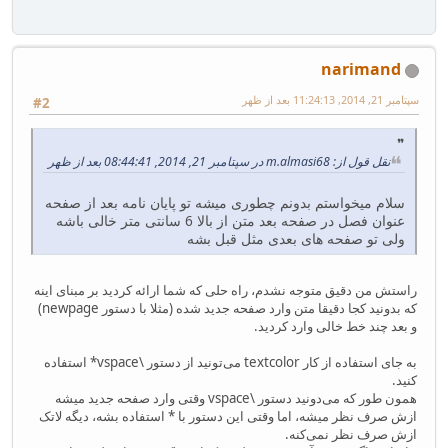
narimand
سپتامبر 21, 2014, 11:24:13 بعد از ظهر
#2
نقل قول از: m.almasi68 در سپتامبر 21, 2014, 08:44:41 بعد از ظهر
سلام میخواستم بدونم چطوری میشه تو پایان نامه بعد از صفحه
عنوان فصل در صفحه بعد متن از بالا 6 سانتی متر خالی باشه
ولی تو صفحه های بعدی مثل قبل بشه
راستش من دقیق متوجه نشدم، راه حلی که شما ارائه کردید بر مبنای اینه
که بدونید کجا دقیقا متن وارد صفحه جدید شده (مثلا با دستور newpage)
و بعد چند خط خالی وارد کردید.
به جای استفاده از کار textcolor می‌تونید از دستور \vspace* استفاده
کنید.
همون طور که می‌دونید دستور \vspace وقتی وارد صفحه جدید میشه
ازش صرف نظر میشه، اما وقتی این دستور با * استفاده بشه، دیگه لاتک
ازش صرف نظر نمی‌کنه.