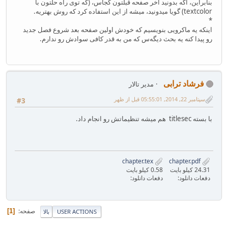
بنابراین، اگه بدونید آخر صفحه قبلتون کجاس، (که توی راه حلتون با
textcolor) گویا میدونید، میشه از این استفاده کرد که روش بهتریه.
*
اینکه یه ماکرویی بنویسیم که خودش اولین صفحه بعد شروع فصل جدید
رو پیدا کنه یه بحث دیگه‌س که من به قدر کافی سوادش رو ندارم.
فرشاد ترابی
مدیر تالار
سپتامبر 22, 2014, 05:55:01 قبل از ظهر
#3
با بسته titlesec هم میشه تنظیماتش رو انجام داد.
chapter.tex
chapter.pdf
24.31 کیلو بایت
0.58 کیلو بایت
دفعات دانلود:
دفعات دانلود:
صفحه
1
USER ACTIONS
بالا