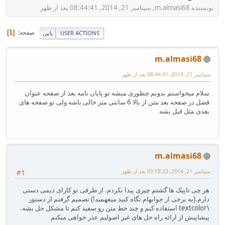
نویسنده m.almasi68, سپتامبر 21, 2014, 08:44:41 بعد از ظهر
صفحه
1
USER ACTIONS
پایین
m.almasi68
سپتامبر 21, 2014, 08:44:41 بعد از ظهر
سلام میخواستم بدونم چطوری میشه تو پایان نامه بعد از صفحه عنوان
فصل در صفحه بعد متن از بالا 6 سانتی متر خالی باشه ولی تو صفحه های
بعدی مثل قبل بشه
m.almasi68
سپتامبر 21, 2014, 09:58:23 بعد از ظهر
#1
هر چی تاپیک ها گشتم چیزی پیدا نکردم. از طرفی تو کارای دیمی دستی
دارم.(به برخی از جوابهام نگاه کنید میفهمید!) تصمیم گرفتم از دستور
\textcolor استفاده کنم و چند خط متن رو سفید کنم تا مشکل حل بشه.
پیشاپیش از ارائه راه حل های غیر اصولیم عذر خواهی میکنم