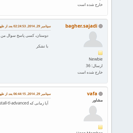
خارج شده است
bagher.sajadi
سپتامبر 29, 2014, 02:24:53 بعد از ظهر
دوستان، کسی پاسخ سوال من ر
با تشکر
Newbie
ارسال: 36
خارج شده است
vafa
سپتامبر 29, 2014, 06:44:15 بعد از ظهر
مشاور
آیا زمانی که install-tl-advanced را خواستی اجرا کنی، ان را با run as administrator اجرا کردی یا نه؟