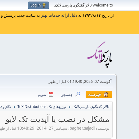
Welcome to
تالار گفتگوی پارسی‌لاتک
.
Log in
از تاریخ ۱۳۹۳/۸/۱۴ به
دلیل ارائه خدمات بهتر
به سایت جدید پرسش و پا
آگوست 07, 2026, 01:19:40 قبل از ظهر
فهرست
جستجو
تقویم
تالار گفتگوی پارسی‌لاتک
توزیع‌های تک TeX Distributions
تکلایو TeXLive
◄
◄
مشکل در نصب یا آپدیت تک لایو
نویسنده bagher.sajadi, سپتامبر 27, 2014, 10:48:29 قبل از ظهر