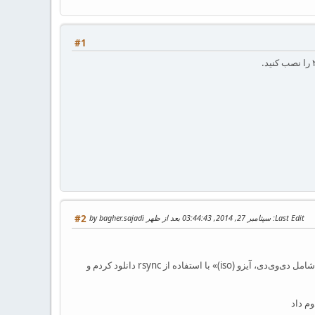
#1
Last Edit
: سپتامبر 27, 2014, 03:44:43 بعد از ظهر by bagher.sajadi
#2
همانطور که اشاره کردم من تک لایو 2014 رو مطابق موضوع «راهنمای دانلود تک‌لایو + راهنمای آپدیت مخزن تك‌لایو شامل دی‌وی‌دی، آیزو (iso)» با استفاده از rsync دانلود کردم و