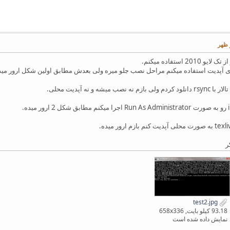
 و نه آپدیت محلی.
ر
test2.jpg
93.18 کیلو بایت, 658x336
نمایش داده شده است