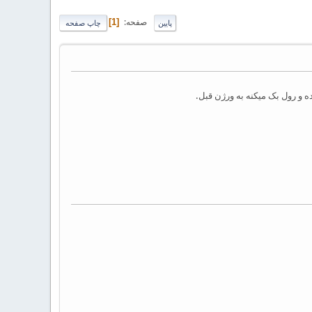
صفحه
1
پایین
چاپ صفحه