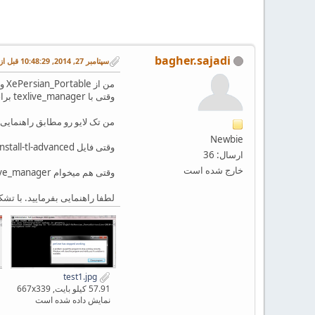
bagher.sajadi
سپتامبر 27, 2014, 10:48:29 قبل از ظهر
من از XePersian_Portable و از تک لایو 2010 استفاده میکنم.
وقتی با texlive_manager برای آپدیت استفاده میکنم مراحل نصب جلو میره ولی بعدش مطابق اولین شکل ارور میده و رول بک میکنه به ورژن قبل.
من تک لایو رو مطابق راهنمایی تالار با rsync دانلود کردم ولی بازم نه نصب میشه
Newbie
وقتی فایل install-tl-advanced رو به صورت Run As Administrator اجرا میکنم مطابق شکل 2 ارور میده.
ارسال: 36
خارج شده است
وقتی هم میخوام texlive_manager به صورت محلی آپدیت کنم بازم ارور میده.
لطفا راهنمایی بفرمایید. با تشک
test1.jpg
57.91 کیلو بایت, 667x339
نمایش داده شده است