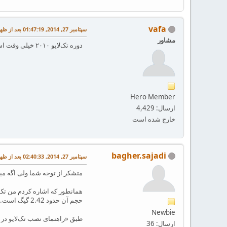
vafa
سپتامبر 27, 2014, 01:47:19 بعد از ظهر
مشاور
دوره تک‌لایو ۲۰۱۰ خیلی وقت است که تمام شده. شما باید هر تک‌لایوی روی سیستم خود دارید پاک کنید و تک‌لایو ۲۰۱۴ را نصب کنید.
Hero Member
ارسال: 4,429
خارج شده است
bagher.sajadi
سپتامبر 27, 2014, 02:40:33 بعد از ظهر
متشکر از توجه شما ولی اگه می
حجم آن حدود 2.42 گیگ است. اما متاسفانه نتونستم نصب کنم.
Newbie
طبق «راهنمای نصب تک‌لایو در ویندوز» در ویکی من از l-tl-advanced
ارسال: 36