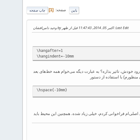
صفحه
1
پایین
چاپ صفحه
Last Edit
: اکتبر 05, 2014, 11:47:43 قبل از ظهر by وحید دامن‌افشان
\hangafter=1
\hangindent=-10mm
ود خودش، تاثیر بذاره؟ به عبارت دیگه می‌خوام همه خط‌های بعد
\hspace{-10mm}
 اصلی‌ام فراخوانی کردم، خیلی زیاد شده. همچنین این محیط باید