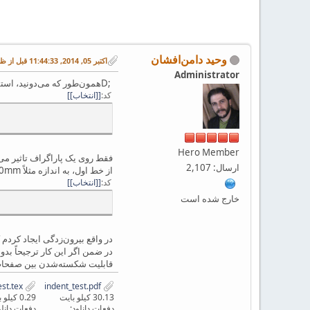
وحید دامن‌افشان
اکتبر 05, 2014, 11:44:33 قبل از ظهر
Administrator
;Dهمون‌طور که می‌دونید، استفاده از دستورهای
کد
[انتخاب]
Hero Member
فقط روی یک پاراگراف تاثیر می
ارسال: 2,107
از خط اول، به اندازه مثلاً 10mm تورفتگی داشته باشن. پی‌دی‌اف پیوست رو ببینین. توی این شکل، (برای نشون دادن منظورم) با استفاده از دستور
کد
[انتخاب]
خارج شده است
در واقع بیرون‌زدگی ایجاد کردم
در ضمن اگر این کار ترجیحاً بد
قابلیت شکسته‌شدن بین صفحات 
indent_test.tex
indent_test.pdf
30.13 کیلو بایت
0.29 کیلو بایت
دفعات دانلود:
دفعات دانلو