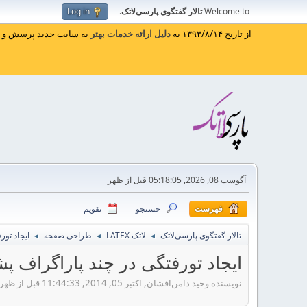
Welcome to
تالار گفتگوی پارسی‌لاتک
.
Log in
از تاریخ ۱۳۹۳/۸/۱۴ به
دلیل ارائه خدمات بهتر
به سایت جدید پرسش و پا
آگوست 08, 2026, 05:18:05 قبل از ظهر
فهرست
جستجو
تقویم
تالار گفتگوی پارسی‌لاتک
لاتک LATEX
طراحی صفحه
ایجاد تو
◄
◄
◄
ایجاد تورفتگی در چند پاراگراف 
نویسنده وحید دامن‌افشان, اکتبر 05, 2014, 11:44:33 قبل از ظهر