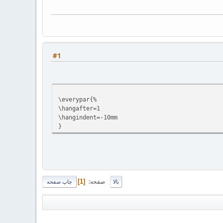
#1
\everypar{%
\hangafter=1
\hangindent=-10mm
}
صفحه
1
بالا
چاپ صفحه