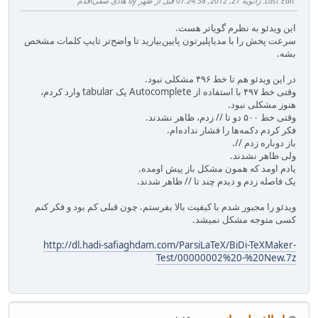
Last Edit
: ژانویه 27, 2012, 07:24:38 قبل از ظهر by هادی صفی‌اقدم
این ویدئو به نظرم گویا‌تر هست.
سرعت پخش را با مدیاپلیرتون پایین‌بیارید تا واضح‌تر تایپ کلمات مشخص
بشه.
در این ویدئو هم تا خط ۴۹۶ مشکلی نبود.
وقتی خط ۴۹۷ با استفاده از Autocomplete یک tabular وارد کردم،
هنوز مشکلی نبود.
وقتی خط ۵۰۰ دو تا // زدم، ظاهر نشدند.
فکر کردم دکمه‌ها را فشار نداده‌ام.
باز دوباره زدم //.
ولی ظاهر نشدند.
یادم اومد که همون مشکل باز پیش اومده.
یک فاصله زدم و دیدم چند تا // ظاهر شدند.
ویدئو را مجبور شدم با کیفیت بالا بفرستم. چون قبلی کم بود و فکر کنم
کسی متوجه مشکل نمیشد.
http://dl.hadi-safiaghdam.com/ParsiLaTeX/BiDi-TeXMaker-
Test/00000002%20-%20New.7z