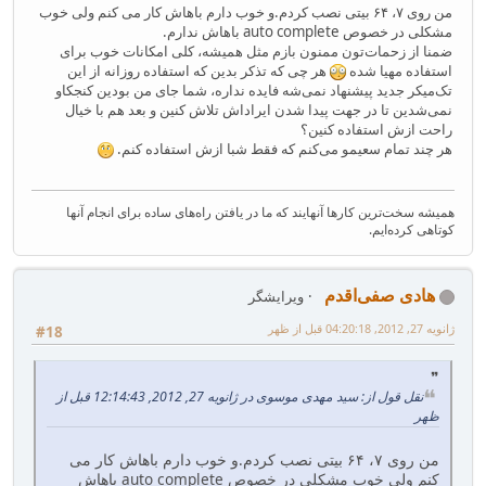
من روی ۷، ۶۴ بیتی نصب کردم.و خوب دارم باهاش کار می کنم ولی خوب
مشکلی در خصوص auto complete باهاش ندارم.
ضمنا از زحمات‌تون ممنون بازم مثل همیشه، کلی امکانات خوب برای
استفاده مهیا شده
هر چی که تذکر بدین که استفاده روزانه از این
تک‌میکر جدید پیشنهاد نمی‌شه فایده نداره، شما جای من بودین کنجکاو
نمی‌شدین تا در جهت پیدا شدن ایراداش تلاش کنین و بعد هم با خیال
راحت ازش استفاده کنین؟
هر چند تمام سعیمو می‌کنم که فقط شبا ازش استفاده کنم.
همیشه سخت‌ترین کارها آنهایند که ما در یافتن راه‌های ساده برای انجام آنها
کوتاهی کرده‌ایم.
هادی صفی‌اقدم
ویرایشگر
ژانویه 27, 2012, 04:20:18 قبل از ظهر
#18
نقل قول از: سید مهدی موسوی در ژانویه 27, 2012, 12:14:43 قبل از
ظهر
من روی ۷، ۶۴ بیتی نصب کردم.و خوب دارم باهاش کار می
کنم ولی خوب مشکلی در خصوص auto complete باهاش