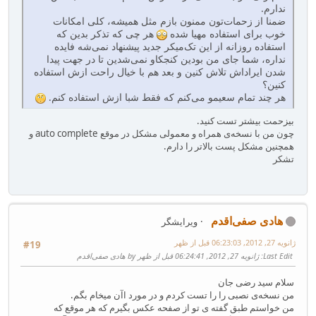
ندارم.
ضمنا از زحمات‌تون ممنون بازم مثل همیشه، کلی امکانات
خوب برای استفاده مهیا شده
هر چی که تذکر بدین که
استفاده روزانه از این تک‌میکر جدید پیشنهاد نمی‌شه فایده
نداره، شما جای من بودین کنجکاو نمی‌شدین تا در جهت پیدا
شدن ایراداش تلاش کنین و بعد هم با خیال راحت ازش استفاده
کنین؟
هر چند تمام سعیمو می‌کنم که فقط شبا ازش استفاده کنم.
بیزحمت بیشتر تست کنید.
چون من با نسخه‌ی همراه و معمولی مشکل در موقع auto complete و
همچنین مشکل پست بالاتر را دارم.
تشکر
هادی صفی‌اقدم
ویرایشگر
ژانویه 27, 2012, 06:23:03 قبل از ظهر
#19
Last Edit
: ژانویه 27, 2012, 06:24:41 قبل از ظهر by هادی صفی‌اقدم
سلام سید رضی جان
من نسخه‌ی نصبی را را تست کردم و در مورد اآن میخام بگم.
من خواستم طبق گفته ی تو از صفحه عکس بگیرم که هر موقع که