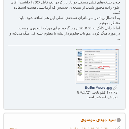
چون نسخه‌های قبلی مشکل دو بار باز کردن یک فایل tex را داشتند، آقای
علوی‌زاده مجبور شدند از نسخه‌ی جدیدش که آزمایشی هست استفاده
کنند.
به احتمال زیاد در سوماترای نسخه‌ی اصلی این هم اضافه شود. باید
منتظر بمونیم.
اما با دابل کلیک به source برمب‌گرده. برای من که اینجوری هست.
در مورد هنگ کردن هم باید فیلم‌بردار بشه تا معلوم بشه کی هنگ می‌کنه و
...
Builtin Viewer.jpg
177.73 کیلو بایت, 876x721
نمایش داده شده است
سید مهدی موسوی
ژانویه 28, 2012, 11:11:14 بعد از ظهر