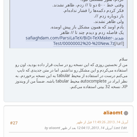
وقتی خط ۵۰۰ دو تا // زدم، ظاهر نشدند.
فکر کردم دکمه‌ها را فشار نداده‌ام.
باز دوباره زدم //.
ولی ظاهر نشدند.
یادم اومد که همون مشکل باز پیش اومده.
یک فاصله زدم و دیدم چند تا // ظاهر
شدند.safiaghdam.com/ParsiLaTeX/BiDi-TeXMaker-
Test/00000002%20-%20New.7z
[/url]
سلام
من از نخستین روزی که این نسخه رو در سایت قرار داده بودید، اون رو
استفاده می‌کردم و این مشکل رو نداشتم. اما در متن جدیدی که تایپ
می‌کنم درست در استفاده از محیط tabular به این نسخه برخوردم. به
نظر ایراد در autocomplete محیط tabular باشه. ضمناً من از ویندوز
XP، نسخه 32 بیتی استفاده می‌کنم.
aliaomt
آپریل 14, 2013, 11:49:26 قبل از ظهر
#27
Last Edit
: آپریل 14, 2013, 12:04:13 بعد از ظهر by aliaomt