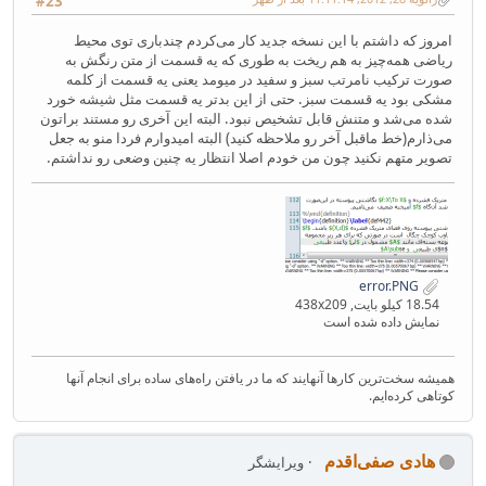
#23
امروز که داشتم با این نسخه جدید کار می‌کردم چندباری توی محیط
ریاضی همه‌چیز به هم ریخت به طوری که یه قسمت از متن رنگش به
صورت ترکیب نامرتب سبز و سفید در میومد یعنی یه قسمت از کلمه
مشکی بود یه قسمت سبز. حتی از این بدتر یه قسمت مثل شیشه خورد
شده می‌شد و متنش قابل تشخیص نبود. البته این آخری رو مستند براتون
می‌ذارم(خط ماقبل آخر رو ملاحظه کنید) البته امیدوارم فردا منو به جعل
تصویر متهم نکنید چون من خودم اصلا انتظار یه چنین وضعی رو نداشتم.
error.PNG
18.54 کیلو بایت, 438x209
نمایش داده شده است
همیشه سخت‌ترین کارها آنهایند که ما در یافتن راه‌های ساده برای انجام آنها
کوتاهی کرده‌ایم.
هادی صفی‌اقدم
ویرایشگر