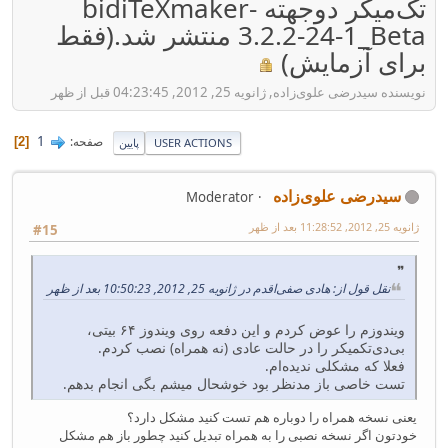
تک‌میکر دوجهته bidiTeXmaker-
3.2.2-24-1_Beta منتشر شد.(فقط
برای آزمایش)
نویسنده سیدرضی علوی‌زاده, ژانویه 25, 2012, 04:23:45 قبل از ظهر
1
صفحه
2
USER ACTIONS
پایین
سیدرضی علوی‌زاده
Moderator
ژانویه 25, 2012, 11:28:52 بعد از ظهر
#15
نقل قول از: هادی صفی‌اقدم در ژانویه 25, 2012, 10:50:23 بعد از ظهر
ویندوزم را عوض کردم و این دفعه روی ویندوز ۶۴ بیتی،
بی‌دی‌تکمیکر را در حالت عادی (نه همراه) نصب کردم.
فعلا که مشکلی ندیده‌ام.
تست خاصی باز مدنظر بود خوشحال میشم بگی انجام بدهم.
یعنی نسخه همراه را دوباره هم تست کنید مشکل دارد؟
خودتون اگر نسخه نصبی را به همراه تبدیل کنید چطور باز هم مشکل