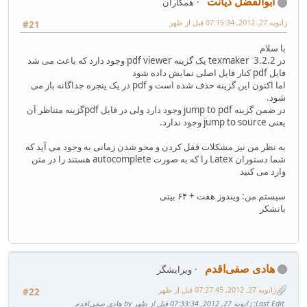
ابوالفضل دیانت
همکاران
ژانویه 27, 2012, 07:15:34 قبل از ظهر
#21
با سلام
در texmaker 3.2.2 یک گزینه pdf viewer وجود دارد که باعث می شد
فایل pdf‌ کنار فایل اصلی نمایش داده شود
اما اکنون این گزینه حذف شده است و pdf‌ در یک پنجره جداگانه باز می
شود.
در ضمن گزینه jump to pdf وجود دارد ولی در فایل pdf‌گزینه متناظر آن
یعنی jump to source وجود ندارد.
به نظر من نیز مشکلات قفل کردن و محو شدن زمانی به وجود می آید که
شما دستوران Latex را که به صورت autocomplete هستند را در متن
وارد می کنید
سیستم من: ویندوز هفت + ۶۴ بیتی
باتشکر
هادی صفی‌اقدم
ویرایشگر
ژانویه 27, 2012, 07:27:45 قبل از ظهر
#22
Last Edit
: ژانویه 27, 2012, 07:33:34 قبل از ظهر by هادی صفی‌اقدم