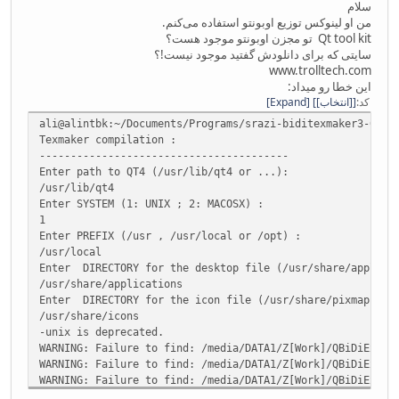
سلام
من او لینوکس توزیع اوبونتو استفاده می‌کنم.
Qt tool kit تو مجزن اوبونتو موجود هست؟
سایتی که برای دانلودش گفتید موجود نیست!؟
www.trolltech.com
این خطا رو میداد:
کد
[انتخاب]
Expand
ali@alintbk:~/Documents/Programs/srazi-biditexmaker3-07f2
Texmaker compilation :
----------------------------------------
Enter path to QT4 (/usr/lib/qt4 or ...):
/usr/lib/qt4
Enter SYSTEM (1: UNIX ; 2: MACOSX) :
1
Enter PREFIX (/usr , /usr/local or /opt) :
/usr/local
Enter DIRECTORY for the desktop file (/usr/share/applica
/usr/share/applications
Enter DIRECTORY for the icon file (/usr/share/pixmaps) :
/usr/share/icons
-unix is deprecated.
WARNING: Failure to find: /media/DATA1/Z[Work]/QBiDiExten
WARNING: Failure to find: /media/DATA1/Z[Work]/QBiDiExten
WARNING: Failure to find: /media/DATA1/Z[Work]/QBiDiExten
WARNING: Failure to find: /media/DATA1/Z[Work]/QBiDiExten