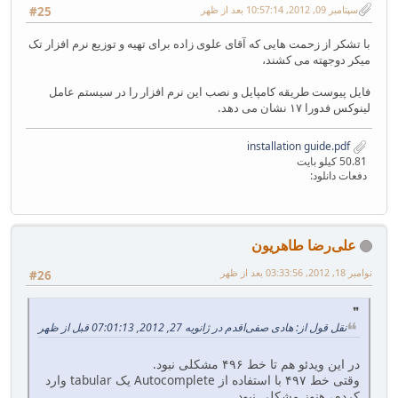
سپتامبر 09, 2012, 10:57:14 بعد از ظهر
#25
با تشکر از زحمت هایی که آقای علوی زاده برای تهیه و توزیع نرم افزار تک
میکر دوجهته می کشند،
فایل پیوست طریقه کامپایل و نصب این نرم افزار را در سیستم عامل
لینوکس فدورا ۱۷ نشان می دهد.
installation guide.pdf
50.81 کیلو بایت
دفعات دانلود:
علی‌رضا طاهريون
نوامبر 18, 2012, 03:33:56 بعد از ظهر
#26
نقل قول از: هادی صفی‌اقدم در ژانویه 27, 2012, 07:01:13 قبل از ظهر
در این ویدئو هم تا خط ۴۹۶ مشکلی نبود.
وقتی خط ۴۹۷ با استفاده از Autocomplete یک tabular وارد
کردم، هنوز مشکلی نبود.