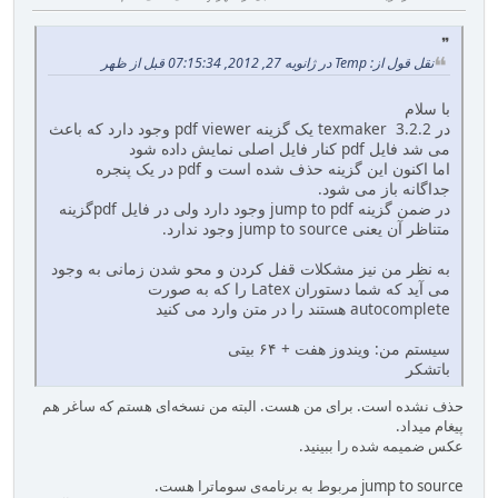
نقل قول از: Temp در ژانویه 27, 2012, 07:15:34 قبل از ظهر
با سلام
در texmaker 3.2.2 یک گزینه pdf viewer وجود دارد که باعث
می شد فایل pdf‌ کنار فایل اصلی نمایش داده شود
اما اکنون این گزینه حذف شده است و pdf‌ در یک پنجره
جداگانه باز می شود.
در ضمن گزینه jump to pdf وجود دارد ولی در فایل pdf‌گزینه
متناظر آن یعنی jump to source وجود ندارد.
به نظر من نیز مشکلات قفل کردن و محو شدن زمانی به وجود
می آید که شما دستوران Latex را که به صورت
autocomplete هستند را در متن وارد می کنید
سیستم من: ویندوز هفت + ۶۴ بیتی
باتشکر
حذف نشده است. برای من هست. البته من نسخه‌ای هستم که ساغر هم
پیغام میداد.
عکس ضمیمه شده را ببینید.
jump to source مربوط به برنامه‌ی سوماترا هست.