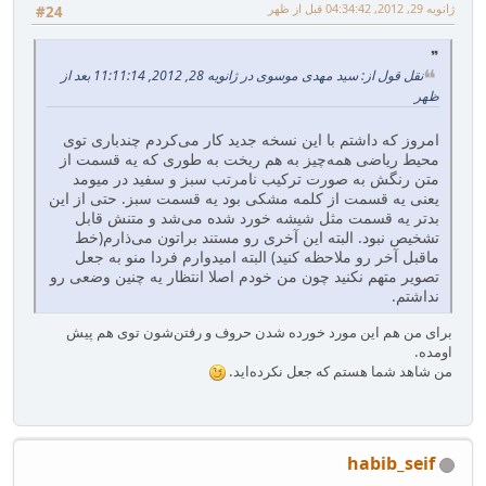
ژانویه 29, 2012, 04:34:42 قبل از ظهر
#24
نقل قول از: سید مهدی موسوی در ژانویه 28, 2012, 11:11:14 بعد از
ظهر
امروز که داشتم با این نسخه جدید کار می‌کردم چندباری توی
محیط ریاضی همه‌چیز به هم ریخت به طوری که یه قسمت از
متن رنگش به صورت ترکیب نامرتب سبز و سفید در میومد
یعنی یه قسمت از کلمه مشکی بود یه قسمت سبز. حتی از این
بدتر یه قسمت مثل شیشه خورد شده می‌شد و متنش قابل
تشخیص نبود. البته این آخری رو مستند براتون می‌ذارم(خط
ماقبل آخر رو ملاحظه کنید) البته امیدوارم فردا منو به جعل
تصویر متهم نکنید چون من خودم اصلا انتظار یه چنین وضعی رو
نداشتم.
برای من هم این مورد خورده شدن حروف و رفتن‌شون توی هم پیش
اومده.
من شاهد شما هستم که جعل نکرده‌اید.
habib_seif