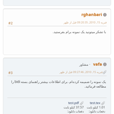
rghanbari
فبریه 15, 2010, 09:20:35 قبل از ظهر
#2
با تشکر میتونید یک نمونه برام بفرستید.
vafa
مشاور
فبریه 15, 2010, 09:27:46 قبل از ظهر
#3
یک نمونه را ضمیمه کرده‌ام. برای اطلاعات بیشتر راهنمای بسته bidi را
مطالعه فرمائید.
test.pdf
test.tex
1.01 کیلو بایت
37.57 کیلو بایت
دفعات دانلود:
دفعات دانلود: