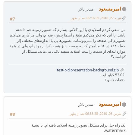
امیرمسعود
مدیر تالار
فبریه 27, 2010, 05:16:39 بعد از ظهر
#7
من سعی کردم اسلایدی با این کلاس بسازم که تصویر زمینه هم داشته
باشد. با این که فکر می‌کنم طبق راهنما پیش رفته‌ام، ولی هر کاری می‌کنم
تصویرم کل صفحه را نمی‌پوشاند. تصویرهایی با اندازه‌های مختلف (از
جمله ۱۲۸ در ۹۶ میلیمتر که به پیوست نیز هست) را آزموده‌ام، ولی در همهٔ
موارد لبه‌ای از سمت راست اسلاید سفید باقی می‌ماند. مشکل از
کجاست؟
test-bidipresentation-background.zip
53.02 کیلو بایت
دفعات دانلود:
امیرمسعود
مدیر تالار
مارس 03, 2010, 06:33:28 بعد از ظهر
#8
یک راه حل برای مشکل تصویر زمینهٔ اسلاید یافته‌ام. با بستهٔ
watermark.