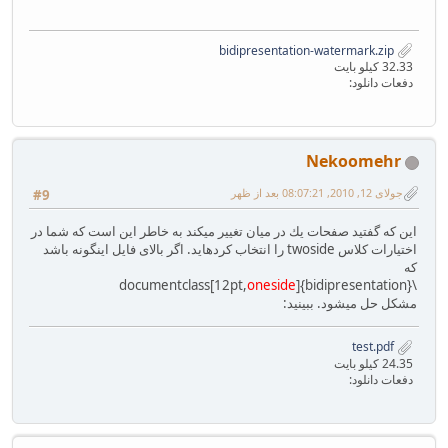
bidipresentation-watermark.zip
32.33 کیلو بایت
دفعات دانلود:
Nekoomehr
جولای 12, 2010, 08:07:21 بعد از ظهر
#9
این كه گفتید صفحات یك در میان تغییر می​كند به خاطر این است كه شما در
اختیارات كلاس twoside را انتخاب كرده​اید. اگر بالای فایل این​گونه باشد
كه
one‎side
]{bidipresentation}
\documentclass[12pt,‎
مشكل حل می​شود. ببینید:
test.pdf
24.35 کیلو بایت
دفعات دانلود: