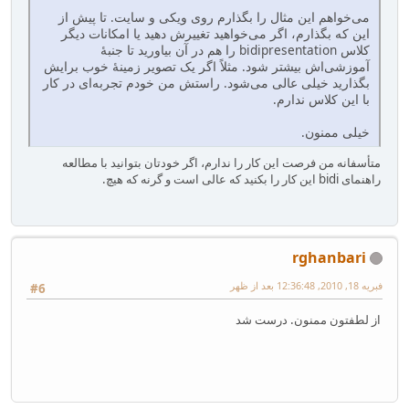
می‌خواهم این مثال را بگذارم روی ویکی و سایت. تا پیش از
این که بگذارم، اگر می‌خواهید تغییرش دهید یا امکانات دیگر
کلاس bidipresentation را هم در آن بیاورید تا جنبهٔ
آموزشی‌اش بیشتر شود. مثلاً اگر یک تصویر زمینهٔ خوب برایش
بگذارید خیلی عالی می‌شود. راستش من خودم تجربه‌ای در کار
با این کلاس ندارم.
خیلی ممنون.
متأسفانه من فرصت این کار را ندارم، اگر خودتان بتوانید با مطالعه
راهنمای bidi این کار را بکنید که عالی است و گرنه که هیچ.
rghanbari
فبریه 18, 2010, 12:36:48 بعد از ظهر
#6
از لطفتون ممنون. درست شد