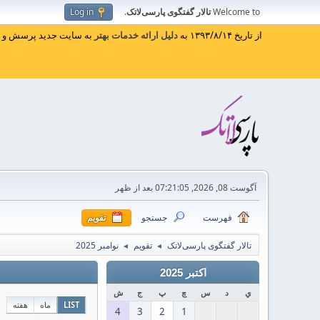
Welcome to
تالار گفتگوی پارسی‌لاتک
.
Log in
از تاریخ ۱۳۹۳/۸/۱۴ به
دلیل ارائه خدمات بهتر
به سایت جدید پرسش و پا
آگوست 08, 2026, 07:21:05 بعد از ظهر
فهرست
جستجو
تقویم
تالار گفتگوی پارسی‌لاتک
تقویم
نوامبر 2025
◄
◄
اکتبر 2025
ي
د
س
چ
پ
ج
ش
LIST
ماه
هفته
4
3
2
1