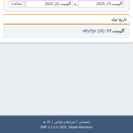
به
تاریخ تولد
آگوست 17
:
MhzTpr (38)
|
|
راهنمايي
شرایط و قوانین
بالا ▲
,
SMF 2.1.6 © 2025
Simple Machines