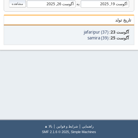
به
تاریخ تولد
آگوست 23
:
jafaripur (37)
آگوست 25
:
samira (39)
|
|
راهنمايي
شرایط و قوانین
بالا ▲
,
SMF 2.1.6 © 2025
Simple Machines