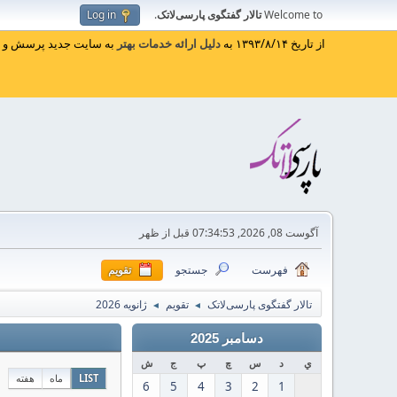
Welcome to
تالار گفتگوی پارسی‌لاتک
.
Log in
از تاریخ ۱۳۹۳/۸/۱۴ به
دلیل ارائه خدمات بهتر
به سایت جدید پرسش و پا
آگوست 08, 2026, 07:34:53 قبل از ظهر
فهرست
جستجو
تقویم
تالار گفتگوی پارسی‌لاتک
تقویم
ژانویه 2026
◄
◄
دسامبر 2025
ي
د
س
چ
پ
ج
ش
LIST
ماه
هفته
6
5
4
3
2
1