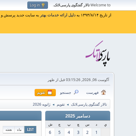
Welcome to
تالار گفتگوی پارسی‌لاتک
.
Log in
از تاریخ ۱۳۹۳/۸/۱۴ به
دلیل ارائه خدمات بهتر
به سایت جدید پرسش و پا
آگوست 06, 2026, 03:15:26 قبل از ظهر
فهرست
جستجو
تقویم
تالار گفتگوی پارسی‌لاتک
تقویم
ژانویه 2026
◄
◄
دسامبر 2025
ي
د
س
چ
پ
ج
ش
LIST
ماه
هفته
6
5
4
3
2
1