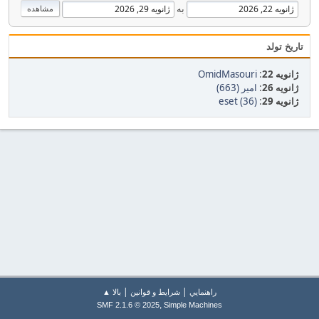
به
تاریخ تولد
ژانویه 22
:
OmidMasouri
ژانویه 26
:
امیر (663)
ژانویه 29
:
eset (36)
|
|
راهنمايي
شرایط و قوانین
بالا ▲
,
SMF 2.1.6 © 2025
Simple Machines