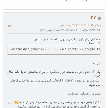
F.G
جولای 10, 2014, 05:41:13 بعد از ظهر
#1
Last Edit
: جولای 10, 2014, 05:53:13 بعد از ظهر by F.G
مشكلم براي كوچك كردن جدول با استفاده از دستورات
کد
[انتخاب]
‎\usepackage{graphicx}‎‎ ...... ‎\scalebox{0.7}{‎‎‎‎\begin{‎tabular}‎{
حل شد.
ولي كل جدول در يك صفحه قرار نميگيرد.... براي شكستن جدول بايد چكار
كنم؟
البته مي توانم مقدار \scale را كوچكتر كنم ولي ماتريس ها خيلي كوچك
مي شوند.
ممنون راهنمايي بفرماييد
(عذرخواهي ميكنم من پستم رو در مكان نامناسب عنوان كرده ام
بايد
در بخش گرافيك و جدول درخواست مي كردم عذرخواهي ميكنم)