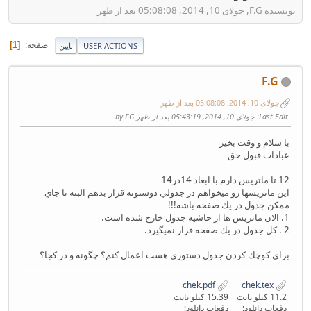
نویسنده F.G, جولای 10, 2014, 05:08:08 بعد از ظهر
صفحه
1
USER ACTIONS
پایین
F.G
جولای 10, 2014, 05:08:08 بعد از ظهر
Last Edit
: جولای 10, 2014, 05:43:19 بعد از ظهر by F.G
با سلام و وقت بخير
عبادات قبول حق
12 تا ماتريس دارم با ابعاد 14در14
اين ماتريسها رو ميخواهم در جدولي دوستونه قرار بدهم البته تا جاي
ممكن جدول در يك صفحه باشه!!!
1. الان ماتريس ها از حاشيه جدول خارج شده است.
2 . كل جدول در يك صفحه قرار نميگيرد.
براي كوچك كردن جدول دستوري هست اعمال كنم؟ چگونه و در كجا؟
chek.pdf
chek.tex
11.2 کیلو بایت
15.39 کیلو بایت
دفعات دانلود:
دفعات دانلود: