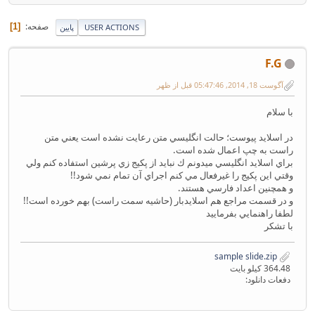
صفحه
1
USER ACTIONS
پایین
F.G
آگوست 18, 2014, 05:47:46 قبل از ظهر
با سلام
در اسلايد پيوست؛ حالت انگليسي متن رعايت نشده است يعني متن
راست به چپ اعمال شده است.
براي اسلايد انگليسي ميدونم ك نبايد از پكيج زي پرشين استفاده كنم ولي
وقتي اين پكيج را غيرفعال مي كنم اجراي آن تمام نمي شود!!
و همچنين اعداد فارسي هستند.
و در قسمت مراجع هم اسلايدبار (حاشيه سمت راست) بهم خورده است!!
لطفا راهنمايي بفرماييد
با تشكر
sample slide.zip
364.48 کیلو بایت
دفعات دانلود: