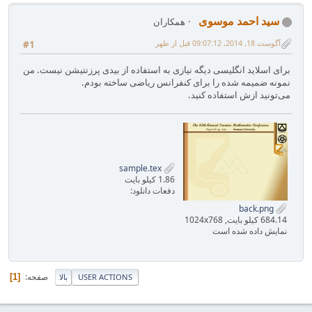
سید احمد موسوی
همکاران
آگوست 18, 2014, 09:07:12 قبل از ظهر
#1
برای اسلاید انگلیسی دیگه نیازی به استفاده از بیدی پرزنتیشن نیست. من
نمونه ضمیمه شده را برای کنفرانس ریاضی ساخته بودم.
می‌تونید ازش استفاده کنید.
sample.tex
1.86 کیلو بایت
دفعات دانلود:
back.png
684.14 کیلو بایت, 1024x768
نمایش داده شده است
صفحه
1
USER ACTIONS
بالا