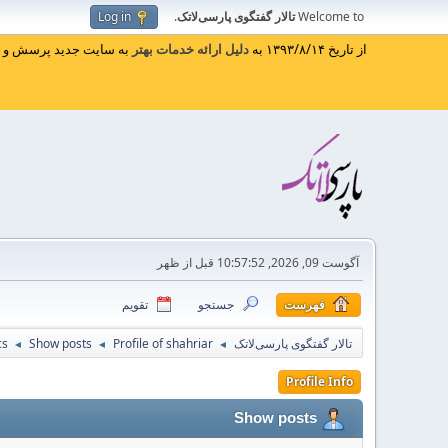
Welcome to
تالار گفتگوی پارسی‌لاتک
.
Log in
از تاریخ ۱۳۹۳/۸/۱۴ به
دلیل ارائه خدمات بهتر
به سایت جدید پرسش و پا
آگوست 09, 2026, 10:57:52 قبل از ظهر
فهرست
جستجو
تقویم
تالار گفتگوی پارسی‌لاتک
Profile of shahriar
Show posts
cs
◄
◄
◄
Profile Info
Show posts