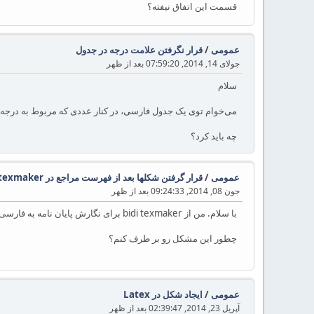
قسمت این اتفاق نیفته؟
عمومی
/
قرار نگرفتن علامت درجه در جدول
جولای 14, 2014, 07:59:20 بعد از ظهر
سلام
می‌خوام توی یک جدول فارسی، در کنار عددی که مربوط به درجه میباشند علامت درجه ( یک دایره
چه باید کرد؟
عمومی
/
قرار گرفتن شکلها بعد از فهرست مراجع در bidi texmaker
جون 08, 2014, 09:24:33 بعد از ظهر
با سلام. من از bidi texmaker برای نگارش پایان نامه به فارسی استفاده می‌کنم، اما در فصل آخر شکل‌هایی که در در این فصل قرار دارند بعد از فهرست مراجع ظاهر میشوند!
چطور این مشکل رو بر طرف کنم؟
عمومی
/
ایجاد شکل در Latex
آپریل 23, 2014, 02:39:47 بعد از ظهر