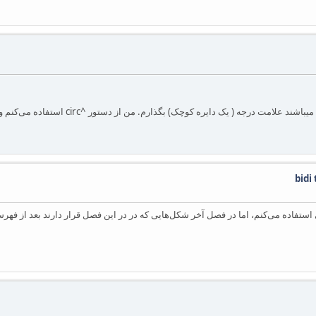
 کوچک) بگذارم. من از دستور ^circ استفاده می‌کنم ولی‌ علامت در جای خود قرار نمی‌گیرد.