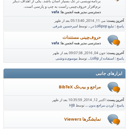
برنامه‌نویسی در تک بسیار آسان باشد. یکی از اهداف دیگر
نرم‌افزار حروف‌چینی راست به چپ و پارسی است.
دسترسی مدیر همه انجمن ها:
vafa
آخرین پست:
می 11, 2014, 05:13:40 بعد از ظهر
پاسخ : تبلیغ Lollipop در...
توسط
امیرحسین شرفی
حروف‌چینی مستندات
دسترسی مدیر همه انجمن ها:
vafa
آخرین پست:
جون 04, 2016, 09:07:38 بعد از ظهر
پاسخ : استفاده از Lollip...
توسط
موسوی‌ندوشنی
ابزارهای جانبی
مراجع و بیب‌تک BibTeX
آخرین پست:
اکتبر 12, 2014, 10:35:59 بعد از ظهر
پاسخ : آوردن مراجع بدون ...
توسط
HJB
نمایشگرها Viewers