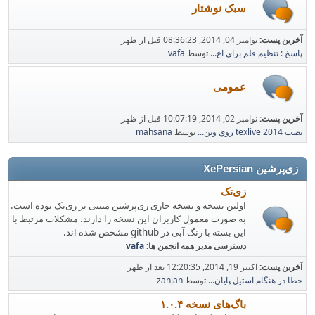
سبک نوشتار
آخرین پست:
نوامبر 04, 2014, 08:36:23 قبل از ظهر
پاسخ : تنظیم قلم برای اع...
توسط
vafa
عمومی
آخرین پست:
نوامبر 02, 2014, 10:07:19 قبل از ظهر
نصب texlive 2014 روي وين...
توسط
mahsana
زی‌پرشین XePersian
زی‌تک
اولین نسخه و نسخه جاری زی‌پرشین مبتنی بر زی‌تک بوده است.
به صورت معمول کاربران این نسخه را دارند. مشکلات مرتبط با
این بسته با رنگ آبی در github مشخص شده اند.
دسترسی مدیر همه انجمن ها:
vafa
آخرین پست:
اکتبر 19, 2014, 12:20:35 بعد از ظهر
خطا در هنگام استیل پایان...
توسط
zanjan
باگ‌های نسخه ۱.۰.۴