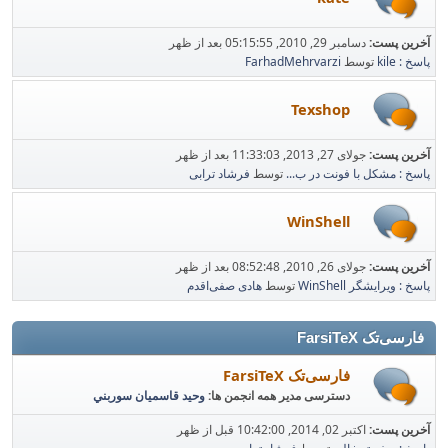
آخرین پست:
دسامبر 29, 2010, 05:15:55 بعد از ظهر
پاسخ : kile
توسط
FarhadMehrvarzi
Texshop
آخرین پست:
جولای 27, 2013, 11:33:03 بعد از ظهر
پاسخ : مشکل با فونت در ب...
توسط
فرشاد ترابی
WinShell
آخرین پست:
جولای 26, 2010, 08:52:48 بعد از ظهر
پاسخ : ویرایشگر WinShell
توسط
هادی صفی‌اقدم
فارسی‌تک FarsiTeX
فارسی‌تک FarsiTeX
دسترسی مدیر همه انجمن ها:
وحيد قاسميان سوربني
آخرین پست:
اکتبر 02, 2014, 10:42:00 قبل از ظهر