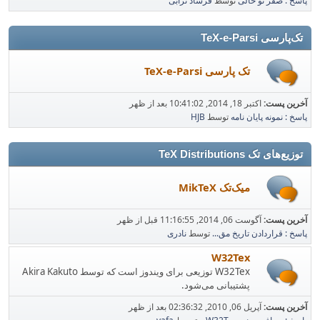
پاسخ : صفر تو خالی
توسط
فرشاد ترابی
تک‌پارسی TeX-e-Parsi
تک پارسی TeX-e-Parsi
آخرین پست:
اکتبر 18, 2014, 10:41:02 بعد از ظهر
پاسخ : نمونه پایان نامه
توسط
HJB
توزیع‌های تک TeX Distributions
میک‌تک MikTeX
آخرین پست:
آگوست 06, 2014, 11:16:55 قبل از ظهر
پاسخ : قراردادن تاریخ مق...
توسط
نادری
W32Tex
W32Tex توزیعی برای ویندوز است که توسط Akira Kakuto
پشتیبانی می‌شود.
آخرین پست:
آپریل 06, 2010, 02:36:32 بعد از ظهر