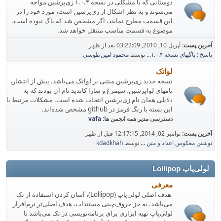
دوستانی که با مشکلی در نسخه ۱.۰.۴ زی‌پرشین مواجه
می‌شوند و به نظر اشکال از زی‌پرشین است، مورد خود را در
این قسمت مطرح نمایند. اگر مشخص شد که باگ نبوده است،
موضوع به قسمت مناسب منتقل خواهد شد.
آخرین پست:
آپریل 10, 2010, 03:22:09 بعد از ظهر
پاسخ : باگهای نسخه ۱.۰.۴...
توسط
محمود امین‌طوسی
لواتک
نسخه جدید زی‌پرشین مبتنی بر لواتک می‌باشد. پیش از انتشار،
نامهای لواپرشین، سیمرغ و سارا کاندید نام‌ آن بودند که به
دلایلی همان نام زی‌پرشین انتخاب شده است. مشکلات مرتبط با
این بسته با رنگ قرمز در github مشخص شده‌اند.
دسترسی مدیر همه انجمن ها:
vafa
آخرین پست:
نوامبر 02, 2014, 12:17:15 قبل از ظهر
نوشتن معکوس اعداد و متن ...
توسط
kdadkhah
لولی‌پاپ Lollipop
معرفی
هدف اصلی لولی‌پاپ (Lollipop)، آسان کردن استفاده از تک
می‌باشد. به جز حروف‌چینی مستندات، هدف اصلی‌تر نرم‌افزار
لولی‌پاپ تهیه ابزاری برای برنامه‌نویسی در تک می‌باشد تا