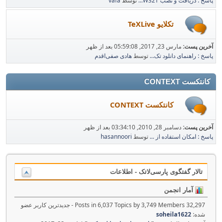
پاسخ : دریافت و نصب W32T...
توسط
vafa
تکلایو TeXLive
آخرین پست:
مارس 23, 2017, 05:59:08 بعد از ظهر
پاسخ : راهنمای دانلود تک...
توسط
هادی صفی‌اقدم
کانتکست CONTEXT
کانتکست CONTEXT
آخرین پست:
دسامبر 28, 2010, 03:34:10 بعد از ظهر
پاسخ : امکان استفاده از ...
توسط
hasannoori
تالار گفتگوی پارسی‌لاتک - اطلاعات
آمار انجمن
32,297 Posts in 6,037 Topics by 3,749 Members - جدیدترین کاربر عضو
شده:
soheila1622