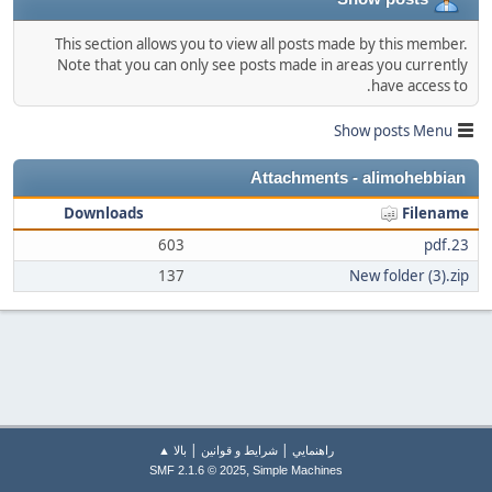
This section allows you to view all posts made by this member.
Note that you can only see posts made in areas you currently
have access to.
Show posts Menu
Attachments - alimohebbian
Downloads
Filename
603
23.pdf
137
New folder (3).zip
|
|
راهنمايي
شرایط و قوانین
بالا ▲
,
SMF 2.1.6 © 2025
Simple Machines