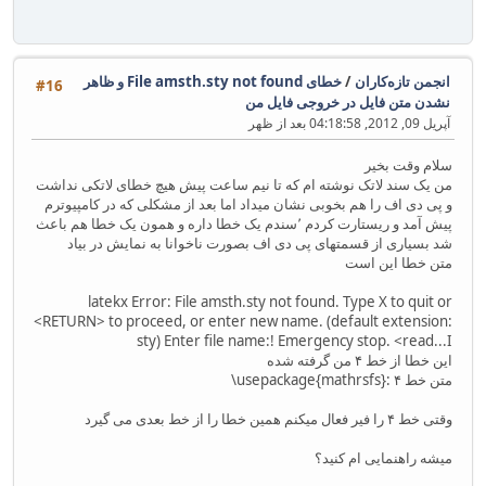
انجمن تازه‌کاران
/
خطای File amsth.sty not found و ظاهر
#16
نشدن متن فایل در خروجی فایل من
آپریل 09, 2012, 04:18:58 بعد از ظهر
سلام وقت بخیر
من یک سند لاتک نوشته ام که تا نیم ساعت پیش هیچ خطای لاتکی نداشت
و پی دی اف را هم بخوبی نشان میداد اما بعد از مشکلی که در کامپیوترم
پیش آمد و ریستارت کردم ٬‌سندم یک خطا داره و همون یک خطا هم باعث
شد بسیاری از قسمتهای پی دی اف بصورت ناخوانا به نمایش در بیاد
متن خطا این است
latekx Error: File amsth.sty not found. Type X to quit or
<RETURN> to proceed, or enter new name. (default extension:
sty) Enter file name:! Emergency stop. <read...I
این خطا از خط ۴ من گرفته شده
متن خط ۴ :‎\usepackage{mathrsfs‎‎}
وقتی خط ۴ را فیر فعال میکنم همین خطا را از خط بعدی می گیرد
میشه راهنمایی ام کنید؟