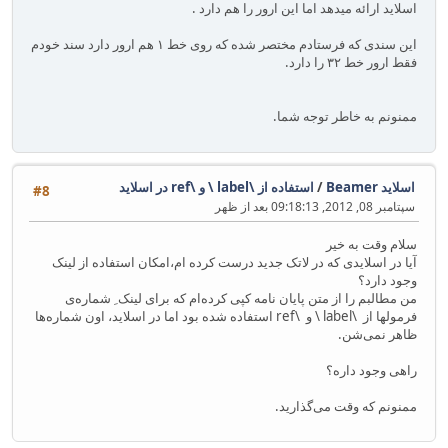
اسلاید ارائه میدهد اما این ارور را هم دارد .
این سندی که فرستادم مختصر شده که روی خط ۱ هم ارور دارد سند خودم
فقط ارور خط ۳۲ را دارد.
ممنونم به خاطر توجه شما.
اسلاید Beamer
/
استفاده از \label \ و \ref در اسلاید
#8
سپتامبر 08, 2012, 09:18:13 بعد از ظهر
سلام وقت به خیر
آیا در اسلایدی که در لاتک جدید درست کرده ام،‌امکان استفاده از لینک
وجود دارد؟
من مطالبم را از متن پایان نامه کپی کرده‌ام که برای لینک ِ شماره‌ی
فرمولها از \label \ و \ref استفاده شده بود اما در اسلاید،‌ اون شماره‌ها
ظاهر نمی‌شن.
راهی وجود داره؟
ممنونم که وقت می‌گذارید.