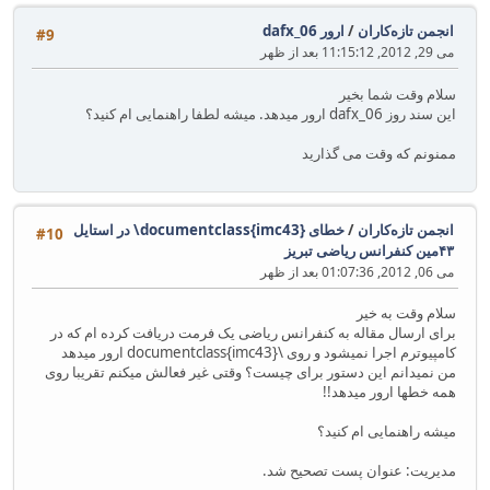
انجمن تازه‌کاران
/
ارور dafx_06
#9
می 29, 2012, 11:15:12 بعد از ظهر
سلام وقت شما بخیر
این سند روز dafx_06 ارور میدهد. میشه لطفا راهنمایی ام کنید؟
ممنونم که وقت می گذارید
انجمن تازه‌کاران
/
خطای ‪\documentclass{imc43}‬ در استایل
#10
۴۳مین کنفرانس ریاضی تبریز
می 06, 2012, 01:07:36 بعد از ظهر
سلام وقت به خیر
برای ارسال مقاله به کنفرانس ریاضی یک فرمت دریافت کرده ام که در
کامپیوترم اجرا نمیشود و روی \documentclass{imc43} ارور میدهد
من نمیدانم این دستور برای چیست؟ وقتی غیر فعالش میکنم تقریبا روی
همه خطها ارور میدهد!!
میشه راهنمایی ام کنید؟
مدیریت: عنوان پست تصحیح شد.