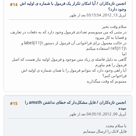
انجمن تازه‌کاران
/
آیا امکان تکرار یک فرمول با شماره ی اولیه اش
#14
وجود دارد؟
آپریل 13, 2012, 03:15:54 بعد از ظهر
سلام وقت بخیر
در متنی که من مینویسم تعدادی فرمول وجود دارد که به دفعات در تعاریف
و قضایا به کار میرود
در حالت معمول برای فراخوانی آن فرمول از دستور \label{i11} و
\ref{i11} استفاده میکنم
اما
گاهی به دلیل فاصله ی زیاد متن موجود و فرمول اولیه نباز هست که اصل
فرمول را هم بیاورم
آیا راهی وجود دارد که بتوانم فرمول را با همان شماره ی اولیه اش
فراخوانی کنم؟
ممنونم که وقت میگذارید
انجمن تازه‌کاران
/
فایل مشکل‌دار که خطای نداشتن amsth را
#15
میده
آپریل 09, 2012, 04:35:10 بعد از ظهر
با سلام مجدد
فایل لاتک را ارسال مینمایم