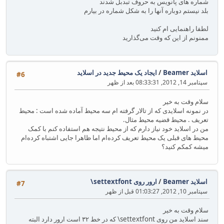
شماره های پانویس به حروف تبدبل شدند
بلد نیستم دوباره آنها را به شکل شماره در بیارم
لطفا راهنمایی ام کنید
ممنونم از این که وقت می‌گذارید
اسلاید Beamer
/
ایجاد یک محیط جدید در اسلاید
#6
سپتامبر 14, 2012, 08:33:31 بعد از ظهر
سلام وقت به خیر
در نمونه اسلایدی که از تالار گرفته ام سه محیط آماده شده است : محیط
تعریف . محیط قضیه محیط مثال.
من در اسلاید خود نیاز دارم که از محیط نتیجه هم استفاده کنم با کمک
محیط های قبلی یک محیط تعریف کرده‌ام اما ظاهرا جایی اشتباه کرده‌ام
میشه کمکم کنید؟
اسلاید Beamer
/
ارور روی ‎\settextfont
#7
سپتامبر 10, 2012, 01:03:27 قبل از ظهر
سلام وقت به خیر
سند اسلاید من روی ‎\settextfont که در خط ۳۲ است ارور دارد البته