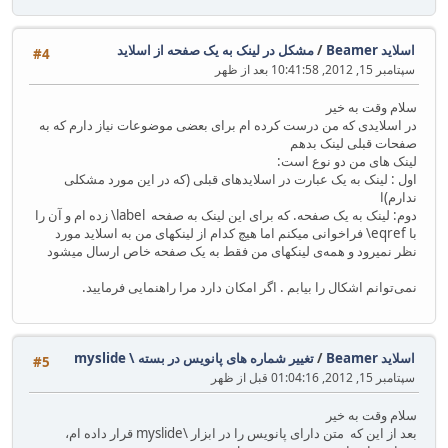
اسلاید Beamer
/
مشکل در لینک به یک صفحه از اسلاید
#4
سپتامبر 15, 2012, 10:41:58 بعد از ظهر
سلام وقت به خیر
در اسلایدی که من درست کرده ام برای بعضی موضوعات نیاز دارم که به
صفحات قبلی لینک بدهم
لینک های من دو نوع است:
اول : لینک به یک عبارت در اسلایدهای قبلی (که در این مورد مشکلی
ندارم)ا
دوم: لینک به یک صفحه. که برای این لینک به صفحه ‎\label زده ام و آن را
با eqref\ فراخوانی میکنم اما هیچ کدام از لینکهای من به اسلاید مورد
نظر نمیرود و همه‌ی لینکهای من فقط به یک صفحه خاص ارسال میشود
نمی‌توانم اشکال را بیابم . اگر امکان دارد مرا راهنمایی فرمایید.
اسلاید Beamer
/
تغییر شماره های پانویس در بسته \myslide ‎
#5
سپتامبر 15, 2012, 01:04:16 قبل از ظهر
سلام وقت به خیر
بعد از این که متن دارای پانویس را در ابزار \myslide قرار داده ام،