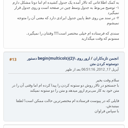
به کمک اطلاعاتی که تالار آمده یک جدول کشیده ام اما دوتا مشکل دارم
۱- توضیح مربوط به جدول وسط چین در صفحه است و روی جدول قرار
نمیگیرد
۲- در سند من روی خط پایین جدول ایرادی دارد که معنی آن را متوجه
نمیشوم
سندی که فرستاده ام خیلی مختصر است!!!! وقتتان را نمیگیرد.
ممنونم که وقت میگذارید
انجمن تازه‌کاران
/
ارور روی \begin{multicols}{2} دستور
#13
دوستونه کردن متن
آپریل 17, 2012, 06:51:16 بعد از ظهر
سلام وقت بخیر
با جستجو در تالار روش دو ستونه کردن را پیدا کرده ام اما وقتی آن را در
متن خود به کار می‌برم ارور میدهد و متن را دو ستونه نمیکند
فایلی که در پیوست فرستاده ام مختصرترین حالت ممکن است! لطفا
ببینیدش.
با سپاس فراوان