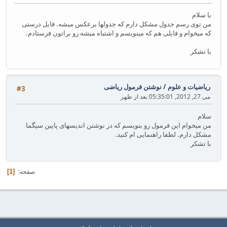
با سلام
من توی رسم جدول مشکل دارم که جدولها برعکس میشه. فایل درستی
که میخوام و فایلی هم که مینویسم و اشتباه میشه رو براتون فرستادم.
با تشکر
ریاضیات و علوم
/
نوشتن فرمول ریاضی
#3
می 27, 2012, 05:35:01 بعد از ظهر
سلام
من میخوام این فرمول رو بنویسم که در نوشتن اندیسهای پایین سیگما
مشکل دارم. لطفا راهنمایی ام کنید.
با تشکر
صفحه
1