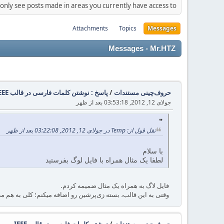
 only see posts made in areas you currently have access to.
Attachments
Topics
Messages
Messages - Mr.HTZ
حروف‌چینی مستندات
/
پاسخ : نوشتن کلمات فارسی در قالب IEEE
جولای 12, 2012, 03:53:18 بعد از ظهر
نقل قول از: Temp در جولای 12, 2012, 03:22:08 بعد از ظهر
با سلام
لطفا یک مثال همراه با فایل لوگ بفرستید
فایل لاگ به همراه یک مثال ضمیمه کردم.
وقتی به این قالب، بسته زی‌پرشین رو اضافه میکنم؛ کلی به هم م
حروف‌چینی مستندات
/
نوشتن کلمات فارسی در قالب IEEE