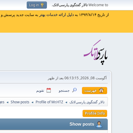
Welcome to
تالار گفتگوی پارسی‌لاتک
.
Log in
از تاریخ ۱۳۹۳/۸/۱۴ به
دلیل ارائه خدمات بهتر
به سایت جدید پرسش و پا
آگوست 08, 2026, 06:13:15 بعد از ظهر
فهرست
جستجو
تقویم
تالار گفتگوی پارسی‌لاتک
Profile of Mr.HTZ
Show posts
ges
◄
◄
◄
Profile Info
Show posts