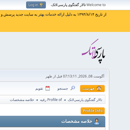
Welcome to
تالار گفتگوی پارسی‌لاتک
.
Log in
از تاریخ ۱۳۹۳/۸/۱۴ به
دلیل ارائه خدمات بهتر
به سایت جدید پرسش و پا
آگوست 08, 2026, 07:13:11 قبل از ظهر
فهرست
جستجو
تقویم
تالار گفتگوی پارسی‌لاتک
Profile of رقیه
خلاصه مشخصات
◄
◄
Profile Info
خلاصه مشخصات