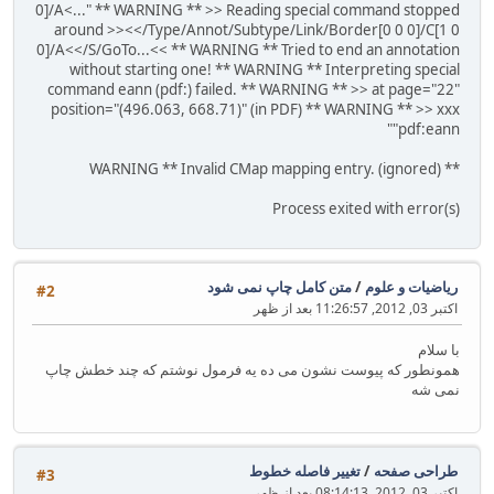
0]/A<..." ** WARNING ** >> Reading special command stopped
around >><</Type/Annot/Subtype/Link/Border[0 0 0]/C[1 0
0]/A<</S/GoTo...<< ** WARNING ** Tried to end an annotation
without starting one! ** WARNING ** Interpreting special
command eann (pdf:) failed. ** WARNING ** >> at page="22"
position="(496.063, 668.71)" (in PDF) ** WARNING ** >> xxx
"pdf:eann"
** WARNING ** Invalid CMap mapping entry. (ignored)
Process exited with error(s)
ریاضیات و علوم
/
متن کامل چاپ نمی شود
#2
اکتبر 03, 2012, 11:26:57 بعد از ظهر
با سلام
همونطور که پیوست نشون می ده یه فرمول نوشتم که چند خطش چاپ
نمی شه
طراحی صفحه
/
تغییر فاصله خطوط
#3
اکتبر 03, 2012, 08:14:13 بعد از ظهر