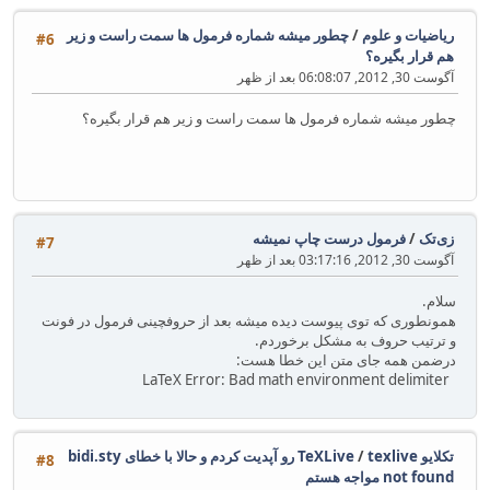
ریاضیات و علوم
/
چطور میشه شماره فرمول ها سمت راست و زیر
#6
هم قرار بگیره؟
آگوست 30, 2012, 06:08:07 بعد از ظهر
چطور میشه شماره فرمول ها سمت راست و زیر هم قرار بگیره؟
زی‌تک
/
فرمول درست چاپ نمیشه
#7
آگوست 30, 2012, 03:17:16 بعد از ظهر
سلام.
همونطوری که توی پیوست دیده میشه بعد از حروفچینی فرمول در فونت
و ترتیب حروف به مشکل برخوردم.
درضمن همه جای متن این خطا هست:
LaTeX Error: Bad math environment delimiter
تکلایو TeXLive
/
texlive رو آپدیت کردم و حالا با خطای bidi.sty
#8
not found مواجه هستم