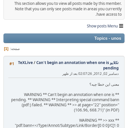
This section allows you to view all posts made by this member.
Note that you can only see posts made in areas you currently
have access to.
Show posts Menu
Topics - unos
صفحه
1
تکلایو TeXLive
Can't begin an annotation when one is
/
#1
pending
دسامبر 02, 2012, 02:07:26 بعد از ظهر
معنی این خطا چیه؟
** WARNING ** Can't begin an annotation when one is
pending. ** WARNING ** Interpreting special command bann
(pdf:) failed. ** WARNING ** >> at page="22" position="
(106.96, 668.71)" (in PDF)
** WARNING ** >> xxx
"pdf:bann<</Type/Annot/Subtype/Link/Border[0 0 0]/C[1 0