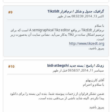
گرافیک، جدول و شکل
/
نرم‌افزار TikzEdt
#9
اکتبر 13, 2014, 08:32:39 بعد از ظهر
با سلام
نرم‌افزار TikzEdt در واقع A semigraphical Tikz editor است که برای
ترسیم اشکال ساده در Tikz به‌کار می‌آید. نشانی سایت آن به‌صورت زیر
است.
http://www.tikzedt.org
پیروز باشید.
زی‌تک
/
پاسخ : بسته جدید bidi-atbegshi
#10
سپتامبر 11, 2014, 09:58:57 قبل از ظهر
آقای کارن‌پهلو
با سلام و احترام
ضمن تشکر فراوان از زحمات پیوسته شما. بنده این بسته را برای دانلود
پیدا نکردم. الیته شاید ناشی از بی‌دقتی بنده است.
پیروز باشید