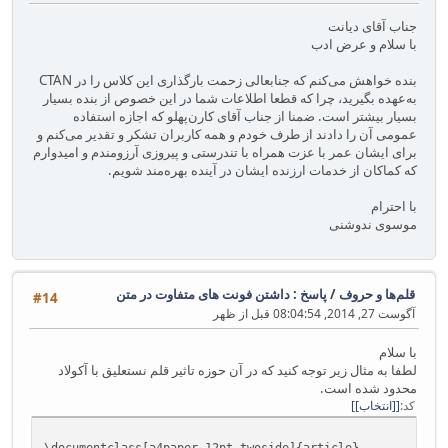
جناب آقای دیانت
با سلام و عرض ادب
بنده خواهش می‌کنم که جنابعالی زحمت بارگذاری این کلاس را در CTAN
به‌عهده بگیرید، چرا که قطعا اطلاعات شما در این خصوص از بنده بسیار
بسیار بیشتر است. ضمنا از جناب آقای کارن‌پهلو که اجازه استفاده
عمومی آن را دادند از طرف خودم و همه کاربران تشکر و تقدیر می‌کنم و
برای ایشان عمر با عزت همراه با تندرستی و پیروزی آرزومندم و امیدوارم
که کماکان از خدمات ارزنده ایشان در آینده بهره‌مند شویم.
با احترام
موسوی ندوشنی
قلم‌ها و حروف
/
پاسخ : داشتن فونت های متفاوت در متن
#14
آگوست 27, 2014, 08:04:54 قبل از ظهر
با سلام
لطفا به مثال زیر توجه کنید که در آن حوزه تاثیر قلم نستعلیق با آکولاد
محدود شده است.
کد
[انتخاب]
\documentclass[a4paper,12pt,twoside]{article}