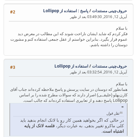
حروف‌چینی مستندات
/
پاسخ : استفاده از Lollipop
#2
آپریل 12, 2016, 03:49:30 بعد از ظهر
با سلام
فکر کردم که شاید ایشان ناراحت شوند که این مطالب در معرض دید
عموم قرار بگیرد. بنابراین خواستم از عقل جمعی استفاده کنم و مشورت
دوستان را داشته باشم.
حروف‌چینی مستندات
/
استفاده از Lollipop
#3
آپریل 12, 2016, 03:32:54 بعد از ظهر
با سلام
همانطور که دوستان در سایت پرسش و پاسخ ملاحظه کرده‌اند جناب آقای
کارن‌پهلو (خلیقــی) اصرار دارند که سوالات مطرح شده را بر اساس
Lollipop پاسخ دهند و از تعابیری استفاده کرده‌اند که جالب است.
نقل قول
در حالی که اگر بخواهید همین کار رو با لاتک انجام بدهید باید
کلی ماکرو تغییر بدهی. به عبارت دیگر،
فلسه لاتک از پایه
اشتباه است
.