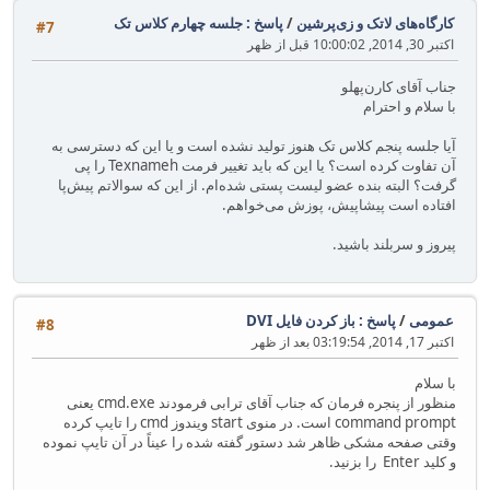
کارگاه‌های لاتک و زی‌پرشین
/
پاسخ : جلسه چهارم کلاس تک
#7
اکتبر 30, 2014, 10:00:02 قبل از ظهر
جناب آقای کارن‌پهلو
با سلام و احترام
آیا جلسه پنجم کلاس تک هنوز تولید نشده است و یا این که دسترسی به
آن تفاوت کرده است؟ یا این که باید تغییر فرمت Texnameh را پی
گرفت؟ البته بنده عضو لیست پستی شده‌ام. از این که سوالاتم پیش‌پا
افتاده است پیشاپیش، پوزش می‌خواهم.
پیروز و سربلند باشید.
عمومی
/
پاسخ : باز کردن فایل DVI
#8
اکتبر 17, 2014, 03:19:54 بعد از ظهر
با سلام
منظور از پنجره فرمان که جناب آقای ترابی فرمودند cmd.exe یعنی
command prompt است. در منوی start ویندوز cmd را تایپ کرده
وقتی صفحه مشکی ظاهر شد دستور گفته شده را عیناً در آن تایپ نموده
و کلید Enter را بزنید.