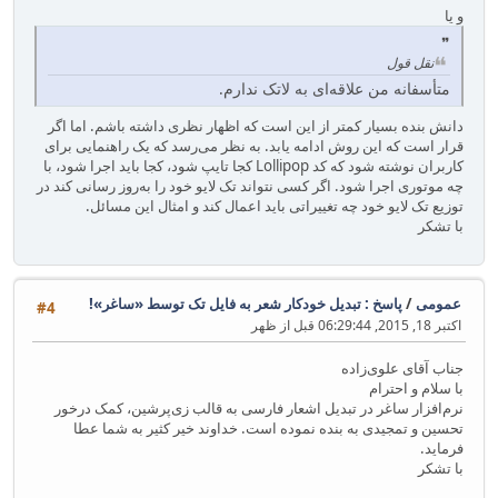
و یا
نقل قول
متأسفانه من علاقه‌ای به لاتک ندارم.
دانش بنده بسیار کمتر از این است که اظهار نظری داشته باشم. اما اگر
قرار است که این روش ادامه یابد. به نظر می‌رسد که یک راهنمایی برای
کاربران نوشته شود که کد Lollipop کجا تایپ شود، کجا باید اجرا شود، با
چه موتوری اجرا شود. اگر کسی نتواند تک لایو خود را به‌روز رسانی کند در
توزیع تک لایو خود چه تغییراتی باید اعمال کند و امثال این مسائل.
با تشکر
عمومی
/
پاسخ : تبدیل خودکار شعر به فایل تک توسط ‎«ساغر»!‏
#4
اکتبر 18, 2015, 06:29:44 قبل از ظهر
جناب آقای علوی‌زاده
با سلام و احترام
نرم‌افزار ساغر در تبدیل اشعار فارسی به قالب زی‌پرشین، کمک درخور
تحسین و تمجیدی به بنده نموده است. خداوند خیر کثیر به شما عطا
فرماید.
با تشکر