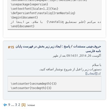
\usepackage{xepersian}
\settextfont[Scale=1.2]{Yas}
\defpersianfont\nastaliq{IranNastaliq}
\begin{document}
\end{document}
حروف‌چینی مستندات
/
پاسخ : ایجاد زیر زیر بخش در فهرست پایان
#15
نامه فارسی
آگوست 26, 2014, 09:14:51 بعد از ظهر
با سلام
دستورات زیر را قبل از شروع نوشتار اضافه کنید.
کد
[انتخاب]
\setcounter{secnumdepth}{3}
\setcounter{tocdepth}{3}
9
...
3
2
صفحه
1